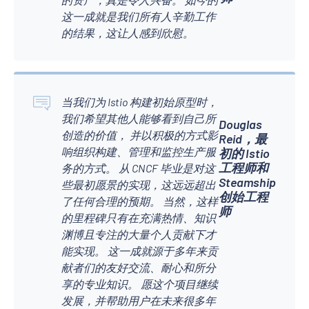
这一成就是我们所有人辛勤工作
的结果，这让人感到欣慰。
当我们为 Istio 构建初始原型时，
我们希望其他人能够看到自己所
Douglas
创造的价值， 并以积极的方式影
Reid，最
响组织构建、管理和监控生产服
初的 Istio
工程师和
务的方式。 从 CNCF 毕业是对这
Steamship
些最初愿景的实现，这远远超出
创始工程
了任何合理的预期。 当然，这样
师
的里程碑只有在充满热情、知识
渊博且专注的大量个人贡献下才
能实现。 这一成就源于多年来贡
献者们的友好交流、耐心和所分
享的专业知识。 愿这个项目继续
发展，并帮助用户在未来很多年