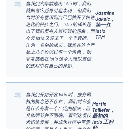
当我们六年前推出 Istio 时，我们
就知道它必将引起轰动， 但我们
Jasmine
当时没有意识到自己已推开了快速
Jaksic，
进化的科技之门。 Istio 的成长超
第一任
Istio
出了我们所有人最狂野的想象，而
TPM
今天 Istio 又迎来了一个里程碑。
作为一名创始成员，我曾在这个产
品上几乎扮演过每一个角色， 我
非常感激在 Istio 这令人难以置信
的旅程中有自己的身影。
当我们开始开发 Istio 时，服务网
格的概念还不存在， 我们对它会
Martin
是什么有着一个广泛的想法，但
Taillefer，
具体细节并不明确。 看到这项技
最初的
Istio 工程
术迅速发展，并成为社区中宝贵
师
的资产，真是令人兴奋。 如今的