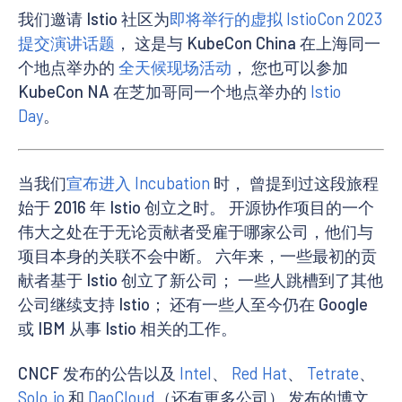
我们邀请 Istio 社区为
即将举行的虚拟 IstioCon 2023
提交演讲话题
， 这是与 KubeCon China 在上海同一
个地点举办的
全天候现场活动
， 您也可以参加
KubeCon NA 在芝加哥同一个地点举办的
Istio
Day
。
当我们
宣布进入 Incubation
时， 曾提到过这段旅程
始于 2016 年 Istio 创立之时。 开源协作项目的一个
伟大之处在于无论贡献者受雇于哪家公司，他们与
项目本身的关联不会中断。 六年来，一些最初的贡
献者基于 Istio 创立了新公司； 一些人跳槽到了其他
公司继续支持 Istio； 还有一些人至今仍在 Google
或 IBM 从事 Istio 相关的工作。
CNCF 发布的公告以及
Intel
、
Red Hat
、
Tetrate
、
Solo.io
和
DaoCloud
（还有更多公司） 发布的博文