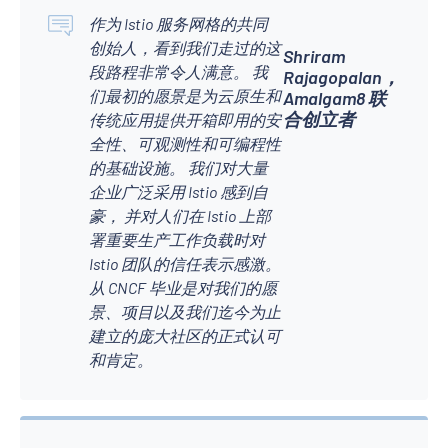
作为 Istio 服务网格的共同
创始人，看到我们走过的这
Shriram
段路程非常令人满意。 我
Rajagopalan，
们最初的愿景是为云原生和
Amalgam8 联
合创立者
传统应用提供开箱即用的安
全性、可观测性和可编程性
的基础设施。 我们对大量
企业广泛采用 Istio 感到自
豪， 并对人们在 Istio 上部
署重要生产工作负载时对
Istio 团队的信任表示感激。
从 CNCF 毕业是对我们的愿
景、项目以及我们迄今为止
建立的庞大社区的正式认可
和肯定。