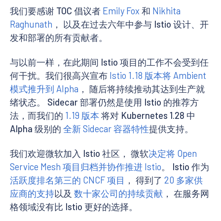
我们要感谢 TOC 倡议者
Emily Fox
和
Nikhita
Raghunath
， 以及在过去六年中参与 Istio 设计、开
发和部署的所有贡献者。
与以前一样，在此期间 Istio 项目的工作不会受到任
何干扰。我们很高兴宣布
Istio 1.18 版本将 Ambient
模式推升到 Alpha
， 随后将持续推动其达到生产就
绪状态。 Sidecar 部署仍然是使用 Istio 的推荐方
法，而我们的
1.19 版本
将对 Kubernetes 1.28 中
Alpha 级别的
全新 Sidecar 容器特性
提供支持。
我们欢迎微软加入 Istio 社区， 微软
决定将 Open
Service Mesh 项目归档并协作推进 Istio
。 Istio 作为
活跃度排名第三的 CNCF 项目
， 得到了
20 多家供
应商的支持
以及
数十家公司的持续贡献
， 在服务网
格领域没有比 Istio 更好的选择。