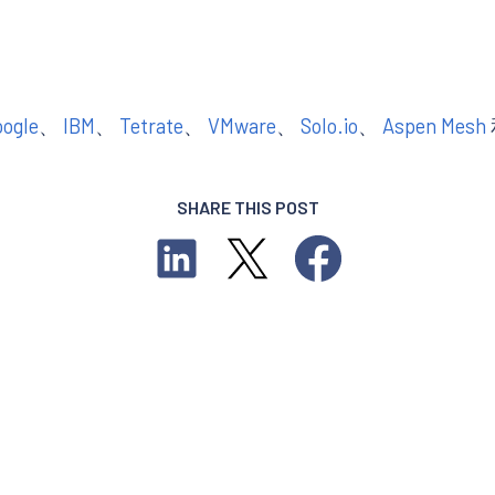
oogle
、
IBM
、
Tetrate
、
VMware
、
Solo.io
、
Aspen Mesh
SHARE THIS POST