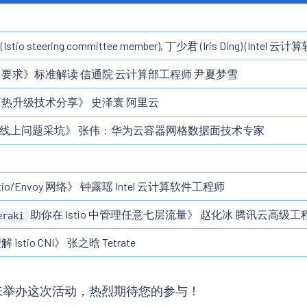
(Istio steering committee member), 丁少君 (Iris Ding) (Intel
要求》标准解读 信通院 云计算部工程师 尹夏梦雪
热升级技术分享》 史泽寰 阿里云
介绍及线上问题采坑》 张伟：华为云容器网格数据面技术专家
stio/Envoy 网络》 钟露瑶 Intel 云计算软件工程师
助你在 Istio 中管理任意七层流量》 赵化冰 腾讯云高级工
eraki
tio CNI》 张之晗 Tetrate
支持来举办这次活动，热烈期待您的参与！