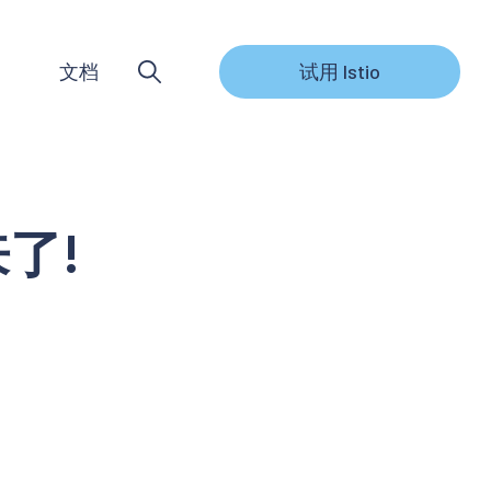
文档
试用 Istio
来了!