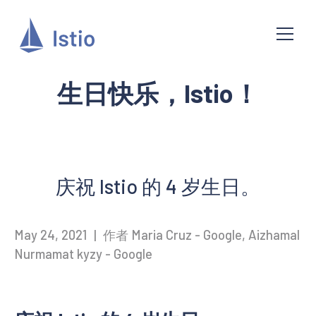
生日快乐，Istio！
庆祝 Istio 的 4 岁生日。
May 24, 2021
|
作者 Maria Cruz - Google, Aizhamal
Nurmamat kyzy - Google