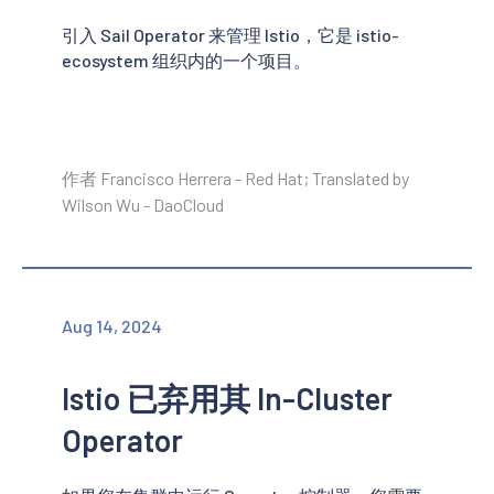
引入 Sail Operator 来管理 Istio，它是 istio-
ecosystem 组织内的一个项目。
作者 Francisco Herrera - Red Hat; Translated by
Wilson Wu - DaoCloud
Aug 14, 2024
Istio 已弃用其 In-Cluster
Operator