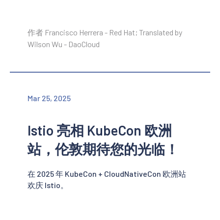
作者 Francisco Herrera - Red Hat; Translated by
Wilson Wu - DaoCloud
Mar 25, 2025
Istio 亮相 KubeCon 欧洲
站，伦敦期待您的光临！
在 2025 年 KubeCon + CloudNativeCon 欧洲站
欢庆 Istio。