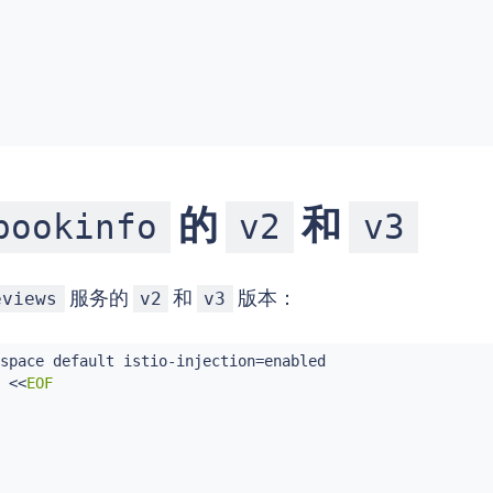
的
和
bookinfo
v2
v3
服务的
和
版本：
eviews
v2
v3
ctpage-v1:1.10.0

space default istio-injection
=
enabled

 
<<
EOF
