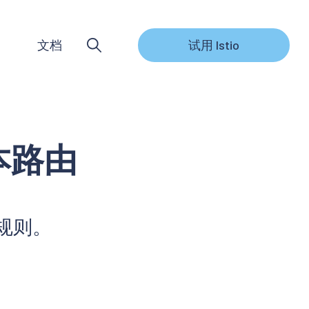
文档
试用 Istio
本路由
由规则。