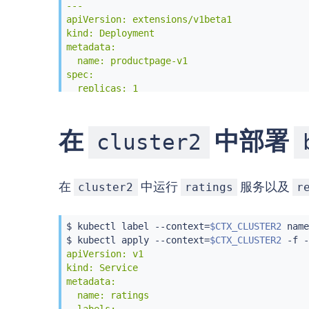
---

apiVersion: extensions/v1beta1

kind: Deployment

metadata:

  name: productpage-v1

spec:

  replicas: 1

  template:

    metadata:

      labels:

在
中部署
cluster2
        app: productpage

        version: v1

    spec:

在
中运行
服务以及
      containers:

cluster2
ratings
r
      - name: productpage

        image: istio/examples-bookinfo-produ
        imagePullPolicy: IfNotPresent

$ 
kubectl
 label --context
=
$CTX_CLUSTER2
 name
        ports:

$ 
kubectl
 apply --context
=
$CTX_CLUSTER2
 -f -
        - containerPort: 9080

apiVersion: v1

---

kind: Service

apiVersion: v1

metadata:

kind: Service

  name: ratings
