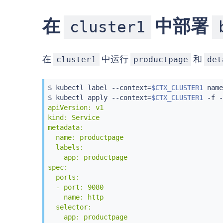
在
中部署
cluster1
在
中运行
和
cluster1
productpage
det
$ 
kubectl
 label --context
=
$CTX_CLUSTER1
 name
$ 
kubectl
 apply --context
=
$CTX_CLUSTER1
 -f -
apiVersion: v1

kind: Service

metadata:

  name: productpage

  labels:

    app: productpage

spec:

  ports:

  - port: 9080

    name: http

  selector:

    app: productpage
