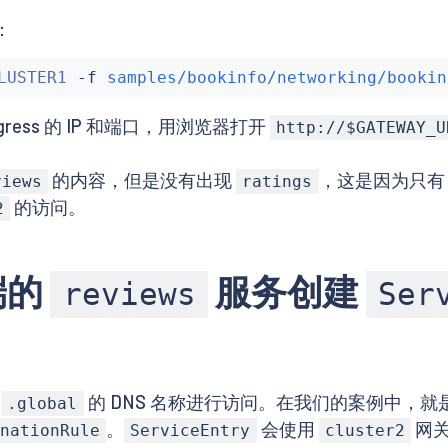
gs-v1:1.10.0

：
ls-v1:1.10.0

LUSTER1
 -f 
samples/bookinfo/networking/bookin
ress 的 IP 和端口，用浏览器打开
http://$GATEWAY_U
的内容，但是没有出现
，这是因为只
views
ratings
的访问。
2
端的
服务创建
reviews
Ser
个
的 DNS 名称进行访问。在我们的案例中，就
.global
。
会使用
网关
nationRule
ServiceEntry
cluster2