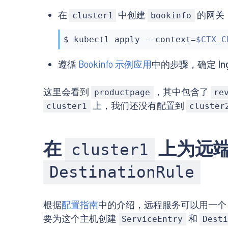
      containers:

        image: istio/examples-bookinfo-ratin
在
中创建
的网关
cluster1
bookinfo
      - name: details

        imagePullPolicy: IfNotPresent

        image: istio/examples-bookinfo-detai
        ports:

        imagePullPolicy: IfNotPresent

        - containerPort: 9080

$ 
kubectl
 apply --context
=
$CTX_C
        ports:

---

        - containerPort: 9080

apiVersion: v1

遵循
Bookinfo 示例应用
中的步骤，确定 Ing
---

kind: Service

apiVersion: v1

metadata:

kind: Service

  name: reviews

这里会看到
，其中包含了
productpage
re
metadata:

  labels:

上，我们还没有配置到
cluster1
cluster
  name: reviews

    app: reviews

  labels:

spec:

    app: reviews

  ports:

spec:

  - port: 9080

在
上为远
cluster1
  ports:

    name: http

  - port: 9080

  selector:

DestinationRule
    name: http

    app: reviews

  selector:

---

    app: reviews

apiVersion: extensions/v1beta1

---

kind: Deployment

根据
配置指南
中的介绍，远程服务可以用一
apiVersion: extensions/v1beta1

metadata:

要为这个主机创建
和
ServiceEntry
Desti
kind: Deployment

  name: reviews-v2
