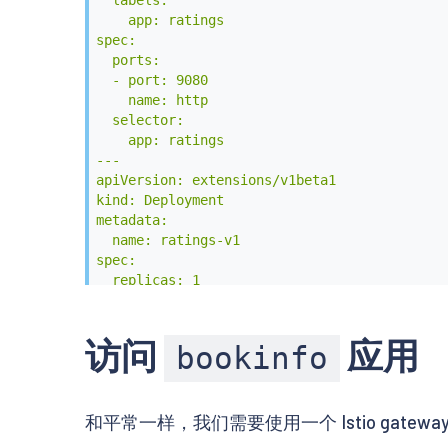
metadata:

  labels:

  name: details

    app: ratings

  labels:

spec:

    app: details

  ports:

spec:

  - port: 9080

  ports:

    name: http

  - port: 9080

  selector:

    name: http

    app: ratings

  selector:

---

    app: details

apiVersion: extensions/v1beta1

---

kind: Deployment

apiVersion: extensions/v1beta1

metadata:

kind: Deployment

  name: ratings-v1

metadata:

spec:

  name: details-v1

  replicas: 1

spec:

  template:

  replicas: 1

    metadata:

  template:

      labels:

访问
应用
bookinfo
    metadata:

        app: ratings

      labels:

        version: v1

        app: details

    spec:

和平常一样，我们需要使用一个 Istio gatewa
        version: v1

      containers:

    spec:

      - name: ratings
