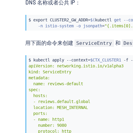
metadata:

spec:

DNS 名称或者公共 IP：
  name: reviews-v1

  replicas: 1

spec:

  template:

  replicas: 1

    metadata:

$ 
export
 CLUSTER2_GW_ADDR
=
$(
kubectl
 get --co
  template:

      labels:

    -n istio-system -o jsonpath
=
"{.items[0].
    metadata:

        app: reviews

      labels:

        version: v2

用下面的命令来创建
和
ServiceEntry
Des
        app: reviews

    spec:

        version: v1

      containers:

    spec:

      - name: reviews

$ 
kubectl
 apply --context
=
$CTX_CLUSTER1
 -f -
      containers:

        image: istio/examples-bookinfo-revie
apiVersion: networking.istio.io/v1alpha3

      - name: reviews

        imagePullPolicy: IfNotPresent

kind: ServiceEntry

        image: istio/examples-bookinfo-revie
        ports:

metadata:

        imagePullPolicy: IfNotPresent

        - containerPort: 9080

  name: reviews-default

        ports:

---

spec:

        - containerPort: 9080

apiVersion: extensions/v1beta1

  hosts:

EOF
kind: Deployment

  - reviews.default.global

metadata:

  location: MESH_INTERNAL

  name: reviews-v3

  ports:

spec:

  - name: http1

  replicas: 1

    number: 9080

  template:

    protocol: http

    metadata:
