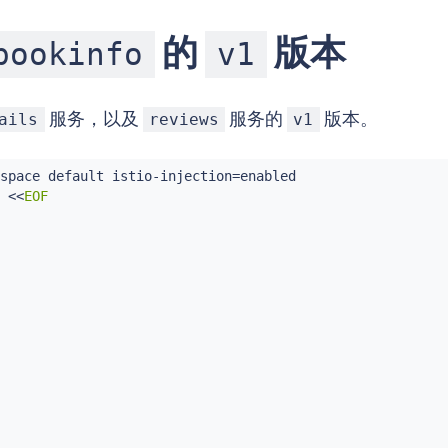
的
版本
bookinfo
v1
服务，以及
服务的
版本。
ails
reviews
v1
space default istio-injection
=
enabled

 
<<
EOF
