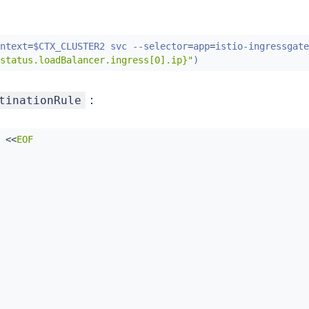
ntext
=
$CTX_CLUSTER2 svc --selector
=
app
=
istio-ingressgate
status.loadBalancer.ingress[0].ip}"
)
：
tinationRule
 
<<
EOF

ws-v2:1.10.0

ws-v1:1.10.0
