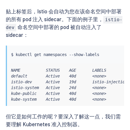
...
..

State
:
          Running

贴上标签后，Istio 会自动为您在该命名空间中部署
Started
:
      Sun
,
 09 Dec 2018 18
:
12
:
31 
-
0800
的所有 pod 注入 sidecar。下面的例子里，
Ready
:
True
istio-
...
..
命名空间中部署的 pod 被自动注入了
dev
sidecar：
$ 
kubectl
NAME           STATUS    AGE       LABELS

default        Active    40d       <none>

istio-dev      Active    19d       istio-injection=e
istio-system   Active    24d       <none>

kube-public    Active    40d       <none>

kube-system    Active    40d       <none>
但它是如何工作的呢？要深入了解这一点，我们需
要理解 Kubernetes 准入控制器。