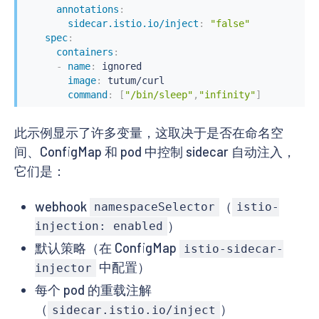
annotations
:
sidecar.istio.io/inject
:
"false"
spec
:
containers
:
-
name
:
 ignored

image
:
 tutum/curl

command
:
[
"/bin/sleep"
,
"infinity"
]
此示例显示了许多变量，这取决于是否在命名空
间、ConfigMap 和 pod 中控制 sidecar 自动注入，
它们是：
webhook
（
namespaceSelector
istio-
）
injection: enabled
默认策略（在 ConfigMap
istio-sidecar-
中配置）
injector
每个 pod 的重载注解
（
）
sidecar.istio.io/inject