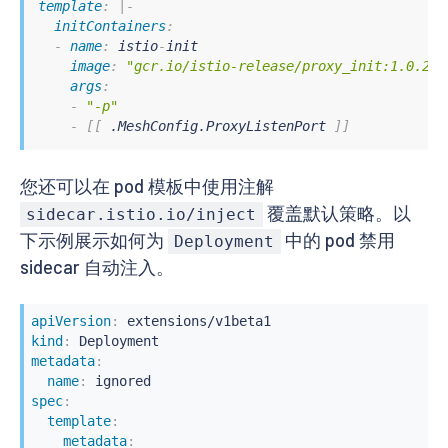
template
:
|
-
initContainers
:
-
name
:
 istio
-
init

image
:
"gcr.io/istio-release/proxy_init:1.0.2"
args
:
-
"-p"
-
[
[
 .MeshConfig.ProxyListenPort 
]
]
您还可以在 pod 模板中使用注解
覆盖默认策略。以
sidecar.istio.io/inject
下示例展示如何为
中的 pod 禁用
Deployment
sidecar 自动注入。
apiVersion
:
kind
:
metadata
:
name
:
spec
:
template
:
metadata
: