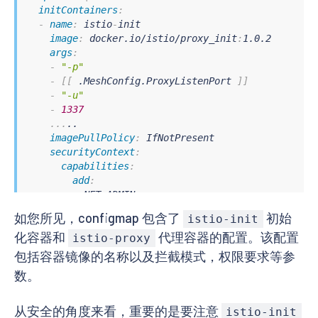
initContainers
:
-
name
:
 istio
-
init

image
:
 docker.io/istio/proxy_init
:
1.0.2

args
:
-
"-p"
-
[
[
 .MeshConfig.ProxyListenPort 
]
]
-
"-u"
-
1337
...
..

imagePullPolicy
:
 IfNotPresent

securityContext
:
capabilities
:
add
:
-
 NET_ADMIN

restartPolicy
:
 Always

如您所见，configmap 包含了
初始
istio-init
化容器和
代理容器的配置。该配置
containers
:
istio-proxy
-
name
:
 istio
-
proxy

包括容器镜像的名称以及拦截模式，权限要求等参
image
:
[
[
 if (isset .ObjectMeta.Annotations "si
数。
    "
[
[
 index .ObjectMeta.Annotations "sidecar.isti
[
[
 else 
-
]
]
    docker.io/istio/proxyv2
:
1.0.2

从安全的角度来看，重要的是要注意
istio-init