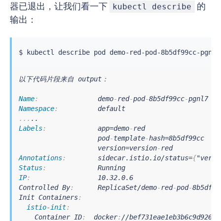
器已退出，让我们看一下
的
kubectl describe
输出：
$ 
kubectl
以下代码片段来自 output：

Name
:
               demo
-
red
-
pod
-
8b5df99cc
-
Namespace
:
...
Labels
:
             app=demo
-
red

                    pod
-
template
-
hash=8b5df99cc

                    version=version
-
Annotations
:
        sidecar.istio.io/status=
{
"versi
Status
:
IP
:
                 10.32.0.6

Controlled By
:
      ReplicaSet/demo
-
red
-
pod
-
8b5df99c
Init Containers
:
istio-init
:
    Container ID
:
  docker
:
//bef731eae1eb3b6c9d926ca