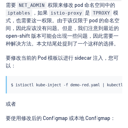
[
[
 end 
-
]
]
需要
权限来修改 pod 命名空间中的
NET_ADMIN
args
:
，如果
是
模
iptables
istio-proxy
TPROXY
-
 proxy

-
 sidecar

式，也需要这一权限。由于该仅限于 pod 的命名空
...
..

间，因此应该没有问题。但是，我们注意到最近的
env
:
open-shift 版本可能会出现一些问题，因此需要一
...
..

-
name
:
 ISTIO_META_INTERCEPTION_MODE

种解决方法。本文结尾处提到了一个这样的选择。
value
:
[
[
 or (index .ObjectMeta.Annotations "
imagePullPolicy
:
 IfNotPresent

要修改当前的 Pod 模板以进行 sidecar 注入，您可
securityContext
:
readOnlyRootFilesystem
:
true
以：
[
[
 if eq (or (index .ObjectMeta.Annotations "
capabilities
:
add
:
$ 
istioctl
 kube-inject -f demo-red.yaml 
|
kubectl
-
 NET_ADMIN

restartPolicy
:
 Always

...
..
或者
要使用修改后的 Configmap 或本地 Configmap：