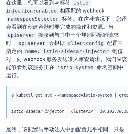
在这里，您可以看到与标签
istio-
service
:
相匹配的 webhook
name
:
 istio
-
sidecar
-
injector

injection:enabled
namespace
:
 istio
-
system

标签。在这种情况下，您还
namespaceSelector
path
:
 /inject

会看到在创建容器时要完成的操作和资源。当
name
:
 sidecar
-
injector.istio.io

接收到与其中一个规则匹配的请求
namespaceSelector
:
apiserver
matchLabels
:
时，
会根据
配置中
apiserver
clientconfig
istio-injection
:
 enabled

指定的
键值
name: istio-sidecar-injector
rules
:
对，向 webhook 服务发送准入审查请求。我们应该
-
apiGroups
:
-
""
能够看到该服务正在
命名空间中
istio-system
apiVersions
:
运行。
-
 v1

operations
:
-
 CREATE

resources
:
$ 
kubectl
 get svc --namespace
=
istio-system 
|
grep
-
 pods
istio-sidecar-injector   ClusterIP   10.102.70.184 
最终，该配置与手动注入中的配置几乎相同。只是