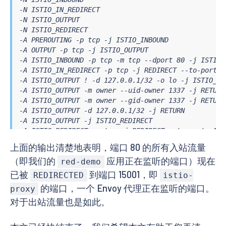
-N ISTIO_IN_REDIRECT

-N ISTIO_OUTPUT

-N ISTIO_REDIRECT

-A PREROUTING -p tcp -j ISTIO_INBOUND

-A OUTPUT -p tcp -j ISTIO_OUTPUT

-A ISTIO_INBOUND -p tcp -m tcp --dport 80 -j ISTIO_I
-A ISTIO_IN_REDIRECT -p tcp -j REDIRECT --to-ports 1
-A ISTIO_OUTPUT ! -d 127.0.0.1/32 -o lo -j ISTIO_RED
-A ISTIO_OUTPUT -m owner --uid-owner 1337 -j RETURN

-A ISTIO_OUTPUT -m owner --gid-owner 1337 -j RETURN

-A ISTIO_OUTPUT -d 127.0.0.1/32 -j RETURN

-A ISTIO_OUTPUT -j ISTIO_REDIRECT

-A ISTIO_REDIRECT -p tcp -j REDIRECT --to-ports 150
上面的输出清楚地表明，端口 80 的所有入站流量
（即我们的
应用正在监听的端口）现在
red-demo
已被
到端口 15001，即
REDIRECTED
istio-
的端口，一个 Envoy 代理正在监听的端口。
proxy
对于出站流量也是如此。