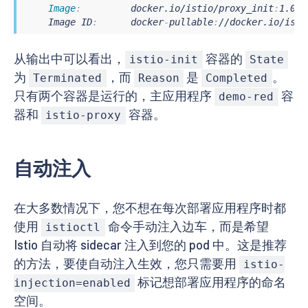
Image
:
         docker.io/istio/proxy_init
:
1.0.2

    Image ID
:
      docker
-
pullable
:
//docker.io/isti
...
..

State
:
          Terminated

从输出中可以看出，
容器的
istio-init
State
Reason
:
       Completed

为
，而
是
。
...
..

Terminated
Reason
Completed
Ready
:
True
只有两个容器是运行的，主应用程序
容
demo-red
Containers
:
器和
容器。
istio-proxy
demo-red
:
    Container ID
:
   docker
:
//8cd9957955ff7e534376eb
Image
:
          chugtum/blue
-
green
-
image
:
v3

    Image ID
:
       docker
-
pullable
:
//docker.io/chu
自动注入
State
:
          Running

Started
:
      Sun
,
 09 Dec 2018 18
:
12
:
31 
-
0800
Ready
:
True
在大多数情况下，您不想在每次部署应用程序时都
istio-proxy
:
使用
命令手动注入边车，而是希望
istioctl
    Container ID
:
  docker
:
//ca5d690be8cd6557419cc19
Image
:
         docker.io/istio/proxyv2
:
1.0.2

Istio 自动将 sidecar 注入到您的 pod 中。这是推荐
    Image ID
:
      docker
-
pullable
:
//docker.io/isti
的方法，要使自动注入生效，您只需要用
istio-
Args
:
标记想部署应用程序的命名
injection=enabled
      proxy

      sidecar

空间。