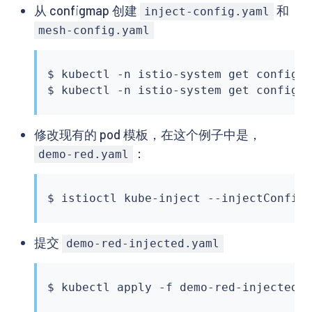
从 configmap 创建
和
inject-config.yaml
mesh-config.yaml
$ 
kubectl
 -n istio-system get configm
$ 
kubectl
 -n istio-system get configm
修改现有的 pod 模板，在这个例子中是，
：
demo-red.yaml
$ 
istioctl
提交
demo-red-injected.yaml
$ 
kubectl