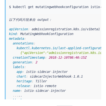
$ 
kubectl
以下代码片段来自 output：

apiVersion
:
kind
:
metadata
:
annotations
:
kubectl.kubernetes.io/last-applied-configuratio
      {"apiVersion":"admissionregistration.k8s.io/v
creationTimestamp
:
2018-12-10T08:40:15Z
generation
:
2
labels
:
app
:
 istio
-
sidecar
-
injector

chart
:
 sidecarInjectorWebhook
-
1.0.1

heritage
:
 Tiller

release
:
 istio
-
remote

name
:
 istio
-
sidecar
-
injector

...
webhooks
:
-
clientConfig
: