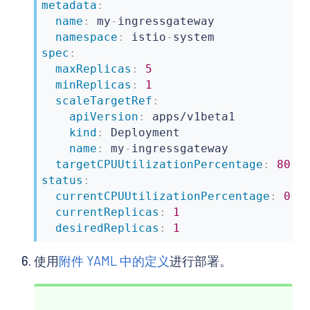
metadata
:
name
:
 my
-
ingressgateway

namespace
:
 istio
-
spec
:
maxReplicas
:
5
minReplicas
:
1
scaleTargetRef
:
apiVersion
:
 apps/v1beta1

kind
:
 Deployment

name
:
 my
-
ingressgateway

targetCPUUtilizationPercentage
:
80
status
:
currentCPUUtilizationPercentage
:
0
currentReplicas
:
1
desiredReplicas
:
1
使用
附件 YAML 中的定义
进行部署。