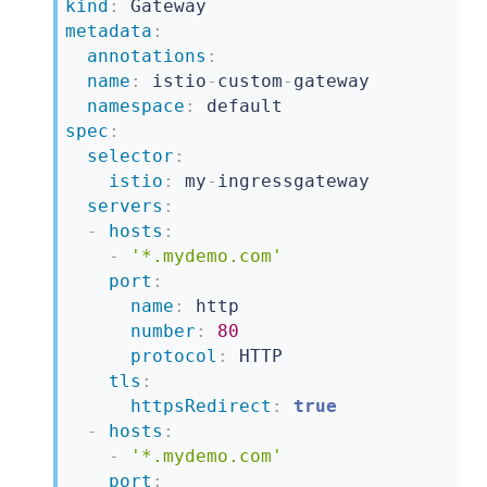
kind
:
name
:
 tcp

metadata
:
nodePort
:
32400
annotations
:
port
:
31400
name
:
 istio
-
custom
-
gateway

namespace
:
spec
:
selector
:
istio
:
 my
-
ingressgateway

servers
:
-
hosts
:
-
'*.mydemo.com'
port
:
name
:
 http

number
:
80
protocol
:
 HTTP

tls
:
httpsRedirect
:
true
-
hosts
:
-
'*.mydemo.com'
port
: