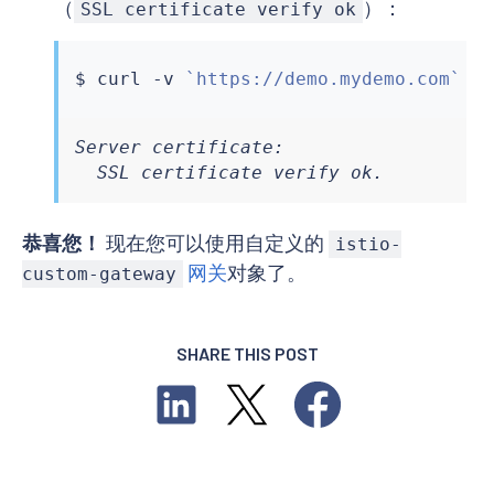
（
）：
SSL certificate verify ok
$ 
curl
 -v 
`
https://demo.mydemo.com
`
Server certificate:

  SSL certificate verify ok.
恭喜您！
现在您可以使用自定义的
istio-
网关
对象了。
custom-gateway
SHARE THIS POST