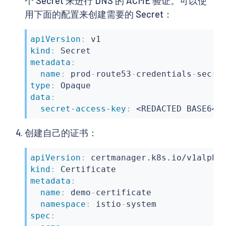
个 Secret 来进行 DNS 的 ACME 验证。可以使
key
:
 secret
-
access
-
key
用下面的配置来创建需要的 Secret：
apiVersion
:
kind
:
metadata
:
name
:
 prod
-
route53
-
credentials
-
type
:
data
:
secret-access-key
:
 <REDACTED BASE64
>
创建自己的证书：
apiVersion
:
kind
:
metadata
:
name
:
 demo
-
certificate

namespace
:
 istio
-
spec
: