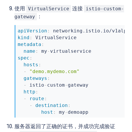
name
:
 https

使用
连接
VirtualService
istio-custom-
number
:
443
：
gateway
protocol
:
 HTTPS

tls
:
apiVersion
:
mode
:
 SIMPLE

kind
:
privateKey
:
 /etc/istio/ingressga
metadata
:
serverCertificate
:
 /etc/istio/in
name
:
 my
-
spec
:
hosts
:
-
"demo.mydemo.com"
gateways
:
-
 istio
-
custom
-
gateway

http
:
-
route
:
-
destination
:
host
:
 my
-
demoapp
服务器返回了正确的证书，并成功完成验证