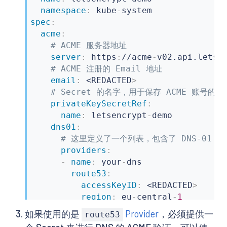
namespace
:
 kube
-
spec
:
acme
:
# ACME 服务器地址
server
:
 https
:
//acme
-
v02.api.letsen
# ACME 注册的 Email 地址
email
:
 <REDACTED
>
# Secret 的名字，用于保存 ACME 账号的私
privateKeySecretRef
:
name
:
 letsencrypt
-
demo

dns01
:
# 这里定义了一个列表，包含了 DNS-01 的相
providers
:
-
name
:
 your
-
dns

route53
:
accessKeyID
:
 <REDACTED
>
region
:
 eu
-
central
-
1
secretAccessKeySecretRef
:
如果使用的是
Provider
，必须提供一
route53
name
:
 prod
-
route53
-
credent