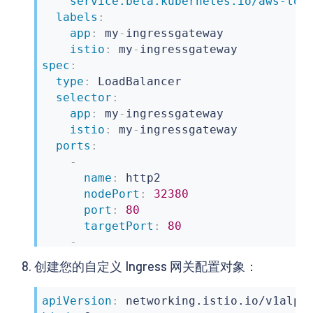
service.beta.kubernetes.io/aws-loa
labels
:
app
:
 my
-
ingressgateway

istio
:
 my
-
spec
:
type
:
 LoadBalancer

selector
:
app
:
 my
-
ingressgateway

istio
:
 my
-
ingressgateway

ports
:
-
name
:
 http2

nodePort
:
32380
port
:
80
targetPort
:
80
-
name
:
 https

创建您的自定义 Ingress 网关配置对象：
nodePort
:
32390
port
:
443
apiVersion
:
-