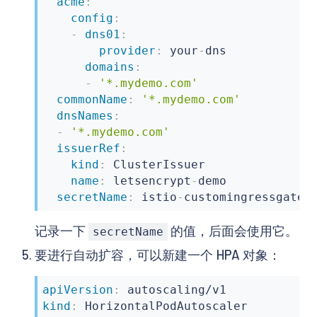
acme
:
config
:
-
dns01
:
provider
:
 your
-
dns

domains
:
-
'*.mydemo.com'
commonName
:
'*.mydemo.com'
dnsNames
:
-
'*.mydemo.com'
issuerRef
:
kind
:
 ClusterIssuer

name
:
 letsencrypt
-
demo

secretName
:
 istio
-
customingressgatew
记录一下
的值，后面会使用它。
secretName
要进行自动扩容，可以新建一个 HPA 对象：
apiVersion
:
kind
: