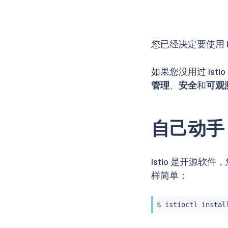
您已经决定要使用 
如果您没用过 Is
管理
、
安全
和
可观
自己动手
Istio 是开源软
样简单：
$ 
istioctl
instal