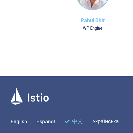
Rahul Dhir
WP Engine
English
Español
中文
Українська