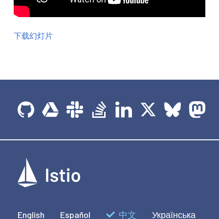
下载幻灯片
English
Español
中文
Українська