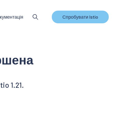
кументація
Спробувати Istio
ершена
o 1.21.