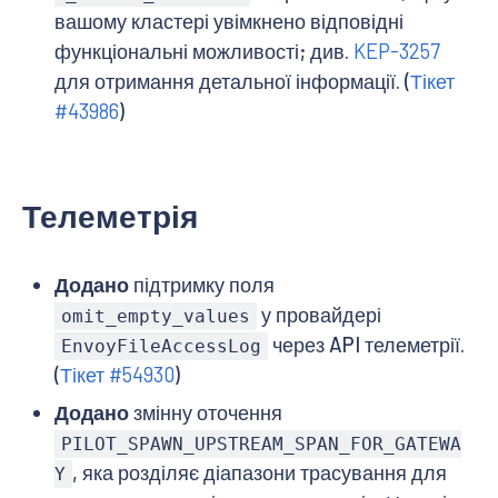
вашому кластері увімкнено відповідні
функціональні можливості; див.
KEP-3257
для отримання детальної інформації. (
Тікет
#43986
)
Телеметрія
Додано
підтримку поля
у провайдері
omit_empty_values
через API телеметрії.
EnvoyFileAccessLog
(
Тікет #54930
)
Додано
змінну оточення
PILOT_SPAWN_UPSTREAM_SPAN_FOR_GATEWA
, яка розділяє діапазони трасування для
Y