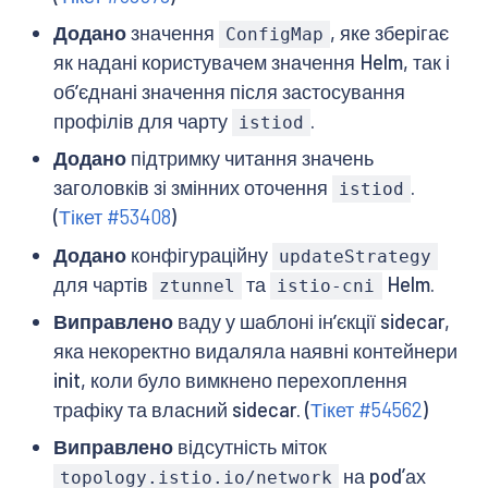
Додано
значення
, яке зберігає
ConfigMap
як надані користувачем значення Helm, так і
обʼєднані значення після застосування
профілів для чарту
.
istiod
Додано
підтримку читання значень
заголовків зі змінних оточення
.
istiod
(
Тікет #53408
)
Додано
конфігураційну
updateStrategy
для чартів
та
Helm.
ztunnel
istio-cni
Виправлено
ваду у шаблоні інʼєкції sidecar,
яка некоректно видаляла наявні контейнери
init, коли було вимкнено перехоплення
трафіку та власний sidecar. (
Тікет #54562
)
Виправлено
відсутність міток
на pod’ах
topology.istio.io/network