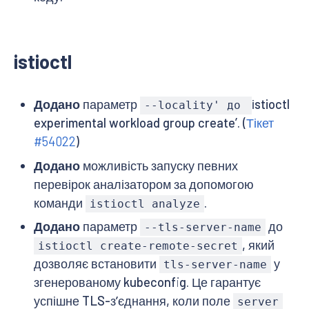
istioctl
Додано
параметр
іstioctl
--locality' до
experimental workload group create’. (
Тікет
#54022
)
Додано
можливість запуску певних
перевірок аналізатором за допомогою
команди
.
istioctl analyze
Додано
параметр
до
--tls-server-name
, який
istioctl create-remote-secret
дозволяє встановити
у
tls-server-name
згенерованому kubeconfig. Це гарантує
успішне TLS-зʼєднання, коли поле
server