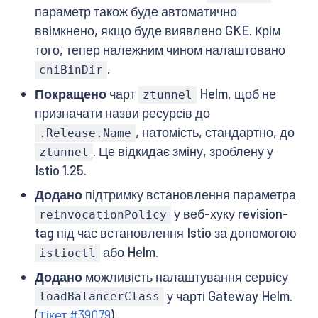
параметр також буде автоматично
ввімкнено, якщо буде виявлено GKE. Крім
того, тепер належним чином налаштовано
.
cniBinDir
Покращено
чарт
Helm, щоб не
ztunnel
призначати назви ресурсів до
, натомість, стандартно, до
.Release.Name
. Це відкидає зміну, зроблену у
ztunnel
Istio 1.25.
Додано
підтримку встановлення параметра
у веб-хуку revision-
reinvocationPolicy
tag під час встановлення Istio за допомогою
або Helm.
istioctl
Додано
можливість налаштування сервісу
у чарті Gateway Helm.
loadBalancerClass
(
Тікет #39079
)