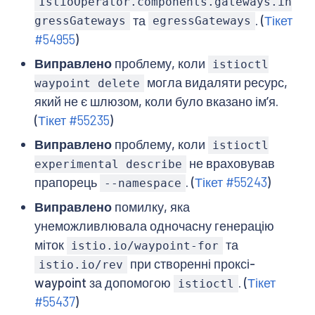
IstioOperator.components.gateways.in
та
. (
Тікет
gressGateways
egressGateways
#54955
)
Виправлено
проблему, коли
istioctl
могла видаляти ресурс,
waypoint delete
який не є шлюзом, коли було вказано імʼя.
(
Тікет #55235
)
Виправлено
проблему, коли
istioctl
не враховував
experimental describe
прапорець
. (
Тікет #55243
)
--namespace
Виправлено
помилку, яка
унеможливлювала одночасну генерацію
міток
та
istio.io/waypoint-for
при створенні проксі-
istio.io/rev
waypoint за допомогою
. (
Тікет
istioctl
#55437
)