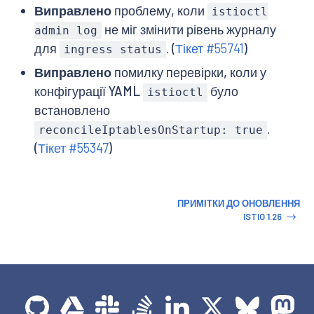
Виправлено
проблему, коли
istioctl
не міг змінити рівень журналу
admin log
для
. (
Тікет #55741
)
ingress status
Виправлено
помилку перевірки, коли у
конфігурації YAML
було
istioctl
встановлено
.
reconcileIptablesOnStartup: true
(
Тікет #55347
)
ПРИМІТКИ ДО ОНОВЛЕННЯ
ISTIO 1.26