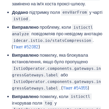
замінено на імʼя хоста проксі-шлюзу.
Додано
підтримку поля
у чарті
envVarFrom
.
istiod
Виправлено
проблему, коли
istioctl
повідомляв про невідому анотацію
analyze
.
idecar.istio.io/statsCompression
(
Тікет #52082
)
Виправлено
помилку, яка блокувала
встановлення, якщо було пропущено
IstioOperator.components.gateways.in
або
gressGateways.label
IstioOperator.components.gateways.in
. (
Тікет #54955
)
gressGateways.label
Виправлено
помилку, коли
istioctl
ігнорував поля
у
tag