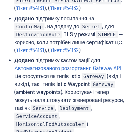
.
PILOT_ENABLE_ALPHA_GATEWAY_API=true
(
Тікет #54131
), (
Тікет #54132
)
Додано
підтримку посилання на
, на додачу до
, для
ConfigMap
Secret
TLS у режимі
—
DestinationRule
SIMPLE
корисно, коли потрібен лише сертифікат ЦС.
(
Тікет #54131
), (
Тікет #54132
)
Додано
підтримку кастомізації для
Автоматизованого розгортання Gateway API
.
Це стосується як типів Istio
(вхід і
Gateway
вихід), так і типів Istio Waypoint
Gateway
(ambient waypoints). Користувачі тепер
можуть налаштовувати згенеровані ресурси,
такі як
,
,
Service
Deployment
,
ServiceAccount
і
HorizontalPodAutoscaler
.