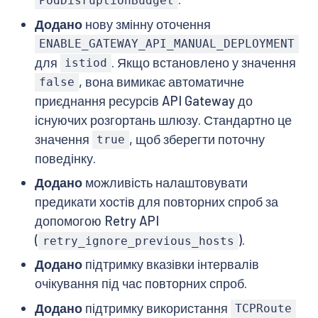
PodDisruptionBudget
Додано
нову змінну оточення
ENABLE_GATEWAY_API_MANUAL_DEPLOYMENT
для
. Якщо встановлено у значення
istiod
, вона вимикає автоматичне
false
приєднання ресурсів API Gateway до
існуючих розгортань шлюзу. Стандартно це
значення
, щоб зберегти поточну
true
поведінку.
Додано
можливість налаштовувати
предикати хостів для повторних спроб за
допомогою Retry API
(
).
retry_ignore_previous_hosts
Додано
підтримку вказівки інтервалів
очікування під час повторних спроб.
Додано
підтримку використання
TCPRoute