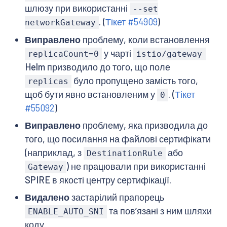
шлюзу при використанні
--set
. (
Тікет #54909
)
networkGateway
Виправлено
проблему, коли встановлення
у чарті
replicaCount=0
istio/gateway
Helm призводило до того, що поле
було пропущено замість того,
replicas
щоб бути явно встановленим у
. (
Тікет
0
#55092
)
Виправлено
проблему, яка призводила до
того, що посилання на файлові сертифікати
(наприклад, з
або
DestinationRule
) не працювали при використанні
Gateway
SPIRE в якості центру сертифікації.
Видалено
застарілий прапорець
та повʼязані з ним шляхи
ENABLE_AUTO_SNI
коду.