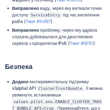
Виправлено
ваду, через яку витікали точки
доступу
під час виселення
ServiceEntry
podʼа. (
Тікет #54997
)
Виправлено
проблему, через яку адреса
слухача дублювалася для двостекових
сервісів з пріоритетом IPv6. (
Тікет #56151
)
Безпека
Додано
експериментальну підтримку
v1alpha1 API
. Її можна
ClusterTrustBundle
увімкнути, встановивши
values.pilot.env.ENABLE_CLUSTER_TRUS
. Переконайтеся, що у
T_BUNDLE_API=true