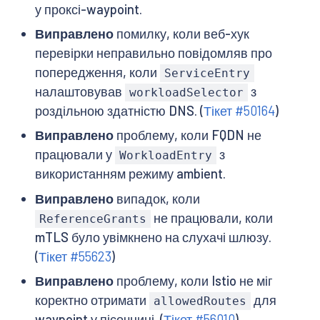
у проксі-waypoint.
Виправлено
помилку, коли веб-хук
перевірки неправильно повідомляв про
попередження, коли
ServiceEntry
налаштовував
з
workloadSelector
роздільною здатністю DNS. (
Тікет #50164
)
Виправлено
проблему, коли FQDN не
працювали у
з
WorkloadEntry
використанням режиму ambient.
Виправлено
випадок, коли
не працювали, коли
ReferenceGrants
mTLS було увімкнено на слухачі шлюзу.
(
Тікет #55623
)
Виправлено
проблему, коли Istio не міг
коректно отримати
для
allowedRoutes
waypoint у пісочниці. (
Тікет #56010
)