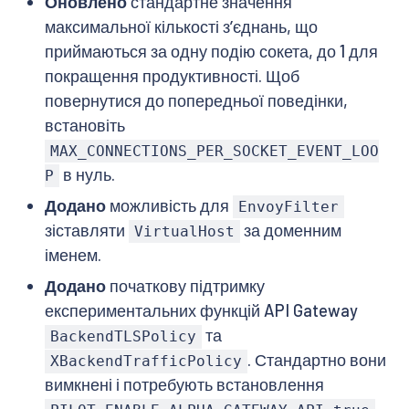
Оновлено
стандартне значення
максимальної кількості зʼєднань, що
приймаються за одну подію сокета, до 1 для
покращення продуктивності. Щоб
повернутися до попередньої поведінки,
встановіть
MAX_CONNECTIONS_PER_SOCKET_EVENT_LOO
в нуль.
P
Додано
можливість для
EnvoyFilter
зіставляти
за доменним
VirtualHost
іменем.
Додано
початкову підтримку
експериментальних функцій API Gateway
та
BackendTLSPolicy
. Стандартно вони
XBackendTrafficPolicy
вимкнені і потребують встановлення