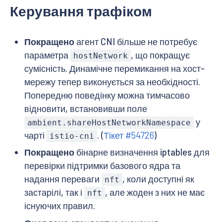
Керування трафіком
Покращено
агент CNI більше не потребує
параметра
, що покращує
hostNetwork
сумісність. Динамічне перемикання на хост-
мережу тепер виконується за необхідності.
Попередню поведінку можна тимчасово
відновити, встановивши поле
у
ambient.shareHostNetworkNamespace
чарті
. (
Тікет #54726
)
istio-cni
Покращено
бінарне визначення iptables для
перевірки підтримки базового ядра та
надання переваги
, коли доступні як
nft
застарілі, так і
, але жоден з них не має
nft
існуючих правил.