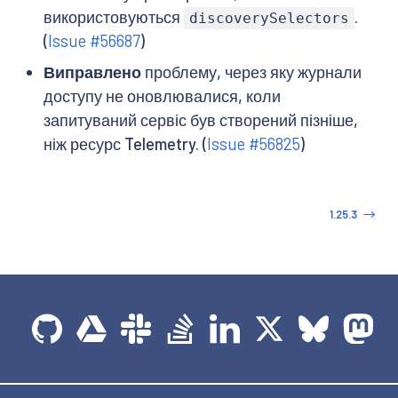
використовуються
.
discoverySelectors
(
Issue #56687
)
Виправлено
проблему, через яку журнали
доступу не оновлювалися, коли
запитуваний сервіс був створений пізніше,
ніж ресурс Telemetry. (
Issue #56825
)
1.25.3