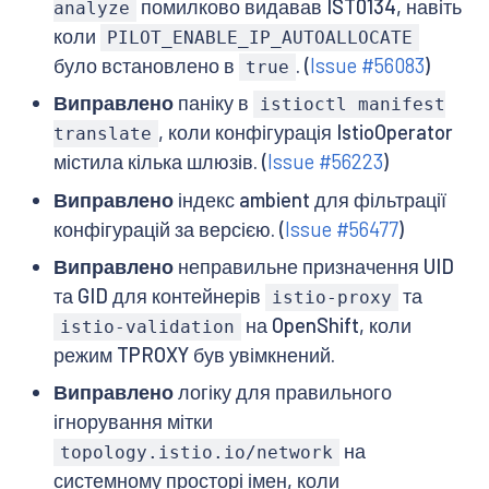
помилково видавав IST0134, навіть
analyze
коли
PILOT_ENABLE_IP_AUTOALLOCATE
було встановлено в
. (
Issue #56083
)
true
Виправлено
паніку в
istioctl manifest
, коли конфігурація IstioOperator
translate
містила кілька шлюзів. (
Issue #56223
)
Виправлено
індекс ambient для фільтрації
конфігурацій за версією. (
Issue #56477
)
Виправлено
неправильне призначення UID
та GID для контейнерів
та
istio-proxy
на OpenShift, коли
istio-validation
режим TPROXY був увімкнений.
Виправлено
логіку для правильного
ігнорування мітки
на
topology.istio.io/network
системному просторі імен, коли