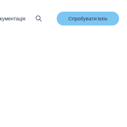
кументація
Спробувати Istio