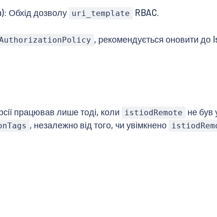
m): Обхід дозволу
RBAC.
uri_template
, рекомендується оновити до Ist
AuthorizationPolicy
рсії працював лише тоді, коли
не був у
istiodRemote
, незалежно від того, чи увімкнено
onTags
istiodRem