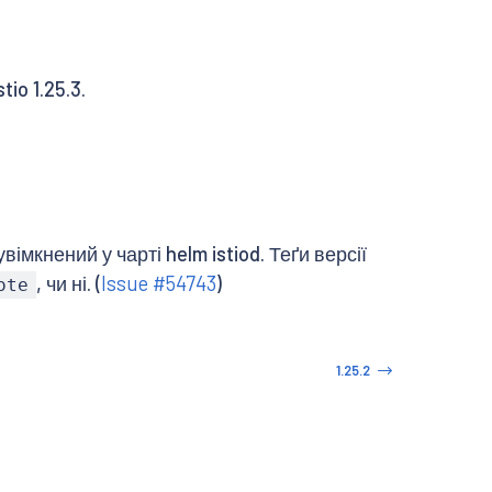
io 1.25.3.
вімкнений у чарті helm istiod. Теґи версії
, чи ні. (
Issue #54743
)
ote
1.25.2