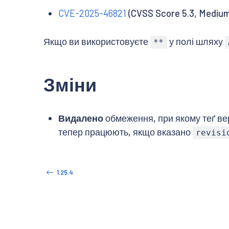
CVE-2025-46821
(CVSS Score 5.3, Mediu
Якщо ви використовуєте
у полі шляху
**
Зміни
Видалено
обмеження, при якому теґ ве
тепер працюють, якщо вказано
revisi
1.25.4