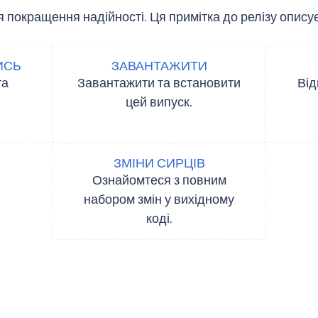
окращення надійності. Ця примітка до релізу описує, що
ИСЬ
ЗАВАНТАЖИТИ
та
Завантажити та встановити
Від
цей випуск.
ЗМІНИ СИРЦІВ
Ознайомтеся з повним
набором змін у вихідному
коді.