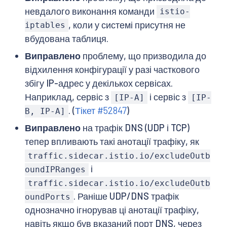
невдалого виконання команди
istio-
, коли у системі присутня не
iptables
вбудована таблиця.
Виправлено
проблему, що призводила до
відхилення конфігурації у разі часткового
збігу IP-адрес у декількох сервісах.
Наприклад, сервіс з
і сервіс з
[IP-A]
[IP-
. (
Тікет #52847
)
B, IP-A]
Виправлено
на трафік DNS (UDP і TCP)
тепер впливають такі анотації трафіку, як
traffic.sidecar.istio.io/excludeOutb
і
oundIPRanges
traffic.sidecar.istio.io/excludeOutb
. Раніше UDP/DNS трафік
oundPorts
однозначно ігнорував ці анотації трафіку,
навіть якщо був вказаний порт DNS, через