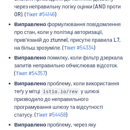
через неправильну логіку оцінки (AND проти
OR). (
Тікет #54146
)
Виправлено
формулювання повідомлення
про стан, коли у політиці авторизації,
привʼязаній до ztunnel, присутні правила L7,
на більш зрозуміле. (
Тікет #54334
)
Виправлено
помилку, коли фільтр дзеркала
запитів неправильно обчислював відсоток.
(
Тікет #54357
)
Виправлено
проблему, коли використання
теґу у мітці
у шлюзі
istio.io/rev
призводило до неправильного
програмування шлюзу та відсутності
статусу. (
Тікет #54458
)
Виправлено
проблему, через яку