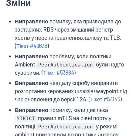
Зміни
Виправлено
помилку, яка призводила до
застарілих RDS через змішаний регістр
хостів у перенаправленнях шлюзу та TLS.
(
Тікет #49638
)
Виправлено
проблему, коли політики
Ambient
були надто
PeerAuthentication
суворими. (
Тікет #53884
)
Виправлено
невдалу спробу виправити
розгортання керованих шлюзів/waypoint під
час оновлення до версії 1.24. (
Тікет #54145
)
Виправлено
помилку, коли декілька
правил mTLS на рівні порту у
STRICT
політиці
у режимі
PeerAuthentication
ambient призводили до політики дозволу