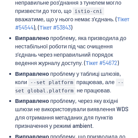
неправильне розʼднання з тунелем могло
призвести до того, що
istio-cni
вважатиме, що у нього немає зʼєднань. (
Тікет
#54544
), (
Тікет #53843
)
Виправлено
проблему, яка призводила до
нестабільної роботи під час очищення
зʼєднань через неправильний порядок
ведення журналу доступу. (
Тікет #54672
)
Виправлено
проблему у таблиці шлюзів,
коли
працював, але
--set platform
--
не працював.
set global.platform
Виправлено
проблему, через яку вхідні
шлюзи не використовували виявлення WDS
для отримання метаданих для пунктів
призначення у режимі ambient.
Виправлено
проблему, що призводила до