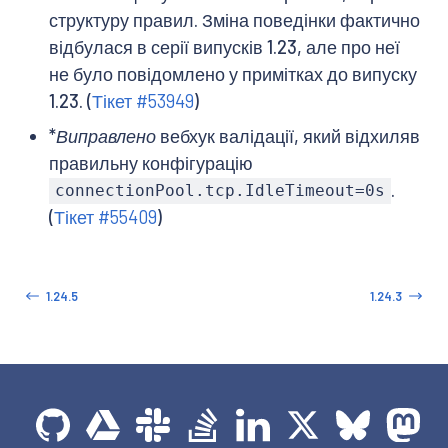
структуру правил. Зміна поведінки фактично
відбулася в серії випусків 1.23, але про неї
не було повідомлено у примітках до випуску
1.23. (
Тікет #53949
)
*
Виправлено
вебхук валідації, який відхиляв
правильну конфігурацію
.
connectionPool.tcp.IdleTimeout=0s
(
Тікет #55409
)
1.24.5
1.24.3