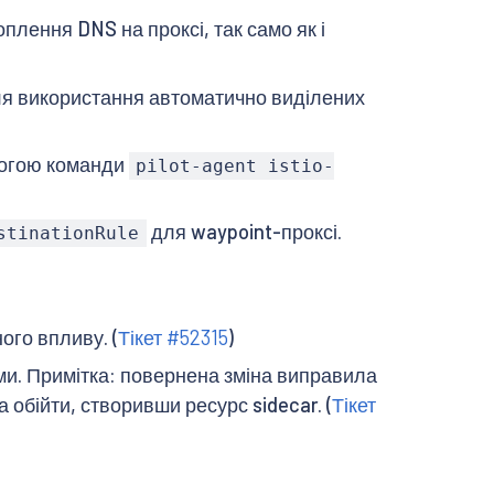
лення DNS на проксі, так само як і
для використання автоматично виділених
могою команди
pilot-agent istio-
для waypoint-проксі.
stinationRule
ного впливу. (
Тікет #52315
)
ми. Примітка: повернена зміна виправила
обійти, створивши ресурс sidecar. (
Тікет