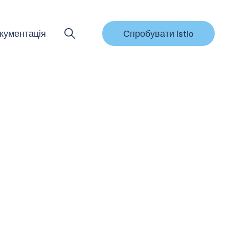
кументація
Спробувати Istio