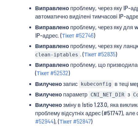
Виправлено
проблему, через яку IP-ад
автоматично виділені тимчасові IP-адрес
Виправлено
проблему, через яку для w
IP-адрес. (
Тікет #52746
)
Виправлено
проблему, через яку ланц
. (
Тікет #52835
)
clean-iptables
Виправлено
проблему, що призводила 
(
Тікет #52532
)
Вилучено
запис
в теці ме
kubeconfig
Вилучено
параметр
з
CNI_NET_DIR
C
Вилучено
зміну в Istio 1.23.0, яка викл
проблему відсутніх адрес (#51747), але
#52944
), (
Тікет #52847
)