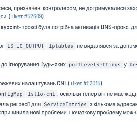
реси, призначені контролером, не дотримувалися захоп
и. (
Тікет #52609
)
aypoint-проксі була потрібна активація DNS-проксі 
юг
не видалявся за допо
ISTIO_OUTPUT
iptables
до ігнорування будь-яких
у
portLevelSettings
De
режевих налаштувань CNI. (
Тікет #52315
)
, оскільки тепер він не має жод
onfigMap
istio-cni
икала регресії для
з кількома адреса
ServiceEntries
 спричинила нові проблеми. Початкову проблему можна 