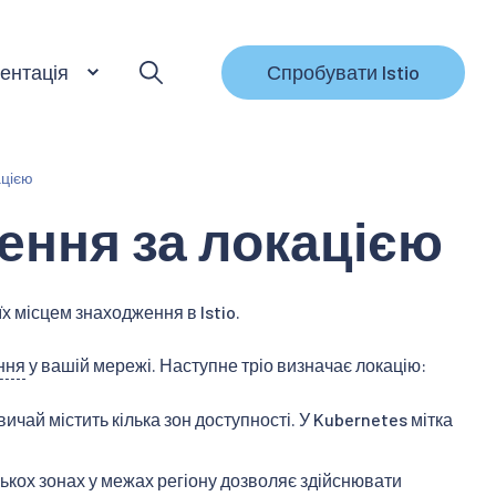
ентація
Спробувати Istio
ацією
ення за локацією
 місцем знаходження в Istio.
ння
у вашій мережі. Наступне тріо визначає локацію:
звичай містить кілька зон доступності. У Kubernetes мітка
ількох зонах у межах регіону дозволяє здійснювати