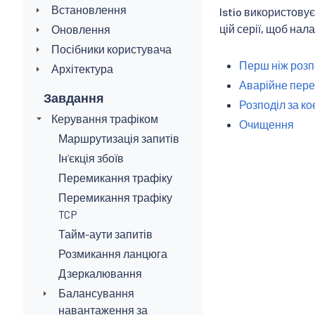
Встановлення
Istio використову
цій серії, щоб на
Оновлення
Посібники користувача
Перш ніж розп
Архітектура
Аварійне пере
Завдання
Розподіл за к
Керування трафіком
Очищення
Маршрутизація запитів
Інʼєкція збоїв
Перемикання трафіку
Перемикання трафіку
TCP
Тайм-аути запитів
Розмикання ланцюга
Дзеркалювання
Балансування
навантаження за