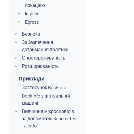
локацією
Ingress
Egress
Безпека
Забезпечення
дотримання політики
Спостережуваність
Розширюваність
Приклади
Застосунок Bookinfo
Bookinfo у віртуальній
машині
Вивчення мікросервісів
за допомогою Kubernetes
та Istio