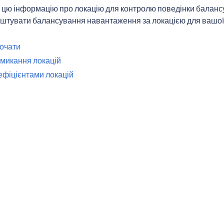
є цю інформацію про локацію для контролю поведінки баланс
лаштувати балансування навантаження за локацією для вашої
очати
микання локацій
оефіцієнтами локацій