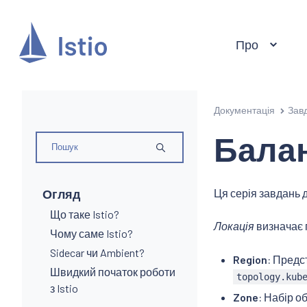
Про
Документація
Зав
Балан
Огляд
Ця серія завдань 
Що таке Istio?
Локація
визначає 
Чому саме Istio?
Sidecar чи Ambient?
Region
: Предс
Швидкий початок роботи
topology.kub
з Istio
Zone
: Набір о