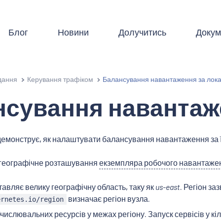
Блог
Новини
Долучитись
Докум
дання
Керування трафіком
Балансування навантаження за лок
сування навантаж
демонструє, як налаштувати балансування навантаження за їх
географічне розташування
екземпляра робочого навантаже
тавляє велику географічну область, таку як
us-east
. Регіон за
визначає регіон вузла.
ernetes.io/region
бчислювальних ресурсів у межах регіону. Запуск сервісів у к