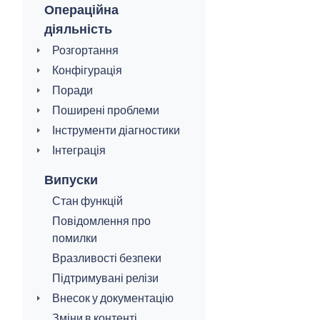
Операційна
діяльність
Розгортання
Конфігурація
Поради
Поширені проблеми
Інструменти діагностики
Інтеграція
Випуски
Стан функцій
Повідомлення про
помилки
Вразливості безпеки
Підтримувані релізи
Внесок у документацію
Зміни в контенті