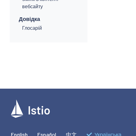
вебсайту
Довідка
Глосарій
English
Español
中文
Українська