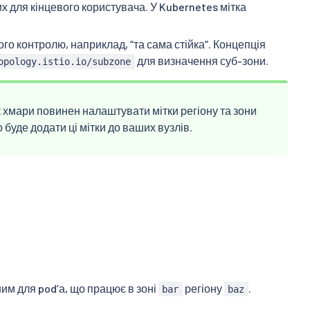
х для кінцевого користувача. У Kubernetes мітка
го контролю, наприклад, “та сама стійка”. Концепція
для визначення суб-зони.
opology.istio.io/subzone
 хмари повинен налаштувати мітки регіону та зони
 буде додати ці мітки до ваших вузлів.
м для podʼа, що працює в зоні
регіону
.
bar
baz