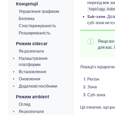
перехід між зо
Концепції
topology.kub
Управління трафіком
Sub-zone
: Доз
Безпека
суб-зони не існ
Спостережуваність
Розширюваність
Якщо ви 
Режим sidecar
для вас.
Як розпочати
Налаштування
платформи
Локації є ієрархіч
Встановлення
Оновлення
Регіон
Додаткові посібники
Зона
Суб-зона
Режим ambient
Огляд
Це означає, що po
Як розпочати