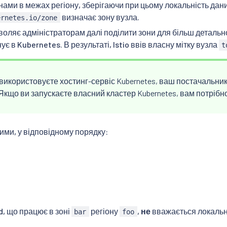
нами в межах регіону, зберігаючи при цьому локальність дани
визначає зону вузла.
ernetes.io/zone
воляє адміністраторам далі поділити зони для більш детально
ує в Kubernetes. В результаті, Istio ввів власну мітку вузла
t
використовуєте хостинг-сервіс Kubernetes, ваш постачальник
 Якщо ви запускаєте власний кластер Kubernetes, вам потрібно
ними, у відповідному порядку:
d, що працює в зоні
регіону
,
не
вважається локальни
bar
foo