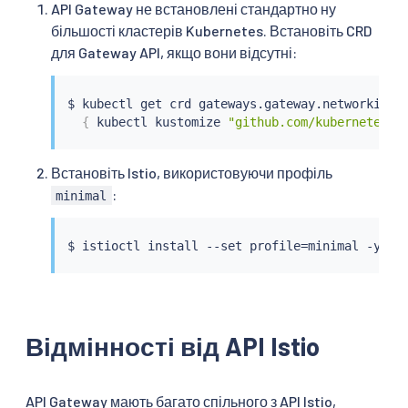
API Gateway не встановлені стандартно ну
більшості кластерів Kubernetes. Встановіть CRD
для Gateway API, якщо вони відсутні:
$ 
kubectl
 get crd gateways.gateway.networking.
{
kubectl
 kustomize 
"github.com/kubernetes-s
Встановіть Istio, використовуючи профіль
:
minimal
$ 
istioctl
install
 --set profile
=
Відмінності від API Istio
API Gateway мають багато спільного з API Istio,