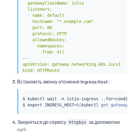
  gatewayClassName: istio

  listeners:

  - name: default

    hostname: "*.example.com"

    port: 80

    protocol: HTTP

    allowedRoutes:

      namespaces:

        from: All

---

apiVersion: gateway.networking.k8s.io/v1

kind: HTTPRoute

metadata:

Встановіть змінну оточення Ingress Host:
  name: http

  namespace: default

spec:

$ 
kubectl
wait
 -n istio-ingress --for
=
conditio
  parentRefs:

$ 
export
 INGRESS_HOST
=
$(
kubectl
 get gateways.g
  - name: gateway

    namespace: istio-ingress

  hostnames: ["httpbin.example.com"]

Зверніться до сервісу
за допомогою
httpbin
  rules:

curl
:
  - matches:
