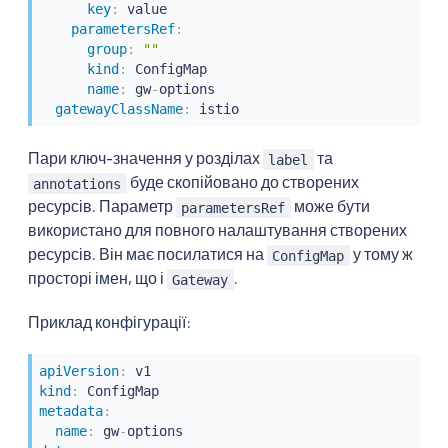
key
:
 value

parametersRef
:
group
:
""
kind
:
 ConfigMap

name
:
 gw
-
options

gatewayClassName
:
 istio
Пари ключ-значення у розділах
та
label
буде скопійовано до створених
annotations
ресурсів. Параметр
може бути
parametersRef
використано для повного налаштування створених
ресурсів. Він має посилатися на
у тому ж
ConfigMap
просторі імен, що і
.
Gateway
Приклад конфігурації:
apiVersion
:
kind
:
metadata
:
name
:
 gw
-