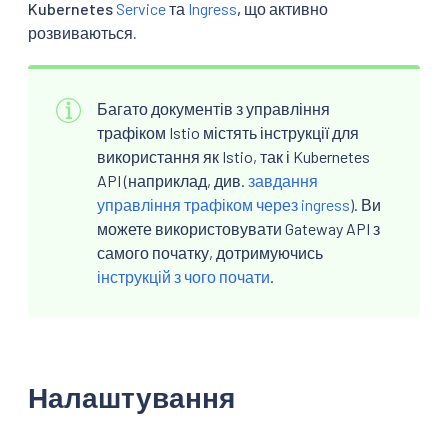
Kubernetes
Service
та
Ingress
, що активно
розвиваються.
Багато документів з управління
трафіком Istio містять інструкції для
використання як Istio, так і Kubernetes
API (наприклад, див.
завдання
управління трафіком через ingress
). Ви
можете використовувати Gateway API з
самого початку, дотримуючись
інструкцій з чого почати
.
Налаштування