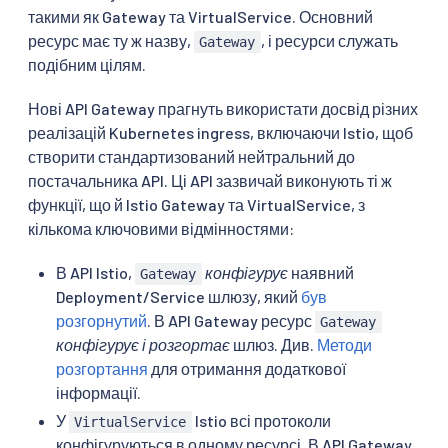
такими як Gateway та VirtualService. Основний
ресурс має ту ж назву,
, і ресурси служать
Gateway
подібним цілям.
Нові API Gateway прагнуть використати досвід різних
реалізацій Kubernetes ingress, включаючи Istio, щоб
створити стандартизований нейтральний до
постачальника API. Ці API зазвичай виконують ті ж
функції, що й Istio Gateway та VirtualService, з
кількома ключовими відмінностями:
В API Istio,
конфігурує
наявний
Gateway
Deployment/Service шлюзу, який
був
розгорнутий
. В API Gateway ресурс
Gateway
конфігурує і розгортає
шлюз. Див.
Методи
розгортання
для отримання додаткової
інформації.
У
Istio всі протоколи
VirtualService
конфігуруються в одному ресурсі. В API Gateway