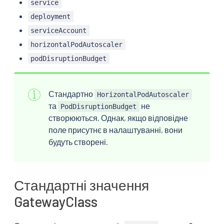
service
      - "\$patch": delete

deployment
        port: 15021
serviceAccount
horizontalPodAutoscaler
podDisruptionBudget
Стандартно
HorizontalPodAutoscaler
та
не
PodDisruptionBudget
створюються. Однак, якщо відповідне
поле присутнє в налаштуванні, вони
будуть створені.
Стандартні значення
GatewayClass