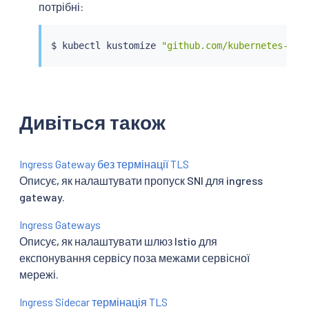
потрібні:
$ 
kubectl
 kustomize 
"github.com/kubernetes-sig
Дивіться також
Ingress Gateway без термінації TLS
Описує, як налаштувати пропуск SNI для ingress
gateway.
Ingress Gateways
Описує, як налаштувати шлюз Istio для
експонування сервісу поза межами сервісної
мережі.
Ingress Sidecar термінація TLS