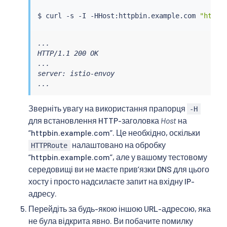
    - path:

        type: PathPrefix

$ 
curl
 -s -I -HHost:httpbin.example.com 
"http:
        value: /get

    backendRefs:

    - name: httpbin

...

      port: 8000

HTTP/1.1 200 OK

EOF
...

server: istio-envoy

...
Зверніть увагу на використання прапорця
-H
для встановлення HTTP-заголовка
Host
на
“httpbin.example.com”. Це необхідно, оскільки
налаштовано на обробку
HTTPRoute
“httpbin.example.com”, але у вашому тестовому
середовищі ви не маєте привʼязки DNS для цього
хосту і просто надсилаєте запит на вхідну IP-
адресу.
Перейдіть за будь-якою іншою URL-адресою, яка
не була відкрита явно. Ви побачите помилку