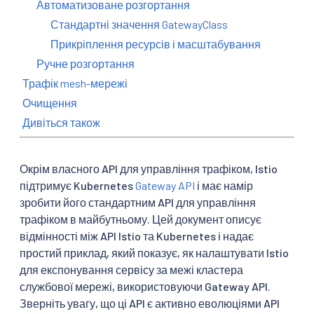
Автоматизоване розгортання
Стандартні значення GatewayClass
Прикріплення ресурсів і масштабування
Ручне розгортання
Трафік mesh-мережі
Очищення
Дивіться також
Окрім власного API для управління трафіком, Istio
підтримує Kubernetes
Gateway API
і має намір
зробити його стандартним API для управління
трафіком в майбутньому. Цей документ описує
відмінності між API Istio та Kubernetes і надає
простий приклад, який показує, як налаштувати Istio
для експонування сервісу за межі кластера
службової мережі, використовуючи Gateway API.
Зверніть увагу, що ці API є активно еволюціями API