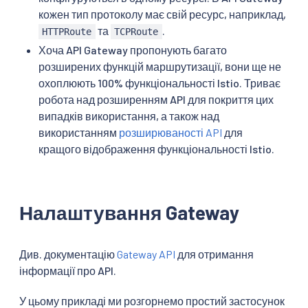
кожен тип протоколу має свій ресурс, наприклад,
та
.
HTTPRoute
TCPRoute
Хоча API Gateway пропонують багато
розширених функцій маршрутизації, вони ще не
охоплюють 100% функціональності Istio. Триває
робота над розширенням API для покриття цих
випадків використання, а також над
використанням
розширюваності API
для
кращого відображення функціональності Istio.
Налаштування Gateway
Див. документацію
Gateway API
для отримання
інформації про API.
У цьому прикладі ми розгорнемо простий застосунок