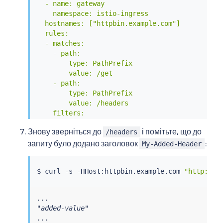
  - name: gateway

    namespace: istio-ingress

  hostnames: ["httpbin.example.com"]

  rules:

  - matches:

    - path:

        type: PathPrefix

        value: /get

    - path:

        type: PathPrefix

        value: /headers

    filters:

    - type: RequestHeaderModifier

Знову зверніться до
і помітьте, що до
/headers
      requestHeaderModifier:

запиту було додано заголовок
:
        add:

My-Added-Header
        - name: my-added-header

          value: added-value

$ 
curl
 -s -HHost:httpbin.example.com 
"http://
$
    backendRefs:

    - name: httpbin

      port: 8000

...

EOF
"added-value"

...