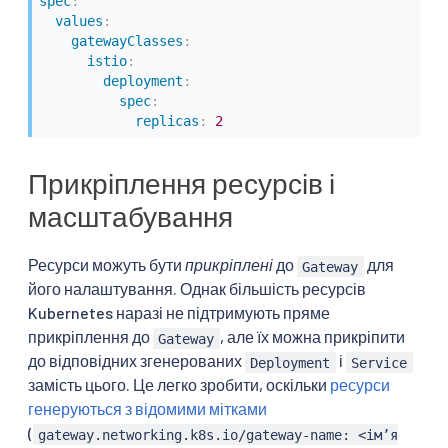
spec
:
values
:
gatewayClasses
:
istio
:
deployment
:
spec
:
replicas
:
2
Прикріплення ресурсів і
масштабування
Ресурси можуть бути
прикріплені
до
для
Gateway
його налаштування. Однак більшість ресурсів
Kubernetes наразі не підтримують пряме
прикріплення до
, але їх можна прикріпити
Gateway
до відповідних згенерованих
і
Deployment
Service
замість цього. Це легко зробити, оскільки
ресурси
генеруються з відомими мітками
(
gateway.networking.k8s.io/gateway-name: <імʼя