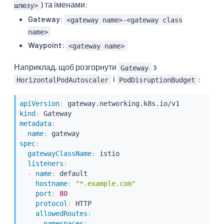
) та іменами:
шлюзу>
Gateway:
<gateway name>-<gateway class
name>
Waypoint:
<gateway name>
Наприклад, щоб розгорнути
з
Gateway
і
:
HorizontalPodAutoscaler
PodDisruptionBudget
apiVersion
:
kind
:
metadata
:
name
:
spec
:
gatewayClassName
:
 istio

listeners
:
-
name
:
 default

hostname
:
"*.example.com"
port
:
80
protocol
:
 HTTP

allowedRoutes
:
namespaces
: