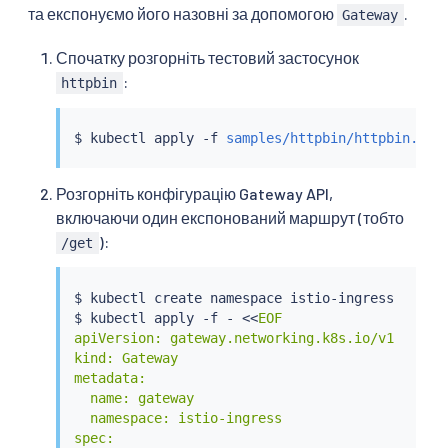
та експонуємо його назовні за допомогою
.
Gateway
Спочатку розгорніть тестовий застосунок
:
httpbin
$ 
kubectl
 apply -f 
samples/httpbin/httpbin.yam
Розгорніть конфігурацію Gateway API,
включаючи один експонований маршрут (тобто
):
/get
$ 
kubectl
 create namespace istio-ingress

$ 
kubectl
 apply -f - 
<<
EOF

apiVersion: gateway.networking.k8s.io/v1

kind: Gateway

metadata:

  name: gateway

  namespace: istio-ingress

spec:
