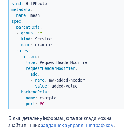
kind
:
metadata
:
name
:
spec
:
parentRefs
:
-
group
:
""
kind
:
 Service

name
:
 example

rules
:
-
filters
:
-
type
:
 RequestHeaderModifier

requestHeaderModifier
:
add
:
-
name
:
 my
-
added
-
header

value
:
 added
-
value

backendRefs
:
-
name
:
 example

port
:
80
Більш детальну інформацію та приклади можна
знайти в інших
завданнях з управління трафіком
.