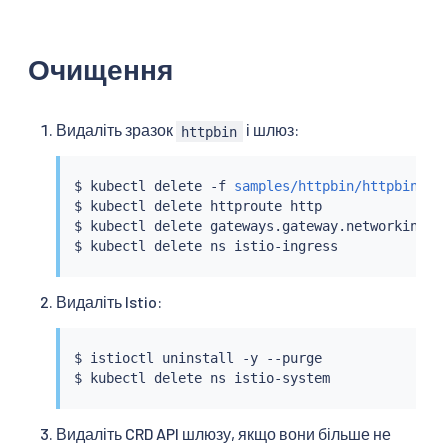
Очищення
Видаліть зразок
і шлюз:
httpbin
$ 
kubectl
 delete -f 
samples/httpbin/httpbin.ya
$ 
kubectl
 delete httproute http

$ 
kubectl
 delete gateways.gateway.networking.k8
$ 
kubectl
Видаліть Istio:
$ 
istioctl
 uninstall -y --purge

$ 
kubectl
Видаліть CRD API шлюзу, якщо вони більше не