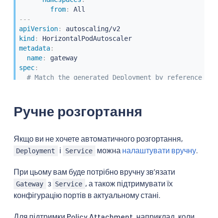
from
:
---
apiVersion
:
kind
:
metadata
:
name
:
spec
:
# Match the generated Deployment by reference
# Note: Do not use `kind: Gateway`.
scaleTargetRef
:
Ручне розгортання
apiVersion
:
 apps/v1

kind
:
 Deployment

name
:
 gateway
-
istio

minReplicas
:
2
Якщо ви не хочете автоматичного розгортання,
maxReplicas
:
5
і
можна
налаштувати вручну
.
Deployment
Service
metrics
:
-
type
:
 Resource

При цьому вам буде потрібно вручну зв’язати
resource
:
з
, а також підтримувати їх
Gateway
Service
name
:
 cpu

конфігурацію портів в актуальному стані.
target
:
type
:
 Utilization

averageUtilization
:
50
Для підтримки Policy Attachment, наприклад, коли