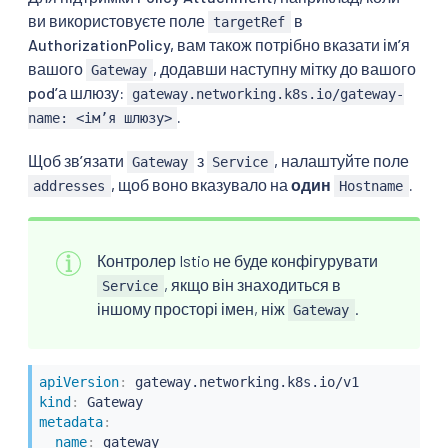
---
ви використовуєте поле
в
targetRef
apiVersion
:
AuthorizationPolicy, вам також потрібно вказати імʼя
kind
:
вашого
, додавши наступну мітку до вашого
Gateway
metadata
:
podʼа шлюзу:
name
:
gateway.networking.k8s.io/gateway-
spec
:
.
name: <імʼя шлюзу>
minAvailable
:
1
selector
:
Щоб зв’язати
з
, налаштуйте поле
Gateway
Service
# Match the generated Deployment by label
, щоб воно вказувало на
один
.
addresses
Hostname
matchLabels
:
gateway.networking.k8s.io/gateway-name
:
 gatew
Контролер Istio не буде конфігурувати
, якщо він знаходиться в
Service
іншому просторі імен, ніж
.
Gateway
apiVersion
:
kind
:
metadata
:
name
: