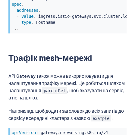
spec
:
addresses
:
-
value
:
 ingress.istio
-
gateways.svc.cluster.local

type
:
...
Трафік mesh-мережі
API Gateway також можна використовувати для
налаштування трафіку мережі. Це робиться шляхом
налаштування
, щоб вказувати на сервіс,
parentRef
а не на шлюз.
Наприклад, щоб додати заголовок до всіх запитів до
сервісу всередині кластера з назвою
:
example
apiVersion
: