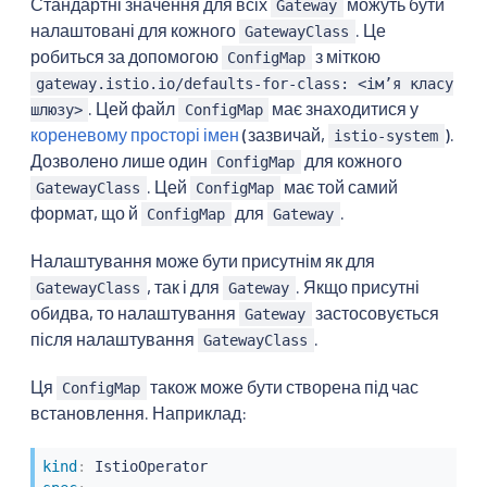
Стандартні значення для всіх
можуть бути
Gateway
налаштовані для кожного
. Це
GatewayClass
робиться за допомогою
з міткою
ConfigMap
gateway.istio.io/defaults-for-class: <імʼя класу
. Цей файл
має знаходитися у
шлюзу>
ConfigMap
кореневому просторі імен
(зазвичай,
).
istio-system
Дозволено лише один
для кожного
ConfigMap
. Цей
має той самий
GatewayClass
ConfigMap
формат, що й
для
.
ConfigMap
Gateway
Налаштування може бути присутнім як для
, так і для
. Якщо присутні
GatewayClass
Gateway
обидва, то налаштування
застосовується
Gateway
після налаштування
.
GatewayClass
Ця
також може бути створена під час
ConfigMap
встановлення. Наприклад:
kind
: