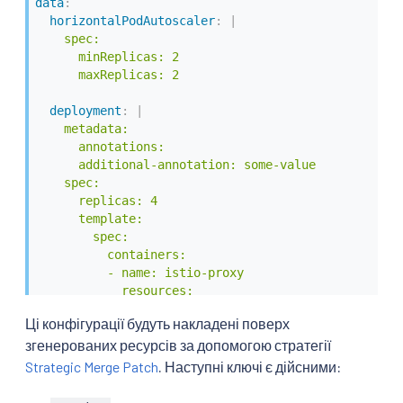
data
:
horizontalPodAutoscaler
:
|
    spec:

      minReplicas: 2

      maxReplicas: 2
deployment
:
|
    metadata:

      annotations:

      additional-annotation: some-value

    spec:

      replicas: 4

      template:

        spec:

          containers:

          - name: istio-proxy

            resources:

              requests:

Ці конфігурації будуть накладені поверх
                cpu: 1234m
згенерованих ресурсів за допомогою стратегії
service
:
|
Strategic Merge Patch
. Наступні ключі є дійсними:
    spec:

      ports:
