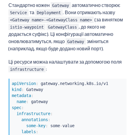
Стандартно кожен
автоматично створює
Gateway
та
. Вони отримають назву
Service
Deployment
(за винятком
<Gateway name>-<GatewayClass name>
, до якого не
istio-waypoint
GatewayClass
додається суфікс). Ці конфігурації автоматично
оновлюватимуться, якщо
зміниться
Gateway
(наприклад, якщо буде додано новий порт).
Ці ресурси можна налаштувати за допомогою поля
:
infrastructure
apiVersion
:
kind
:
metadata
:
name
:
spec
:
infrastructure
:
annotations
:
some-key
:
 some
-
value

labels
: