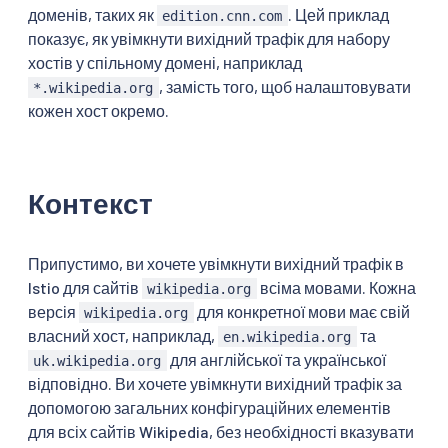
доменів, таких як
. Цей приклад
edition.cnn.com
показує, як увімкнути вихідний трафік для набору
хостів у спільному домені, наприклад
, замість того, щоб налаштовувати
*.wikipedia.org
кожен хост окремо.
Контекст
Припустимо, ви хочете увімкнути вихідний трафік в
Istio для сайтів
всіма мовами. Кожна
wikipedia.org
версія
для конкретної мови має свій
wikipedia.org
власний хост, наприклад,
та
en.wikipedia.org
для англійської та української
uk.wikipedia.org
відповідно. Ви хочете увімкнути вихідний трафік за
допомогою загальних конфігураційних елементів
для всіх сайтів Wikipedia, без необхідності вказувати