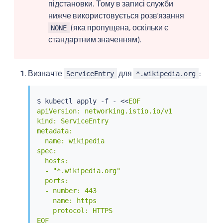
підстановки. Тому в записі служби
нижче використовується розвʼязання
(яка пропущена, оскільки є
NONE
стандартним значенням).
Визначте
для
:
ServiceEntry
*.wikipedia.org
$ 
kubectl
 apply -f - 
<<
EOF

apiVersion: networking.istio.io/v1

kind: ServiceEntry

metadata:

  name: wikipedia

spec:

  hosts:

  - "*.wikipedia.org"

  ports:

  - number: 443

    name: https

    protocol: HTTPS

EOF