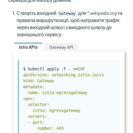
Створіть вихідний
для
*.wikipedia.org
та
Gateway
правила маршрутизації, щоб направити трафік
через вихідний шлюз і з вихідного шлюзу до
зовнішнього сервісу:
Istio APIs
Gateway API
$ 
kubectl
 apply -f - 
<<
EOF

apiVersion: networking.istio.io/v1

kind: Gateway

metadata:

  name: istio-egressgateway

spec:

  selector:

    istio: egressgateway

  servers:

  - port:

      number: 443
