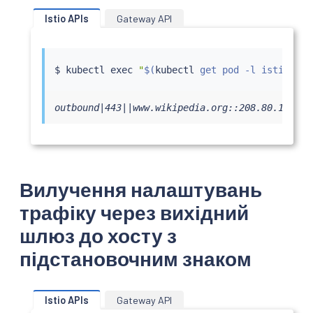
      - "*.wikipedia.org"

Istio APIs
Gateway API
    route:

    - destination:

        host: www.wikipedia.org

        port:

$ 
kubectl
exec
"
$(
kubectl
 get pod -l istio
=
egr
          number: 443

      weight: 100

EOF
outbound|443||www.wikipedia.org::208.80.154.22
Вилучення налаштувань
трафіку через вихідний
шлюз до хосту з
підстановочним знаком
Istio APIs
Gateway API