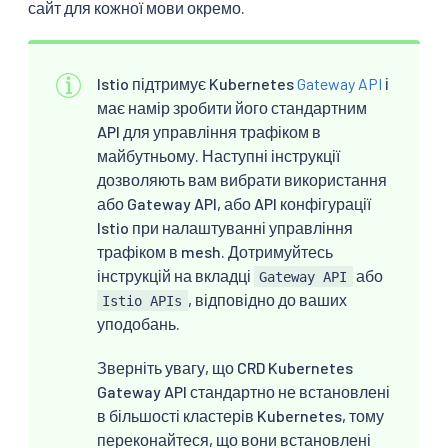
сайт для кожної мови окремо.
Istio підтримує Kubernetes
Gateway API
і
має намір зробити його стандартним
API для управління трафіком в
майбутньому. Наступні інструкції
дозволяють вам вибрати використання
або Gateway API, або API конфігурації
Istio при налаштуванні управління
трафіком в mesh. Дотримуйтесь
інструкцій на вкладці
або
Gateway API
, відповідно до ваших
Istio APIs
уподобань.
Зверніть увагу, що CRD Kubernetes
Gateway API стандартно не встановлені
в більшості кластерів Kubernetes, тому
переконайтеся, що вони встановлені