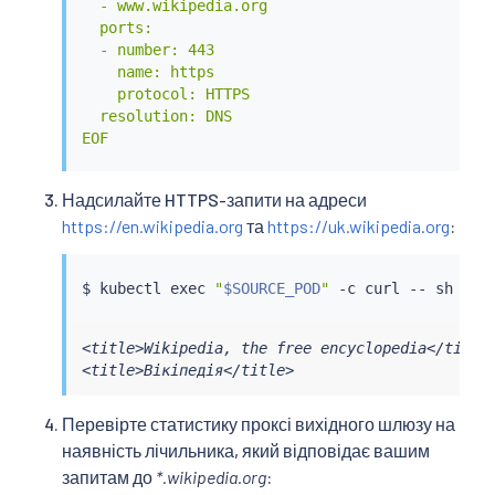
  - www.wikipedia.org

  gateways:

  ports:

  - mesh

  - number: 443

  - istio-egressgateway

    name: https

  tls:

    protocol: HTTPS

  - match:

  resolution: DNS

    - gateways:

EOF
      - mesh

      port: 443

      sniHosts:

Надсилайте HTTPS-запити на адреси
      - "*.wikipedia.org"

https://en.wikipedia.org
та
https://uk.wikipedia.org
:
    route:

    - destination:

        host: istio-egressgateway.istio-system.
$ 
kubectl
exec
"
$SOURCE_POD
"
 -c 
curl
 -- sh -c 
        subset: wikipedia

        port:

<title>Wikipedia, the free encyclopedia</title>
          number: 443

<title>Вікіпедія</title>
      weight: 100

  - match:

    - gateways:

Перевірте статистику проксі вихідного шлюзу на
      - istio-egressgateway

наявність лічильника, який відповідає вашим
      port: 443

запитам до
*.wikipedia.org
:
      sniHosts:
