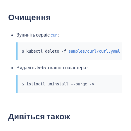
Очищення
Зупиніть сервіс
curl
:
$ 
kubectl
 delete -f 
samples/curl/curl.yaml
Видаліть Istio з вашого кластера:
$ 
istioctl
Дивіться також