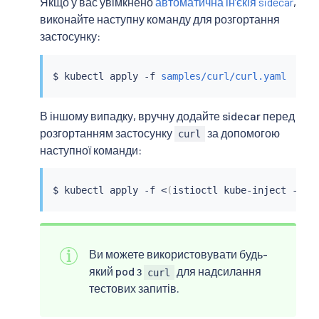
Якщо у вас увімкнено
автоматична інʼєкія sidecar
,
виконайте наступну команду для розгортання
застосунку:
$ 
kubectl
 apply -f 
samples/curl/curl.yaml
В іншому випадку, вручну додайте sidecar перед
розгортанням застосунку
за допомогою
curl
наступної команди:
$ 
kubectl
 apply -f 
<
(
istioctl kube-inject -f 
s
Ви можете використовувати будь-
який pod з
для надсилання
curl
тестових запитів.