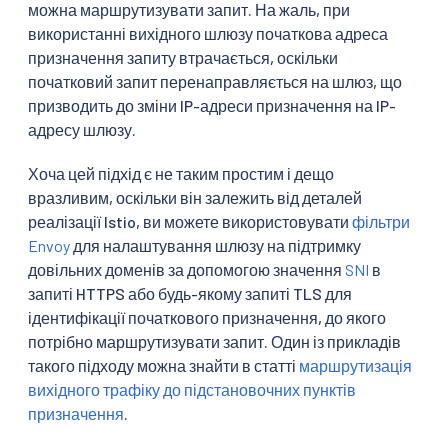
можна маршрутизувати запит. На жаль, при
використанні вихідного шлюзу початкова адреса
призначення запиту втрачається, оскільки
початковий запит перенаправляється на шлюз, що
призводить до зміни IP-адреси призначення на IP-
адресу шлюзу.
Хоча цей підхід є не таким простим і дещо
вразливим, оскільки він залежить від деталей
реалізації Istio, ви можете використовувати
фільтри
Envoy
для налаштування шлюзу на підтримку
довільних доменів за допомогою значення
SNI
в
запиті HTTPS або будь-якому запиті TLS для
ідентифікації початкового призначення, до якого
потрібно маршрутизувати запит. Один із прикладів
такого підходу можна знайти в статті
маршрутизація
вихідного трафіку до підстановочних пунктів
призначення
.