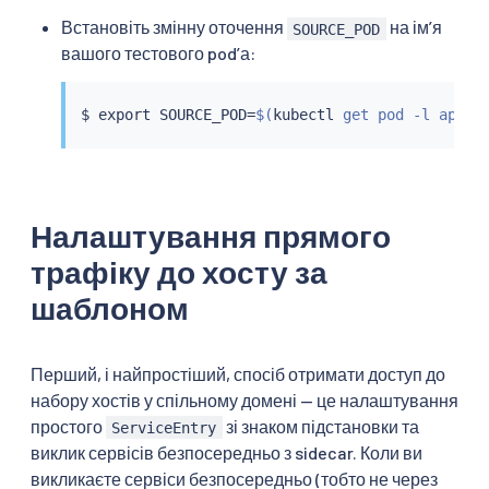
Встановіть змінну оточення
на імʼя
SOURCE_POD
вашого тестового podʼа:
$ 
export
 SOURCE_POD
=
$(
kubectl
 get pod -l app
=
c
Налаштування прямого
трафіку до хосту за
шаблоном
Перший, і найпростіший, спосіб отримати доступ до
набору хостів у спільному домені — це налаштування
простого
зі знаком підстановки та
ServiceEntry
виклик сервісів безпосередньо з sidecar. Коли ви
викликаєте сервіси безпосередньо (тобто не через