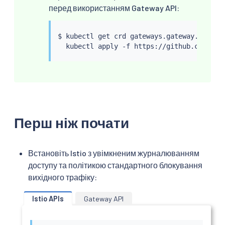
перед використанням Gateway API:
$ 
kubectl
 get crd gateways.gateway.networ
kubectl
Перш ніж почати
Встановіть Istio з увімкненим журналюванням
доступу та політикою стандартного блокування
вихідного трафіку:
Istio APIs
Gateway API