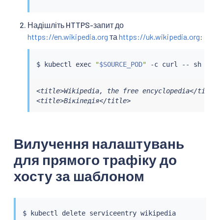
Надішліть HTTPS-запит до
https://en.wikipedia.org
та
https://uk.wikipedia.org
:
$ 
kubectl
exec
"
$SOURCE_POD
"
 -c 
curl
 -- sh -c 
<title>Wikipedia, the free encyclopedia</title>
<title>Вікіпедія</title>
Вилучення налаштувань
для прямого трафіку до
хосту за шаблоном
$ 
kubectl