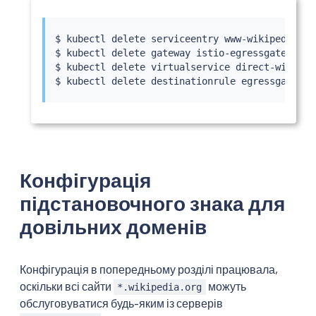
$ 
kubectl
 delete serviceentry www-wikipedia

$ 
kubectl
 delete gateway istio-egressgateway

$ 
kubectl
 delete virtualservice direct-wikiped
$ 
kubectl
Конфігурація
підстановочного знака для
довільних доменів
Конфігурація в попередньому розділі працювала,
оскільки всі сайти
можуть
*.wikipedia.org
обслуговуватися будь-яким із серверів