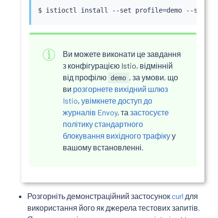
$ 
istioctl
install
 --set profile
=
demo --set me
Ви можете виконати це завдання
з конфігурацією Istio, відмінній
від профілю
, за умови, що
demo
ви
розгорнете вихідний шлюз
Istio
,
увімкнете доступ до
журналів Envoy
, та
застосуєте
політику стандартного
блокування вихідного трафіку
у
вашому встановленні.
Розгорніть демонстраційний застосунок
curl
для
використання його як джерела тестових запитів.