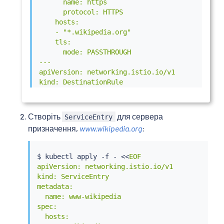
      name: https

      protocol: HTTPS

    hosts:

    - "*.wikipedia.org"

    tls:

      mode: PASSTHROUGH

---

apiVersion: networking.istio.io/v1

kind: DestinationRule

metadata:

  name: egressgateway-for-wikipedia

spec:

Створіть
для сервера
ServiceEntry
  host: istio-egressgateway.istio-system.svc.cl
призначення,
www.wikipedia.org
:
  subsets:

    - name: wikipedia

---

$ 
kubectl
 apply -f - 
<<
EOF

apiVersion: networking.istio.io/v1

apiVersion: networking.istio.io/v1

kind: VirtualService

kind: ServiceEntry

metadata:

metadata:

  name: direct-wikipedia-through-egress-gateway
  name: www-wikipedia

spec:

spec:

  hosts:

  hosts:

  - "*.wikipedia.org"
