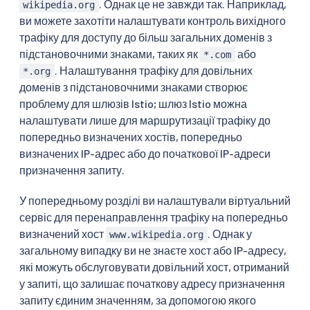
. Однак це не завжди так. Наприклад,
wikipedia.org
ви можете захотіти налаштувати контроль вихідного
трафіку для доступу до більш загальних доменів з
підстановочними знаками, таких як
або
*.com
. Налаштування трафіку для довільних
*.org
доменів з підстановочними знаками створює
проблему для шлюзів Istio; шлюз Istio можна
налаштувати лише для маршрутизації трафіку до
попередньо визначених хостів, попередньо
визначених IP-адрес або до початкової IP-адреси
призначення запиту.
У попередньому розділі ви налаштували віртуальний
сервіс для перенаправлення трафіку на попередньо
визначений хост
. Однак у
www.wikipedia.org
загальному випадку ви не знаєте хост або IP-адресу,
які можуть обслуговувати довільний хост, отриманий
у запиті, що залишає початкову адресу призначення
запиту єдиним значенням, за допомогою якого