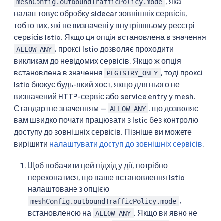
, яка
meshConfig.outboundTrafficPolicy.mode
налаштовує обробку sidecar зовнішніх сервісів,
тобто тих, які не визначені у внутрішньому реєстрі
сервісів Istio. Якщо ця опція встановлена в значення
, проксі Istio дозволяє проходити
ALLOW_ANY
викликам до невідомих сервісів. Якщо ж опція
встановлена в значення
, тоді проксі
REGISTRY_ONLY
Istio блокує будь-який хост, якщо для нього не
визначений HTTP-сервіс або service entry у mesh.
Стандартне значенням —
, що дозволяє
ALLOW_ANY
вам швидко почати працювати з Istio без контролю
доступу до зовнішніх сервісів. Пізніше ви можете
вирішити
налаштувати доступ до зовнішніх сервісів
.
Щоб побачити цей підхід у дії, потрібно
переконатися, що ваше встановлення Istio
налаштоване з опцією
,
meshConfig.outboundTrafficPolicy.mode
встановленою на
. Якщо ви явно не
ALLOW_ANY