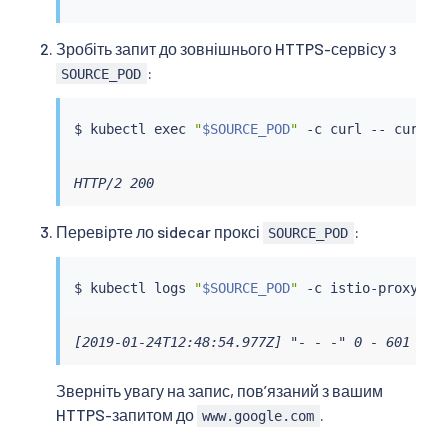
Зробіть запит до зовнішнього HTTPS-сервісу з
:
SOURCE_POD
$ 
kubectl
exec
"
$SOURCE_POD
"
 -c 
curl
 -- 
curl
 -
HTTP/2 200
Перевірте ло sidecar проксі
:
SOURCE_POD
$ 
kubectl
 logs 
"
$SOURCE_POD
"
 -c istio-proxy 
|
[2019-01-24T12:48:54.977Z] "- - -" 0 - 601 177
Зверніть увагу на запис, повʼязаний з вашим
HTTPS-запитом до
.
www.google.com