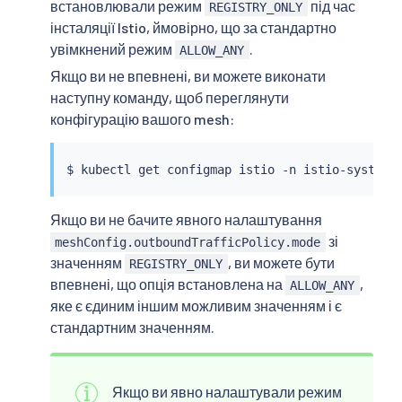
встановлювали режим
під час
REGISTRY_ONLY
інсталяції Istio, ймовірно, що за стандартно
увімкнений режим
.
ALLOW_ANY
Якщо ви не впевнені, ви можете виконати
наступну команду, щоб переглянути
конфігурацію вашого mesh:
$ 
kubectl
Якщо ви не бачите явного налаштування
зі
meshConfig.outboundTrafficPolicy.mode
значенням
, ви можете бути
REGISTRY_ONLY
впевнені, що опція встановлена на
,
ALLOW_ANY
яке є єдиним іншим можливим значенням і є
стандартним значенням.
Якщо ви явно налаштували режим