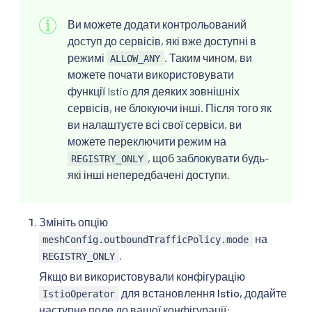
Ви можете додати контрольований
доступ до сервісів, які вже доступні в
режимі
. Таким чином, ви
ALLOW_ANY
можете почати використовувати
функції Istio для деяких зовнішніх
сервісів, не блокуючи інші. Після того як
ви налаштуєте всі свої сервіси, ви
можете переключити режим на
, щоб заблокувати будь-
REGISTRY_ONLY
які інші непередбачені доступи.
Змініть опцію
на
meshConfig.outboundTrafficPolicy.mode
.
REGISTRY_ONLY
Якщо ви використовували конфігурацію
для встановлення Istio, додайте
IstioOperator
наступне поле до вашої конфігурації: