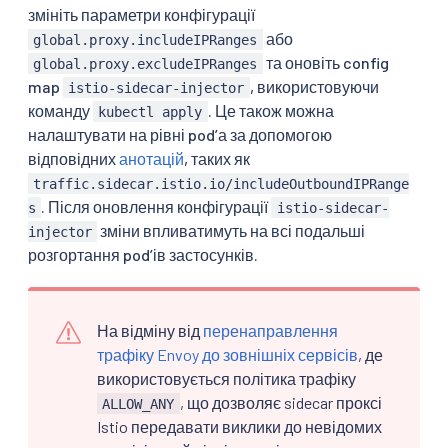
змініть параметри конфігурації
або
global.proxy.includeIPRanges
та оновіть config
global.proxy.excludeIPRanges
map
, використовуючи
istio-sidecar-injector
команду
. Це також можна
kubectl apply
налаштувати на рівні podʼа за допомогою
відповідних
анотацій
, таких як
traffic.sidecar.istio.io/includeOutboundIPRange
. Після оновлення конфігурації
s
istio-sidecar-
зміни впливатимуть на всі подальші
injector
розгортання podʼів застосунків.
На відміну від
перенаправлення
трафіку Envoy до зовнішніх сервісів
, де
використовується політика трафіку
, що дозволяє sidecar проксі
ALLOW_ANY
Istio передавати виклики до невідомих