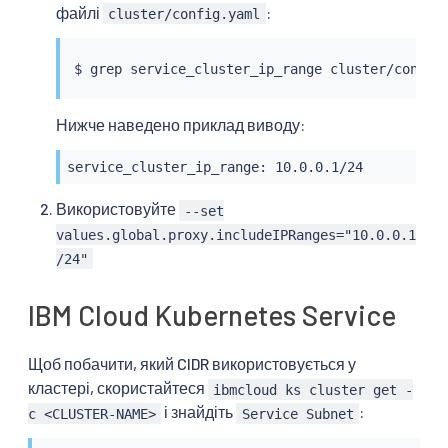
файлі
:
cluster/config.yaml
$ 
grep
Нижче наведено приклад виводу:
service_cluster_ip_range: 10.0.0.1/24
Використовуйте
--set
values.global.proxy.includeIPRanges="10.0.0.1
/24"
IBM Cloud Kubernetes Service
Щоб побачити, який CIDR використовується у
кластері, скористайтеся
ibmcloud ks cluster get -
і знайдіть
:
c <CLUSTER-NAME>
Service Subnet