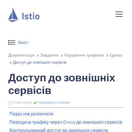
Вміст
Документація
Завдання
Керування трафіком
Egress
Доступ до зовнішніх сервісів
Доступ до зовнішніх
сервісів
12 хвилин(и)
перевірка сторінки
Перш ніж розпочати
Передача трафіку через Envoy до зовнішніх сервісів
Контрольований доступ до зовнішніх сервісів