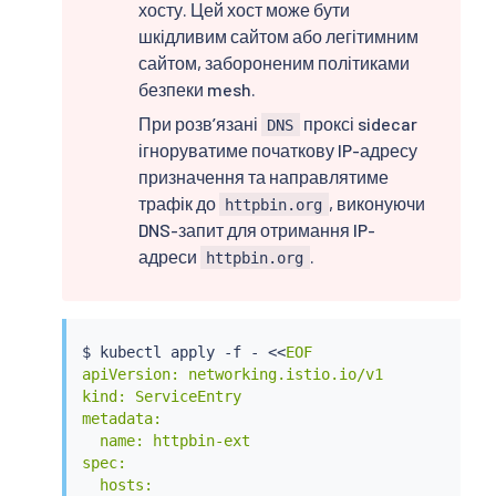
хосту. Цей хост може бути
шкідливим сайтом або легітимним
сайтом, забороненим політиками
безпеки mesh.
При розвʼязані
проксі sidecar
DNS
ігноруватиме початкову IP-адресу
призначення та направлятиме
трафік до
, виконуючи
httpbin.org
DNS-запит для отримання IP-
адреси
.
httpbin.org
$ 
kubectl
 apply -f - 
<<
EOF

apiVersion: networking.istio.io/v1

kind: ServiceEntry

metadata:

  name: httpbin-ext

spec:

  hosts:
