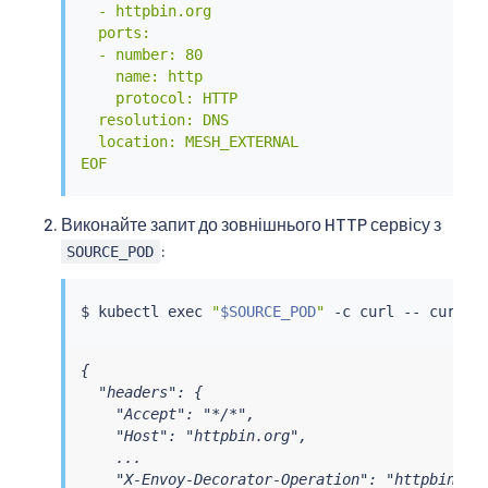
  - httpbin.org

  ports:

  - number: 80

    name: http

    protocol: HTTP

  resolution: DNS

  location: MESH_EXTERNAL

EOF
Виконайте запит до зовнішнього HTTP сервісу з
:
SOURCE_POD
$ 
kubectl
exec
"
$SOURCE_POD
"
 -c 
curl
 -- 
curl
{

  "headers": {

    "Accept": "*/*",

    "Host": "httpbin.org",

    ...

    "X-Envoy-Decorator-Operation": "httpbin.org