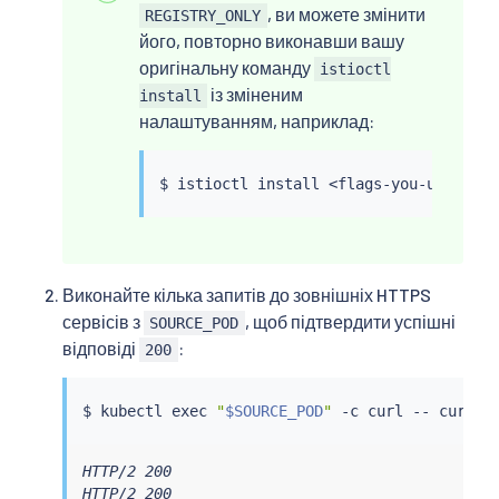
, ви можете змінити
REGISTRY_ONLY
його, повторно виконавши вашу
оригінальну команду
istioctl
із зміненим
install
налаштуванням, наприклад:
$ 
istioctl
install
<
flags-you-used-to-
Виконайте кілька запитів до зовнішніх HTTPS
сервісів з
, щоб підтвердити успішні
SOURCE_POD
відповіді
:
200
$ 
kubectl
exec
"
$SOURCE_POD
"
 -c 
curl
 -- 
curl
 -
HTTP/2 200

HTTP/2 200