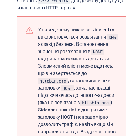
Створіть
для дозволу доступу до
ServiceEntry
зовнішнього HTTP сервісу.
У наведеному нижче service entry
використовується розвʼязання
DNS
як захід безпеки. Встановлення
значення розвʼязання в
NONE
відкриває можливість для атаки.
Зловмисний клієнт може вдатись,
що він звертається до
, встановивши це в
httpbin.org
заголовку
, хоча насправді
HOST
підключаючись до іншої IP-адреси
(яка не пов’язана з
).
httpbin.org
Sidecar проксі Istio довірятиме
заголовку HOST і неправомірно
дозволить трафік, навіть якщо він
направляється до IP-адреси іншого