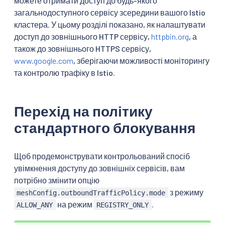
можете отримати доступ до будь-якого
загальнодоступного сервісу зсередини вашого Istio
кластера. У цьому розділі показано, як налаштувати
доступ до зовнішнього HTTP сервісу,
httpbin.org
, а
також до зовнішнього HTTPS сервісу,
www.google.com
, зберігаючи можливості моніторингу
та контролю трафіку в Istio.
Перехід на політику
стандартного блокування
Щоб продемонструвати контрольований спосіб
увімкнення доступу до зовнішніх сервісів, вам
потрібно змінити опцію
з режиму
meshConfig.outboundTrafficPolicy.mode
на режим
.
ALLOW_ANY
REGISTRY_ONLY