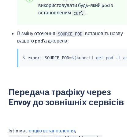
використовувати будь-який pod з
встановленим
.
curl
В зміну оточення
встановіть назву
SOURCE_POD
вашого podʼа джерела:
$ 
export
 SOURCE_POD
=
$(
kubectl
 get pod -l app
=
c
Передача трафіку через
Envoy до зовнішніх сервісів
Istio має
опцію встановлення
,