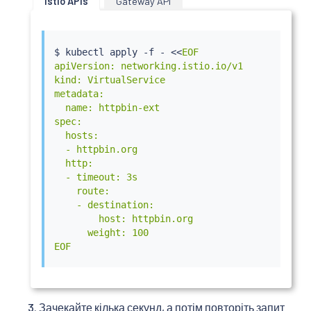
Istio APIs
Gateway API
$ 
kubectl
 apply -f - 
<<
EOF

apiVersion: networking.istio.io/v1

kind: VirtualService

metadata:

  name: httpbin-ext

spec:

  hosts:

  - httpbin.org

  http:

  - timeout: 3s

    route:

    - destination:

        host: httpbin.org

      weight: 100

EOF
Зачекайте кілька секунд, а потім повторіть запит