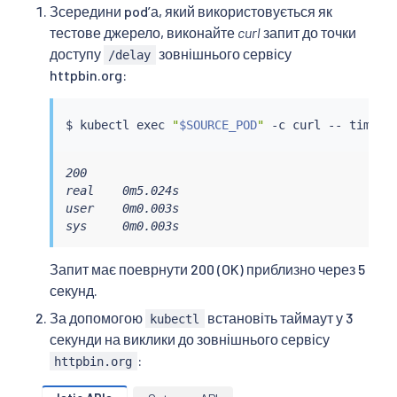
Зсередини podʼа, який використовується як
тестове джерело, виконайте
curl
запит до точки
доступу
зовнішнього сервісу
/delay
httpbin.org:
$ 
kubectl
exec
"
$SOURCE_POD
"
 -c 
curl
 -- 
time
c
200

real    0m5.024s

user    0m0.003s

sys     0m0.003s
Запит має поеврнути 200 (OK) приблизно через 5
секунд.
За допомогою
встановіть таймаут у 3
kubectl
секунди на виклики до зовнішнього сервісу
:
httpbin.org