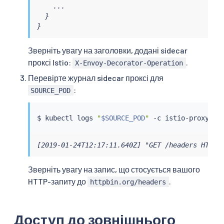
    ...

  }

}
Зверніть увагу на заголовки, додані sidecar
проксі Istio:
.
X-Envoy-Decorator-Operation
Перевірте журнал sidecar проксі для
:
SOURCE_POD
$ 
kubectl
 logs 
"
$SOURCE_POD
"
 -c istio-proxy 
|
[2019-01-24T12:17:11.640Z] "GET /headers HTTP/
Зверніть увагу на запис, що стосується вашого
HTTP-запиту до
.
httpbin.org/headers
Доступ до зовнішнього