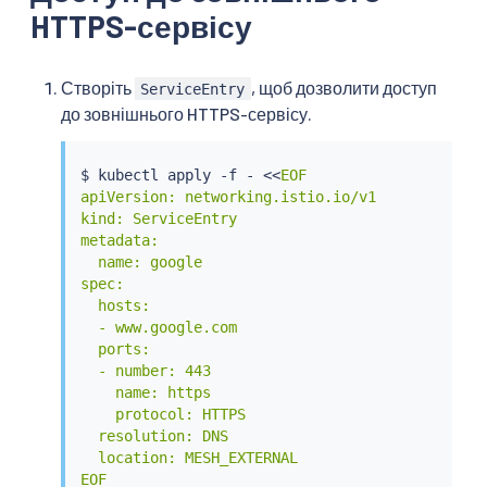
HTTPS-сервісу
Створіть
, щоб дозволити доступ
ServiceEntry
до зовнішнього HTTPS-сервісу.
$ 
kubectl
 apply -f - 
<<
EOF

apiVersion: networking.istio.io/v1

kind: ServiceEntry

metadata:

  name: google

spec:

  hosts:

  - www.google.com

  ports:

  - number: 443

    name: https

    protocol: HTTPS

  resolution: DNS

  location: MESH_EXTERNAL

EOF