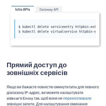
Istio APIs
Gateway API
$ 
kubectl
 delete serviceentry httpbin-ext googl
$ 
kubectl
 delete virtualservice httpbin-ext --
Прямий доступ до
зовнішніх сервісів
Якщо ви бажаєте повністю оминути Istio для певного
діапазону IP-адрес, ви можете налаштувати
sidecarʼи Envoy так, щоб вони не
перехоплювали
зовнішні запити. Для налаштування оминання