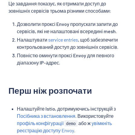
Це завдання показує, як отримати доступ до
зовнішніх сервісів трьома різними способами:
Дозволити проксі Envoy пропускати запити до
сервісів, які не налаштовані всередині mesh.
Налаштувати
service entries
, щоб забезпечити
контрольований доступ до зовнішніх сервісів.
Повністю оминути проксі Envoy для певного
діапазону IP-адрес.
Перш ніж розпочати
Налаштуйте Istio, дотримуючись інструкцій з
Посібника з встановлення
. Використовуйте
профіль конфігурації
або ж
увімкніть
demo
реєстрацію доступу Envoy
.