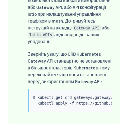
дозволяють вам вибрати використання
або Gateway API, або API конфігурації
Istio при налаштуванні управління
трафіком в mesh. Дотримуйтесь
інструкцій на вкладці
або
Gateway API
, відповідно до ваших
Istio APIs
уподобань.
Зверніть увагу, що CRD Kubernetes
Gateway API стандартно не встановлені
в більшості кластерів Kubernetes, тому
переконайтеся, що вони встановлені
перед використанням Gateway API:
$ 
kubectl
 get crd gateways.gateway.networ
kubectl