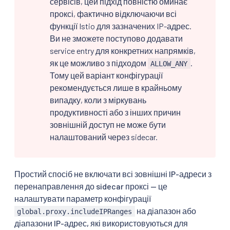
сервісів, цей підхід повністю оминає
проксі, фактично відключаючи всі
функції Istio для зазначених IP-адрес.
Ви не зможете поступово додавати
service entry для конкретних напрямків,
як це можливо з підходом
.
ALLOW_ANY
Тому цей варіант конфігурації
рекомендується лише в крайньому
випадку, коли з міркувань
продуктивності або з інших причин
зовнішній доступ не може бути
налаштований через sidecar.
Простий спосіб не включати всі зовнішні IP-адреси з
перенаправлення до sidecar проксі — це
налаштувати параметр конфігурації
на діапазон або
global.proxy.includeIPRanges
діапазони IP-адрес, які використовуються для