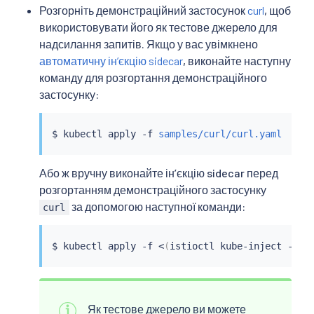
Розгорніть демонстраційний застосунок
curl
, щоб
використовувати його як тестове джерело для
надсилання запитів. Якщо у вас увімкнено
автоматичну інʼєкцію sidecar
, виконайте наступну
команду для розгортання демонстраційного
застосунку:
$ 
kubectl
 apply -f 
samples/curl/curl.yaml
Або ж вручну виконайте інʼєкцію sidecar перед
розгортанням демонстраційного застосунку
за допомогою наступної команди:
curl
$ 
kubectl
 apply -f 
<
(
istioctl kube-inject -f 
s
Як тестове джерело ви можете