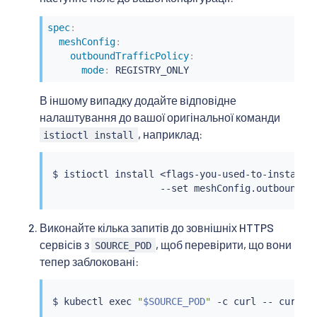
spec
:
meshConfig
:
outboundTrafficPolicy
:
mode
:
 REGISTRY_ONLY
В іншому випадку додайте відповідне
налаштування до вашої оригінальної команди
, наприклад:
istioctl install
$ 
istioctl
install
<
flags-you-used-to-install-
                   --set meshConfig.outboundTr
Виконайте кілька запитів до зовнішніх HTTPS
сервісів з
, щоб перевірити, що вони
SOURCE_POD
тепер заблоковані:
$ 
kubectl
exec
"
$SOURCE_POD
"
 -c 
curl
 -- 
curl
 -