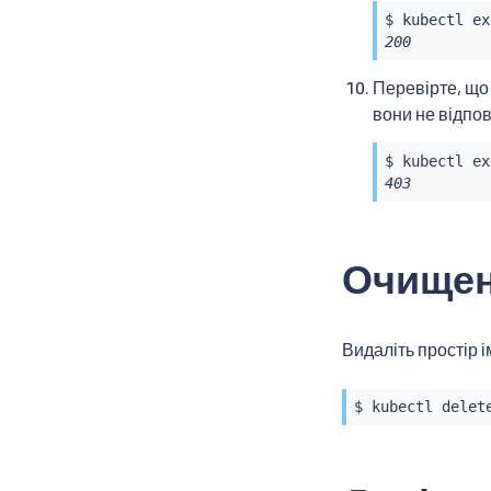
$ 
kubectl
ex
200
Перевірте, що
вони не відпо
$ 
kubectl
ex
403
Очище
Видаліть простір 
$ 
kubectl