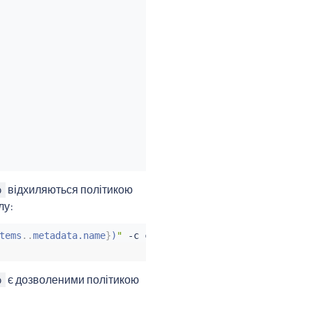
відхиляються політикою
p
лу:
tems
..
metadata.name
}
)
"
 -c 
curl
 -n foo -- 
curl
"http://ht
є дозволеними політикою
p