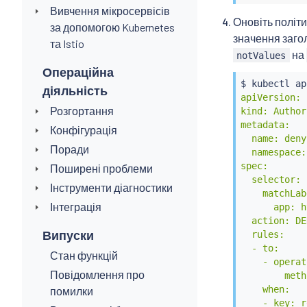
Вивчення мікросервісів
Оновіть політи
за допомогою Kubernetes
значення заго
та Istio
на
notValues
Операційна
$ 
kubectl
 ap
діяльність
apiVersion: 
Розгортання
kind: Author
metadata:

Конфігурація
  name: deny
Поради
  namespace:
spec:

Поширені проблеми
  selector:

Інструменти діагностики
    matchLab
Інтеграція
      app: h
  action: DEN
Випуски
  rules:

  - to:

Стан функцій
    - operat
Повідомлення про
        meth
    when:

помилки
    - key: r