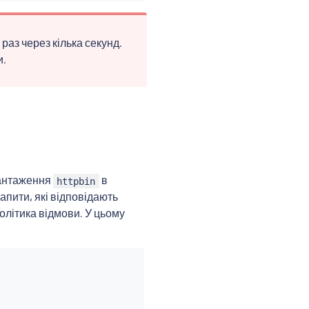
раз через кілька секунд.
и.
антаження
в
httpbin
запити, які відповідають
політика відмови. У цьому