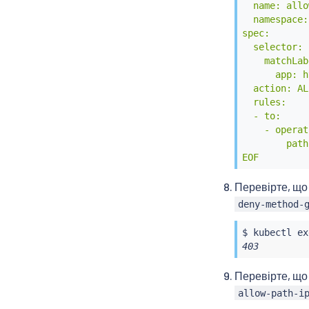
  name: allo
  namespace:
spec:

  selector:

    matchLab
      app: h
  action: AL
  rules:

  - to:

    - operat
        path
EOF
Перевірте, що
deny-method-
$ 
kubectl
ex
403
Перевірте, що
allow-path-i