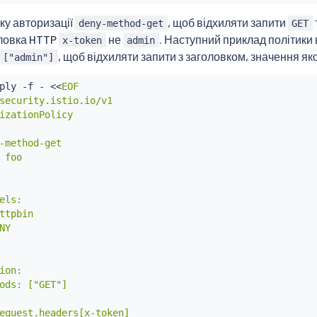
ку авторизації
, щоб відхиляти запити
deny-method-get
GET
ловка HTTP
не
. Наступний приклад політики
x-token
admin
, щоб відхиляти запити з заголовком, значення як
["admin"]
ply -f - 
<<
EOF

security.istio.io/v1

izationPolicy

-method-get

 foo

els:

ttpbin

Y

ion:

ods: ["GET"]

equest.headers[x-token]
