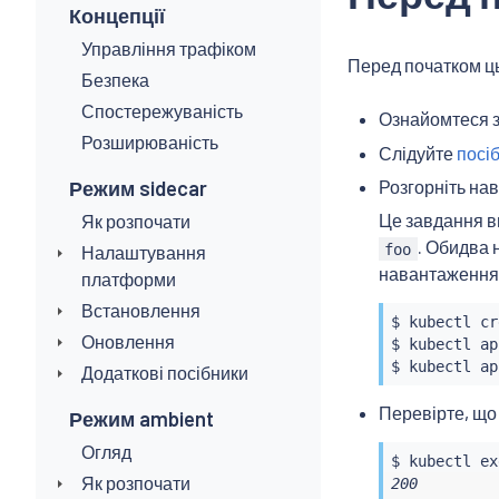
Концепції
Управління трафіком
Перед початком ць
Безпека
Спостережуваність
Ознайомтеся 
Розширюваність
Слідуйте
посіб
Режим sidecar
Розгорніть на
Це завдання в
Як розпочати
. Обидва 
foo
Налаштування
навантаження 
платформи
Встановлення
$ 
kubectl
 cr
Оновлення
$ 
kubectl
 ap
$ 
kubectl
 ap
Додаткові посібники
Перевірте, щ
Режим ambient
Огляд
$ 
kubectl
ex
Як розпочати
200