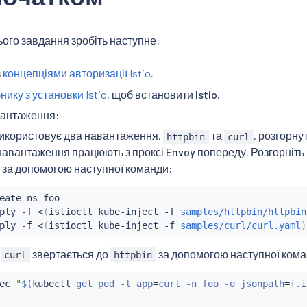
ого завдання зробіть наступне:
з
концепціями авторизації Istio
.
нику з установки Istio
, щоб встановити Istio.
вантаження:
икористовує два навантаження,
та
, розгорну
httpbin
curl
навантаження працюють з проксі Envoy попереду. Розгорніть 
за допомогою наступної команди:
eate ns foo

ply -f 
<
(
istioctl kube-inject -f 
samples/httpbin/httpbin
ply -f 
<
(
istioctl kube-inject -f 
samples/curl/curl.yaml
)
о
звертається до
за допомогою наступної кома
curl
httpbin
ec
"
$(
kubectl
 get pod -l app
=
curl -n foo -o jsonpath
=
{
.i