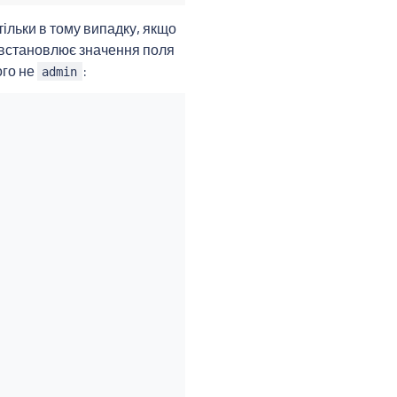
тільки в тому випадку, якщо
 встановлює значення поля
ого не
:
admin