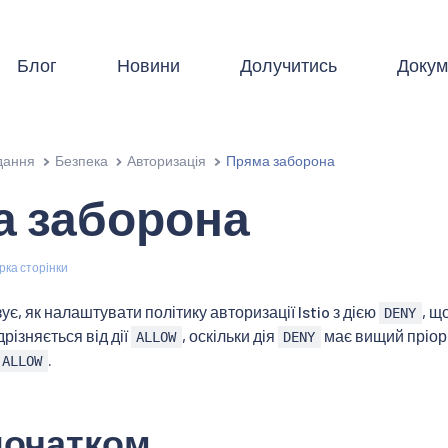
Блог
Новини
Долучитись
Докум
дання
Безпека
Авторизація
Пряма заборона
а заборона
рка сторінки
є, як налаштувати політику авторизації Istio з дією
, щ
DENY
дрізняється від дії
, оскільки дія
має вищий пріори
ALLOW
DENY
.
ALLOW
початком