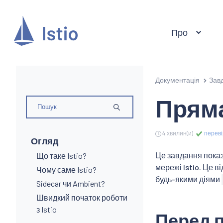
Про
Документація
Зав
Прям
4 хвилин(и)
переві
Огляд
Це завдання показу
Що таке Istio?
мережі Istio. Це ві
Чому саме Istio?
будь-якими діями
Sidecar чи Ambient?
Швидкий початок роботи
з Istio
Перед 