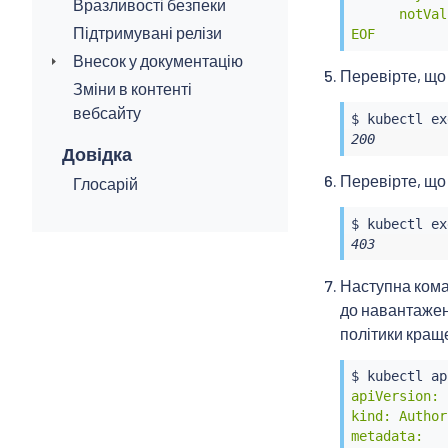
Вразливості безпеки
      notVal
Підтримувані релізи
EOF
Внесок у документацію
Перевірте, що
Зміни в контенті
вебсайту
$ 
kubectl
ex
200
Довідка
Перевірте, що
Глосарій
$ 
kubectl
ex
403
Наступна кома
до навантаже
політики краще
$ 
kubectl
 ap
apiVersion: 
kind: Author
metadata:
