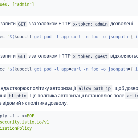
ues: ["admin"]

 запити
з заголовком HTTP
дозволені:
GET
x-token: admin
ec
"
$(
kubectl
 get pod -l app
=
curl -n foo -o jsonpath
=
{
.i
 запити
з заголовком HTTP
відхиляютьс
GET
x-token: guest
ec
"
$(
kubectl
 get pod -l app
=
curl -n foo -o jsonpath
=
{
.i
нда створює політику авторизації
, щоб дозв
allow-path-ip
ння
. Ця політика авторизації встановлює поле
httpbin
acti
 відомий як політика дозволу.
ply -f - 
<<
EOF

security.istio.io/v1

izationPolicy
