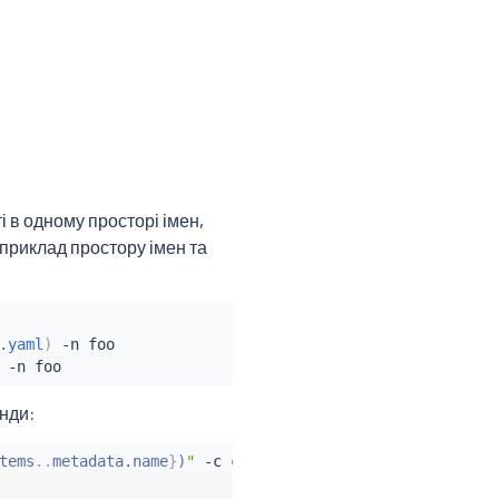
ті в одному просторі імен,
приклад простору імен та
.yaml
)
 -n foo

нди:
tems
..
metadata.name
}
)
"
 -c 
curl
 -n foo -- 
curl
 http://htt