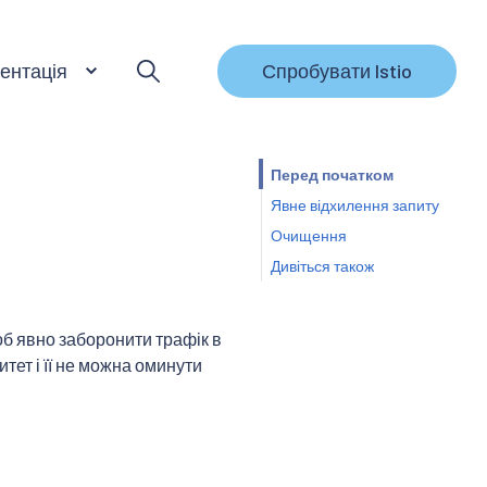
ентація
Спробувати Istio
Перед початком
Явне відхилення запиту
Очищення
Дивіться також
об явно заборонити трафік в
тет і її не можна оминути