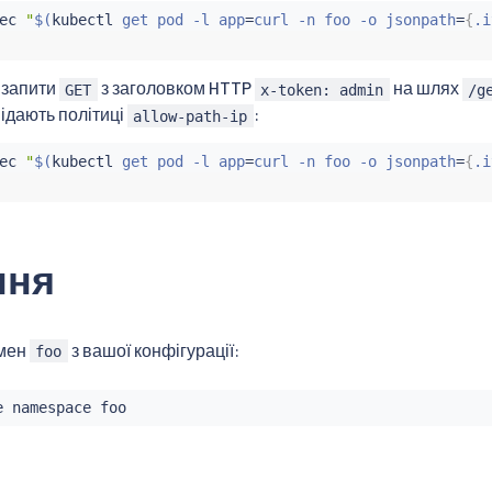
ec
"
$(
kubectl
 get pod -l app
=
curl -n foo -o jsonpath
=
{
.i
 запити
з заголовком HTTP
на шлях
GET
x-token: admin
/g
відають політиці
:
allow-path-ip
ec
"
$(
kubectl
 get pod -l app
=
curl -n foo -o jsonpath
=
{
.i
ння
імен
з вашої конфігурації:
foo