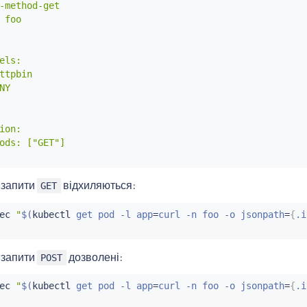
-method-get

 foo

els:

ttpbin

Y

ion:

ods: ["GET"]

 запити
відхиляються:
GET
ec
"
$(
kubectl
 get pod -l app
=
curl -n foo -o jsonpath
=
{
.i
 запити
дозволені:
POST
ec
"
$(
kubectl
 get pod -l app
=
curl -n foo -o jsonpath
=
{
.i