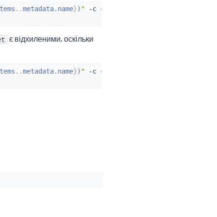
tems
..
metadata.name
}
)
"
 -c 
curl
 -n foo -- 
curl
"http://ht
є відхиленими, оскільки
et
tems
..
metadata.name
}
)
"
 -c 
curl
 -n foo -- 
curl
"http://ht