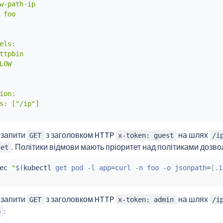
w-path-ip

 foo

els:

ttpbin

LOW

ion:

s: ["/ip"]

 запити
з заголовком HTTP
на шлях
GET
x-token: guest
/i
. Політики відмови мають пріоритет над політиками дозво
get
ec
"
$(
kubectl
 get pod -l app
=
curl -n foo -o jsonpath
=
{
.i
 запити
з заголовком HTTP
на шлях
GET
x-token: admin
/i
:
p