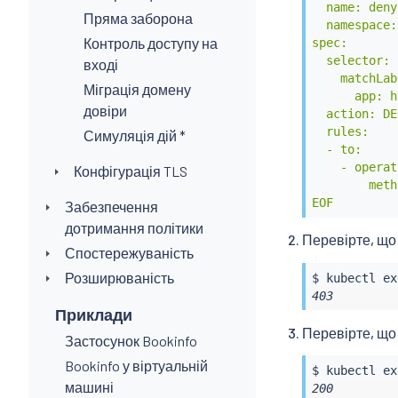
  name: deny
Пряма заборона
  namespace:
Контроль доступу на
spec:

  selector:

вході
    matchLab
Міграція домену
      app: h
довіри
  action: DEN
  rules:

Симуляція дій *
  - to:

    - operat
Конфігурація TLS
        meth
EOF
Забезпечення
дотримання політики
Перевірте, що
Спостережуваність
Розширюваність
$ 
kubectl
ex
403
Приклади
Перевірте, що
Застосунок Bookinfo
Bookinfo у віртуальній
$ 
kubectl
ex
машині
200