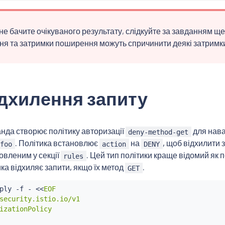
не бачите очікуваного результату, слідкуйте за завданням ще 
я та затримки поширення можуть спричинити деякі затримк
ідхилення запиту
нда створює політику авторизації
для нав
deny-method-get
. Політика встановлює
на
, щоб відхилити 
foo
action
DENY
овленим у секції
. Цей тип політики краще відомий як 
rules
ка відхиляє запити, якщо їх метод
.
GET
ply -f - 
<<
EOF

security.istio.io/v1

izationPolicy
