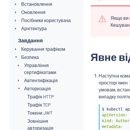
Встановлення
Оновлення
Якщо ви 
Посібники користувача
Кешуванн
Архітектура
Завдання
Керування трафіком
Явне в
Безпека
Управління
сертифікатами
Наступна кома
Автентифікація
просторі імен
Авторизація
умовам, встан
Трафік HTTP
випадку політи
Трафік TCP
$ 
kubectl
 ap
Токени JWT
apiVersion: 
Зовнішня
kind: Author
metadata:

авторизація