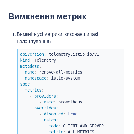
Вимкнення метрик
Вимкніть усі метрики, виконавши такі
налаштування:
apiVersion
:
kind
:
metadata
:
name
:
 remove
-
all
-
metrics

namespace
:
 istio
-
spec
:
metrics
:
-
providers
:
-
name
:
 prometheus

overrides
:
-
disabled
:
true
match
:
mode
:
 CLIENT_AND_SERVER

metric
:
 ALL_METRICS