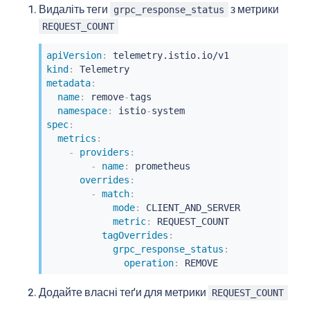
Видаліть теги
з метрики
grpc_response_status
REQUEST_COUNT
apiVersion
:
kind
:
metadata
:
name
:
 remove
-
tags

namespace
:
 istio
-
spec
:
metrics
:
-
providers
:
-
name
:
 prometheus

overrides
:
-
match
:
mode
:
 CLIENT_AND_SERVER

metric
:
 REQUEST_COUNT

tagOverrides
:
grpc_response_status
:
operation
:
 REMOVE
Додайте власні теґи для метрики
REQUEST_COUNT