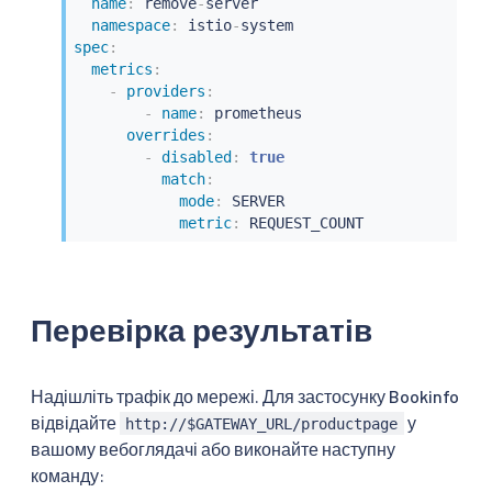
name
:
 remove
-
server

namespace
:
 istio
-
spec
:
metrics
:
-
providers
:
-
name
:
 prometheus

overrides
:
-
disabled
:
true
match
:
mode
:
 SERVER

metric
:
 REQUEST_COUNT
Перевірка результатів
Надішліть трафік до мережі. Для застосунку Bookinfo
відвідайте
у
http://$GATEWAY_URL/productpage
вашому вебоглядачі або виконайте наступну
команду: