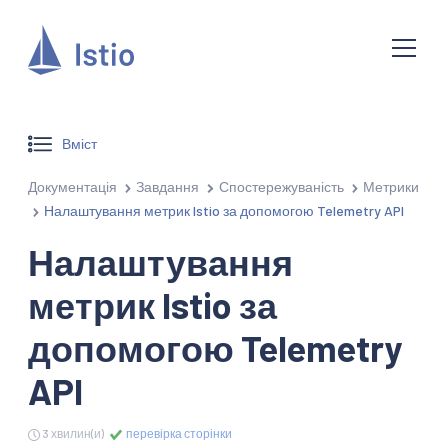
Вміст
Документація
Завдання
Спостережуваність
Метрики
Налаштування метрик Istio за допомогою Telemetry API
Налаштування
метрик Istio за
допомогою Telemetry
API
3 хвилин(и)
перевірка сторінки