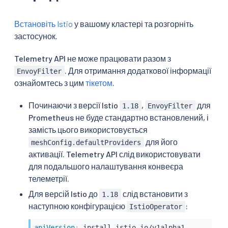
Встановіть Istio
у вашому кластері та розгорніть
застосунок.
Telemetry API не може працювати разом з
. Для отримання додаткової інформації
EnvoyFilter
ознайомтесь з цим
тікетом
.
Починаючи з версії Istio
,
для
1.18
EnvoyFilter
Prometheus не буде стандартно встановлений, і
замість цього використовується
для його
meshConfig.defaultProviders
активації. Telemetry API слід використовувати
для подальшого налаштування конвеєра
телеметрії.
Для версій Istio до
слід встановити з
1.18
наступною конфігурацією
:
IstioOperator
apiVersion
: