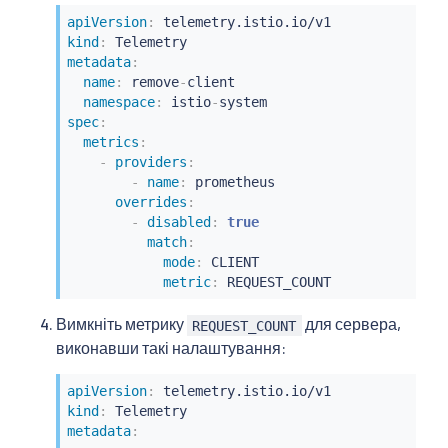
apiVersion
:
kind
:
metadata
:
name
:
 remove
-
client

namespace
:
 istio
-
spec
:
metrics
:
-
providers
:
-
name
:
 prometheus

overrides
:
-
disabled
:
true
match
:
mode
:
 CLIENT

metric
:
 REQUEST_COUNT
Вимкніть метрику
для сервера,
REQUEST_COUNT
виконавши такі налаштування:
apiVersion
:
kind
:
metadata
: