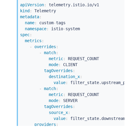
apiVersion
:
kind
:
metadata
:
name
:
 custom
-
tags

namespace
:
 istio
-
spec
:
metrics
:
-
overrides
:
-
match
:
metric
:
 REQUEST_COUNT

mode
:
 CLIENT

tagOverrides
:
destination_x
:
value
:
 filter_state.upstream_peer.
-
match
:
metric
:
 REQUEST_COUNT

mode
:
 SERVER

tagOverrides
:
source_x
:
value
:
 filter_state.downstream_pee
providers
:
-
name
:
 prometheus