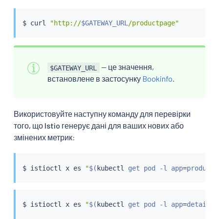
$ 
curl
"http://
$GATEWAY_URL
/productpage"
— це значення,
$GATEWAY_URL
встановлене в застосунку
Bookinfo
.
Використовуйте наступну команду для перевірки
того, що Istio генерує дані для ваших нових або
змінених метрик:
$ 
istioctl
 x es 
"
$(
kubectl
 get pod -l app
=
productp
$ 
istioctl
 x es 
"
$(
kubectl
 get pod -l app
=
details 