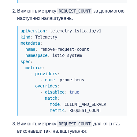
Вимкніть метрику
за допомогою
REQUEST_COUNT
наступних налаштувань:
apiVersion
:
kind
:
metadata
:
name
:
 remove
-
request
-
count

namespace
:
 istio
-
spec
:
metrics
:
-
providers
:
-
name
:
 prometheus

overrides
:
-
disabled
:
true
match
:
mode
:
 CLIENT_AND_SERVER

metric
:
 REQUEST_COUNT
Вимкніть метрику
для клієнта,
REQUEST_COUNT
виконавши такі налаштування: