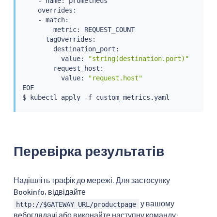
    - name: prometheus

    overrides:

    - match:

        metric: REQUEST_COUNT

      tagOverrides:

        destination_port:

          value: 
"string(destination.port)"
        request_host:

          value: 
"request.host"
EOF

$ 
kubectl
Перевірка результатів
Надішліть трафік до мережі. Для застосунку
Bookinfo, відвідайте
у вашому
http://$GATEWAY_URL/productpage
вебоглядачі або виконайте наступну команду: