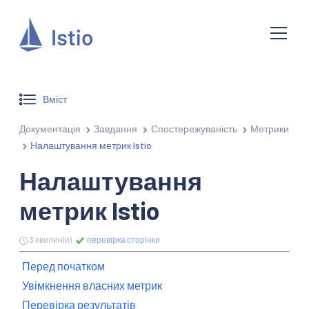
Вміст
Документація
Завдання
Спостережуваність
Метрики
Налаштування метрик Istio
Налаштування
метрик Istio
3 хвилин(и)
перевірка сторінки
Перед початком
Увімкнення власних метрик
Перевірка результатів