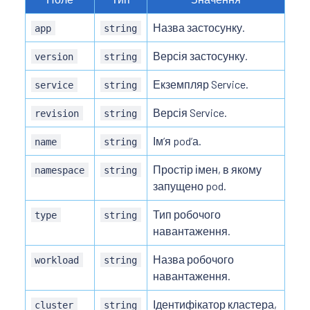
Назва застосунку.
app
string
Версія застосунку.
version
string
Екземпляр Service.
service
string
Версія Service.
revision
string
Імʼя podʼа.
name
string
Простір імен, в якому
namespace
string
запущено pod.
Тип робочого
type
string
навантаження.
Назва робочого
workload
string
навантаження.
Ідентифікатор кластера,
cluster
string