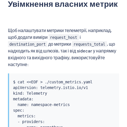
Увімкнення власних метрик
Щоб налаштувати метрики телеметрії, наприклад,
щоб додати виміри
і
request_host
до метрики
, що
destination_port
requests_total
надходить як від шлюзів, так і від sidecar у напрямку
вхідного та вихідного трафіку, використовуйте
наступне:
$ 
cat
<<
EOF 
>
 ./custom_metrics.yaml

apiVersion: telemetry.istio.io/v1

kind: Telemetry

metadata:

  name: namespace-metrics

spec:

  metrics:

  - providers:
