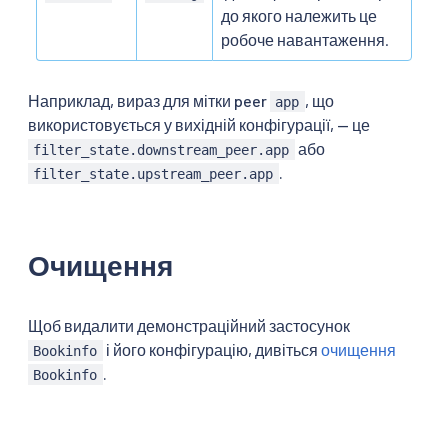
до якого належить це
робоче навантаження.
Наприклад, вираз для мітки peer
, що
app
використовується у вихідній конфігурації, — це
або
filter_state.downstream_peer.app
.
filter_state.upstream_peer.app
Очищення
Щоб видалити демонстраційний застосунок
і його конфігурацію, дивіться
очищення
Bookinfo
.
Bookinfo