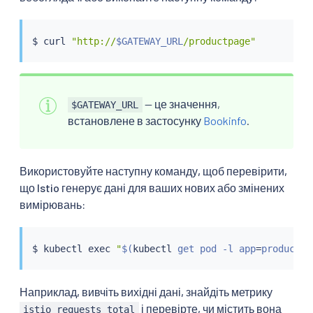
$ 
curl
"http://
$GATEWAY_URL
/productpage"
— це значення,
$GATEWAY_URL
встановлене в застосунку
Bookinfo
.
Використовуйте наступну команду, щоб перевірити,
що Istio генерує дані для ваших нових або змінених
вимірювань:
$ 
kubectl
exec
"
$(
kubectl
 get pod -l app
=
productpa
Наприклад, вивчіть вихідні дані, знайдіть метрику
і перевірте, чи містить вона
istio_requests_total