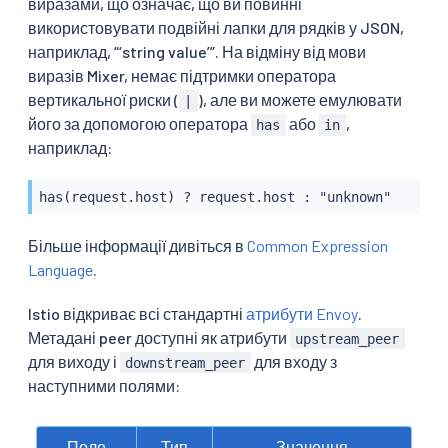
виразами, що означає, що ви повинні
використовувати подвійні лапки для рядків у JSON,
наприклад, “‘string value’”. На відміну від мови
виразів Mixer, немає підтримки оператора
вертикальної риски (
), але ви можете емулювати
|
його за допомогою оператора
або
,
has
in
наприклад:
has(request.host) ? request.host : "unknown"
Більше інформації дивіться в
Common Expression
Language
.
Istio відкриває всі стандартні
атрибути Envoy
.
Метадані peer доступні як атрибути
upstream_peer
для виходу і
для входу з
downstream_peer
наступними полями:
Поле
Тип
Значення