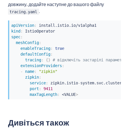
довжину, додайте наступне до вашого файлу
.
tracing.yaml
apiVersion
:
kind
:
spec
:
meshConfig
:
enableTracing
:
true
defaultConfig
:
tracing
:
{
}
# відключіть застарілі параметри 
extensionProviders
:
-
name
:
"zipkin"
zipkin
:
service
:
 zipkin.istio
-
system.svc.cluster.loc
port
:
9411
maxTagLength
:
 <VALUE
>
Дивіться також