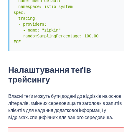
  name: mesh-default

  namespace: istio-system

spec:

  tracing:

  - providers:

    - name: "zipkin"

    randomSamplingPercentage: 100.00

EOF
Налаштування теґів
трейсингу
Власні теґи можуть бути додані до відрізків на основі
літералів, змінних середовища та заголовків запитів
клієнтів для надання додаткової інформації у
відрізках, специфічних для вашого середовища.