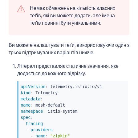
Немає обмежень на кількість власних
теґів, які ви можете додати, але імена
теґів повинні бути унікальними.
Ви можете налаштувати теґи, використовуючи один з
трьох підтримуваних варіантів нижче.
Літерал представляє статичне значення, яке
додається до кожного відрізку.
apiVersion
:
kind
:
metadata
:
name
:
 mesh
-
namespace
:
 istio
-
spec
:
tracing
:
-
providers
:
-
name
:
"zipkin"