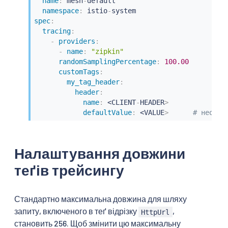
name
:
 mesh
-
default

namespace
:
 istio
-
spec
:
tracing
:
-
providers
:
-
name
:
"zipkin"
randomSamplingPercentage
:
100.00
customTags
:
my_tag_header
:
header
:
name
:
 <CLIENT
-
HEADER
>
defaultValue
:
 <VALUE
>
# необов
Налаштування довжини
теґів трейсингу
Стандартно максимальна довжина для шляху
запиту, включеного в теґ відрізку
,
HttpUrl
становить 256. Щоб змінити цю максимальну