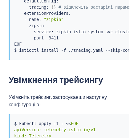
    defaultConfig:

      tracing: 
{
}
# відключіть застарілі параметри
    extensionProviders:

    - name: 
"zipkin"
      zipkin:

        service: zipkin.istio-system.svc.cluster.lo
        port: 9411

EOF

$ 
istioctl
install
Увімкнення трейсингу
Увімкніть трейсинг, застосувавши наступну
конфігурацію:
$ 
kubectl
 apply -f - 
<<
EOF

apiVersion: telemetry.istio.io/v1

kind: Telemetry
