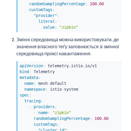
randomSamplingPercentage
:
100.00
customTags
:
"provider"
:
literal
:
value
:
"zipkin"
Змінні середовища можна використовувати, де
значення власного теґу заповнюється зі змінної
середовища проксі навантаження.
apiVersion
:
kind
:
metadata
:
name
:
 mesh
-
default

namespace
:
 istio
-
spec
:
tracing
:
-
providers
:
-
name
:
"zipkin"
randomSamplingPercentage
:
100.00
customTags
:
"cluster_id"
: