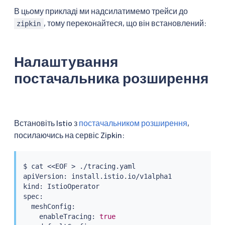
В цьому прикладі ми надсилатимемо трейси до
, тому переконайтеся, що він встановлений:
zipkin
Налаштування
постачальника розширення
Встановіть Istio з
постачальником розширення
,
посилаючись на сервіс Zipkin:
$ 
cat
<<
EOF 
>
 ./tracing.yaml

apiVersion: install.istio.io/v1alpha1

kind: IstioOperator

spec:

  meshConfig:

    enableTracing: 
true