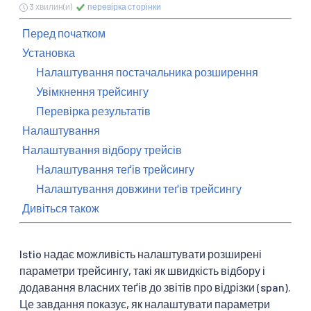
3 хвилин(и)
перевірка сторінки
Перед початком
Установка
Налаштування постачальника розширення
Увімкнення трейсингу
Перевірка результатів
Налаштування
Налаштування відбору трейсів
Налаштування теґів трейсингу
Налаштування довжини теґів трейсингу
Дивіться також
Istio надає можливість налаштувати розширені
параметри трейсингу, такі як швидкість відбору і
додавання власних теґів до звітів про відрізки (span).
Це завдання показує, як налаштувати параметри