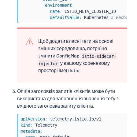
environment
:
name
:
 ISTIO_META_CLUSTER_ID

defaultValue
:
 Kubernetes 
# необов'я
Щоб додати власні теґи на основі
змінних середовища, потрібно
змінити ConfigMap
istio-sidecar-
у вашому кореневому
injector
просторі імен Istio.
Опція заголовків запитів клієнтів може бути
використана для заповнення значення теґу з
вхідного заголовка запиту клієнта.
apiVersion
:
kind
:
metadata
: