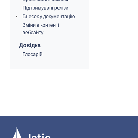
Підтримувані релізи
Внесок у документацію
Зміни в контенті
вебсайту
Довідка
Глосарій