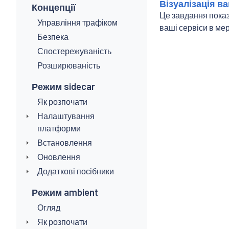
Візуалізація в
Концепції
Це завдання показу
Управління трафіком
ваші сервіси в мер
Безпека
Спостережуваність
Розширюваність
Режим sidecar
Як розпочати
Налаштування
платформи
Встановлення
Оновлення
Додаткові посібники
Режим ambient
Огляд
Як розпочати