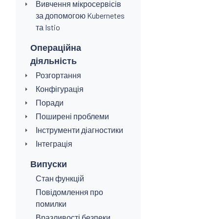
Вивчення мікросервісів
за допомогою Kubernetes
та Istio
Операційна
діяльність
Розгортання
Конфігурація
Поради
Поширені проблеми
Інструменти діагностики
Інтеграція
Випуски
Стан функцій
Повідомлення про
помилки
Вразливості безпеки