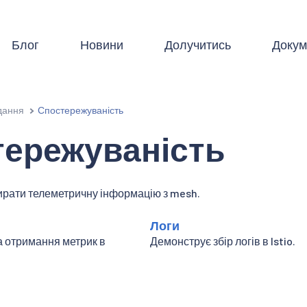
Блог
Новини
Долучитись
Докум
дання
Спостережуваність
тережуваність
ирати телеметричну інформацію з mesh.
Логи
а отримання метрик в
Демонструє збір логів в Istio.