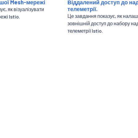
ашої Mesh-мережі
Віддалений доступ до на
телеметрії.
є, як візуалізувати
Це завдання показує, як нала
ежі Istio.
зовнішній доступ до набору на
телеметрії Istio.