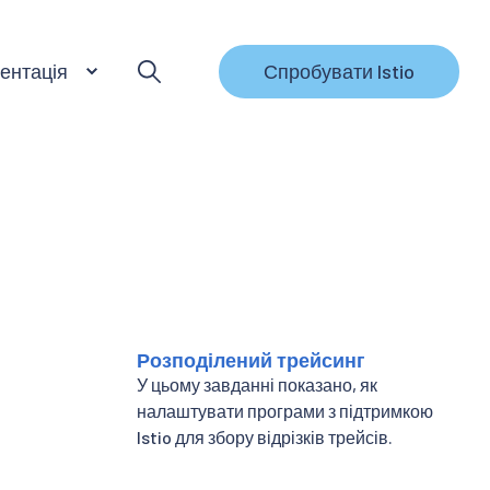
ентація
Спробувати Istio
Розподілений трейсинг
У цьому завданні показано, як
налаштувати програми з підтримкою
Istio для збору відрізків трейсів.