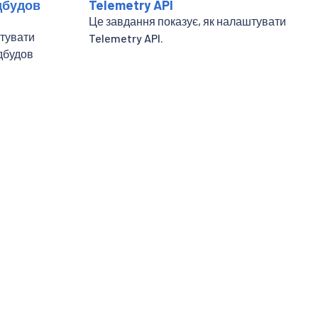
дбудов
Telemetry API
Це завдання показує, як налаштувати
штувати
Telemetry API.
дбудов