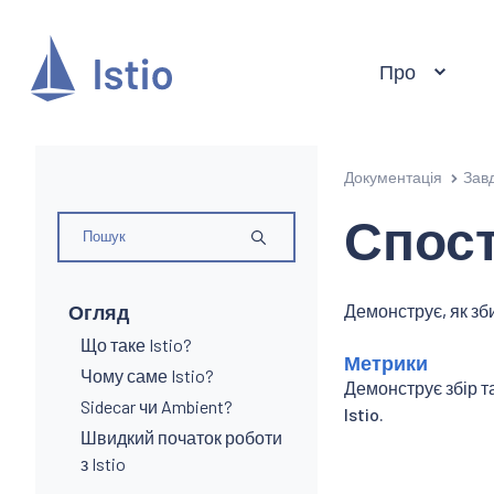
Про
Документація
Зав
Спос
Огляд
Демонструє, як зб
Що таке Istio?
Метрики
Чому саме Istio?
Демонструє збір т
Sidecar чи Ambient?
Istio.
Швидкий початок роботи
з Istio