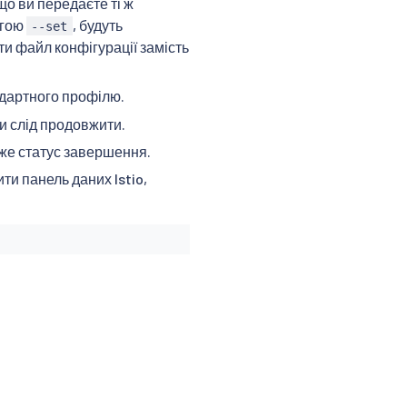
що ви передаєте ті ж
огою
, будуть
--set
и файл конфігурації замість
ндартного профілю.
и слід продовжити.
аже статус завершення.
ти панель даних Istio,