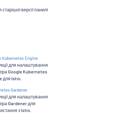
старішої версії панелі
e Kubernetes Engine
укції для налаштування
ера Google Kubernetes
 для Istio.
netes Gardener
укції для налаштування
ера Gardener для
истання з Istio.