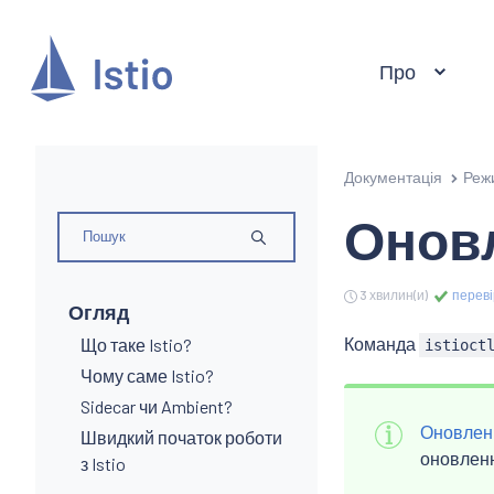
Про
Документація
Реж
Оновл
3 хвилин(и)
переві
Огляд
Команда
Що таке Istio?
istioct
Чому саме Istio?
Sidecar чи Ambient?
Оновленн
Швидкий початок роботи
оновлен
з Istio