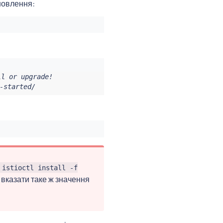
новлення:
l or upgrade!

-started/
istioctl install -f
і вказати таке ж значення