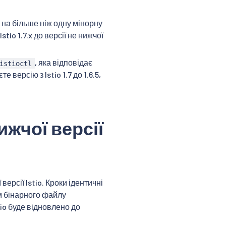
ю на більше ніж одну мінорну
tio 1.7.x до версії не нижчої
, яка відповідає
istioctl
 версію з Istio 1.7 до 1.6.5,
ижчої версії
ерсії Istio. Кроки ідентичні
м бінарного файлу
tio буде відновлено до