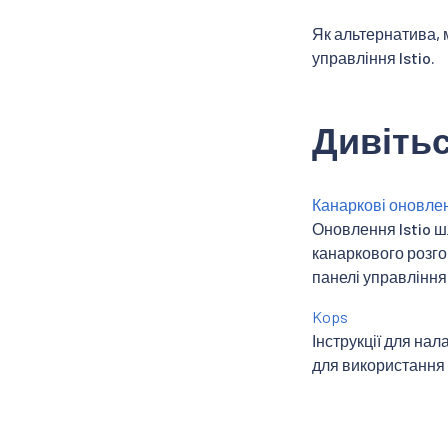
Як альтернатива,
управління Istio.
Дивітьс
Канаркові оновле
Оновлення Istio ш
канаркового розго
панелі управління
Kops
Інструкції для на
для використання з