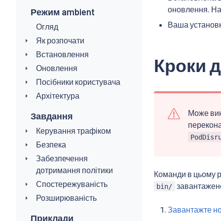
оновлення. Нап
Режим ambient
Ваша установк
Огляд
Як розпочати
Встановлення
Кроки 
Оновлення
Посібники користувача
Архітектура
Може вин
Завдання
перекона
Керування трафіком
PodDisr
Безпека
Забезпечення
дотримання політики
Команди в цьому р
Спостережуваність
завантажено
bin/
Розширюваність
Завантажте нов
Приклади