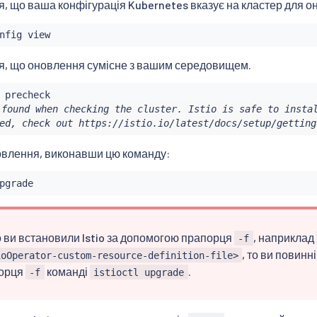
, що ваша конфігурація Kubernetes вказує на кластер для о
, що оновлення сумісне з вашим середовищем.
found when checking the cluster. Istio is safe to instal
ed, check out https://istio.io/latest/docs/setup/getting
овлення, виконавши цю команду:
 ви встановили Istio за допомогою прапорця
, наприклад
-f
, то ви повинн
ioOperator-custom-resource-definition-file>
орця
команді
.
-f
istioctl upgrade