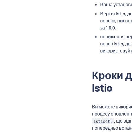
Ваша установк
Версія Istio, 
версію, ніж вс
за 1.6.0.
пониження вер
версії Istio, д
використовуй
Кроки д
Istio
Ви можете викори
процесу оновлення
, що від
istioctl
попередньо встано