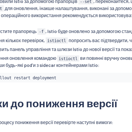
овили Istio за допомогою прапорців
, переконайтеся, 
--set
для оновлення, інакше налаштування, виконані за допом
t
я операційного використання рекомендується використовуват
устите прапорець
, Istio буде оновлено за допомогою ста
-f
ня кількох перевірок,
попросить вас підтвердити, ч
istioctl
ить панель управління та шлюзи Istio до нової версії та пок
ення оновлення командою
ви повинні вручну онови
istioctl
 будь-які podʼи з sidecar контейнерами Istio:
и до пониження версії
оцесу пониження версії перевірте наступні вимоги: