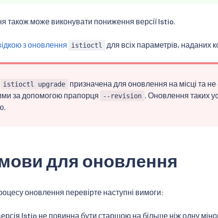
 також може виконувати пониження версії Istio.
відкою з оновлення
для всіх параметрів, наданих
istioctl
а
призначена для оновлення на місці та не 
istioctl upgrade
ими за допомогою прапорця
. Оновлення таких 
--revision
ю.
мови для оновлення
оцесу оновлення перевірте наступні вимоги:
рсія Istio не повинна бути старшою на більше ніж одну міно