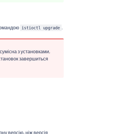
 командою
.
istioctl upgrade
сумісна з установками,
установок завершиться
рну версію, ніж версія