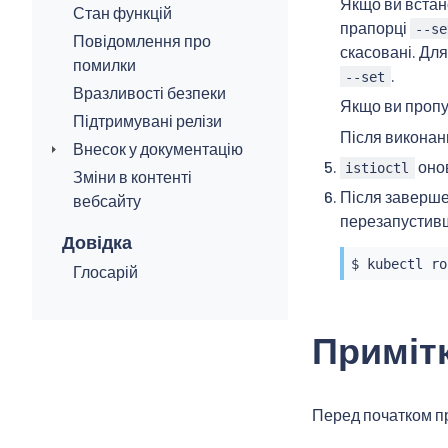
Якщо ви встан
Стан функцій
прапорці
--se
Повідомлення про
скасовані. Дл
помилки
.
--set
Вразливості безпеки
Якщо ви проп
Підтримувані релізи
Після виконан
Внесок у документацію
онов
istioctl
Зміни в контенті
Після заверш
вебсайту
перезапустивши
Довідка
$ 
kubectl
Глосарій
Примітк
Перед початком пр