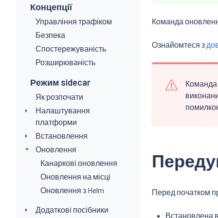
Концепції
Управління трафіком
Команда оновлення
Безпека
Ознайомтеся з
до
Спостережуваність
Розширюваність
Режим sidecar
Команд
виконан
Як розпочати
помилко
Налаштування
платформи
Встановлення
Оновлення
Переду
Канаркові оновлення
Оновлення на місці
Оновлення з Helm
Перед початком пр
Додаткові посібники
Встановлена ве