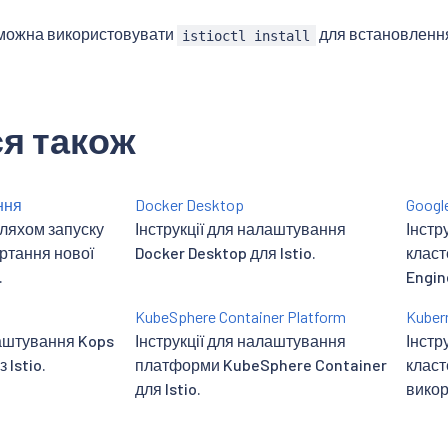
 можна використовувати
для встановлення 
istioctl install
я також
ння
Docker Desktop
Googl
ляхом запуску
Інструкції для налаштування
Інстр
ртання нової
Docker Desktop для Istio.
класт
.
Engine
KubeSphere Container Platform
Kuber
лаштування Kops
Інструкції для налаштування
Інстр
 Istio.
платформи KubeSphere Container
класт
для Istio.
викор