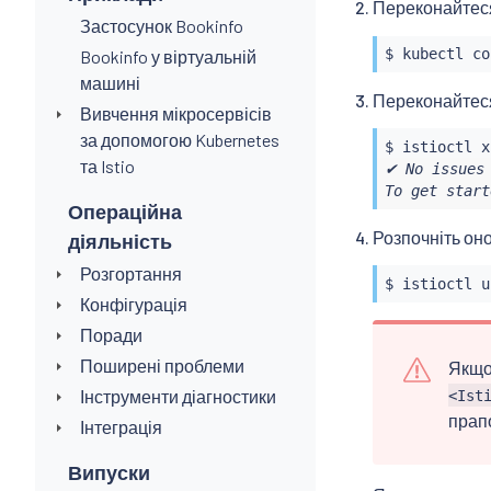
Переконайтеся
Застосунок Bookinfo
$ 
kubectl
Bookinfo у віртуальній
машині
Переконайтеся
Вивчення мікросервісів
за допомогою Kubernetes
$ 
istioctl
та Istio
✔ No issues 
To get start
Операційна
Розпочніть он
діяльність
Розгортання
$ 
istioctl
Конфігурація
Поради
Поширені проблеми
Якщо
Інструменти діагностики
<Ist
прап
Інтеграція
Випуски