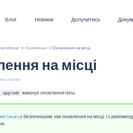
Блог
Новини
Долучитись
Докум
им sidecar
Оновлення
Оновлення на місці
ення на місці
рка сторінки
виконує оновлення Istio.
l upgrade
я Canary
є безпечнішим, ніж оновлення на місці, і є рекоме
ня.