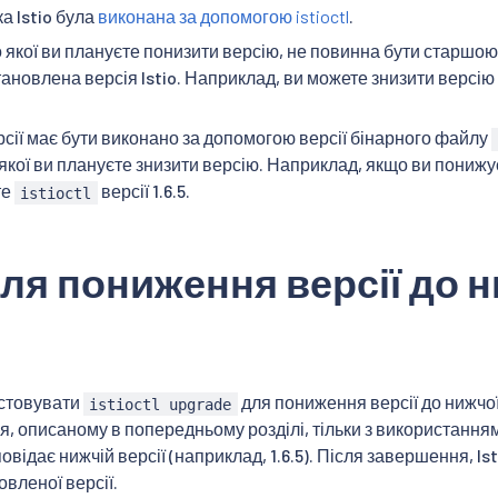
а Istio була
виконана за допомогою istioctl
.
до якої ви плануєте понизити версію, не повинна бути старшо
тановлена версія Istio. Наприклад, ви можете знизити версію Is
сії має бути виконано за допомогою версії бінарного файлу
о якої ви плануєте знизити версію. Наприклад, якщо ви понижуєте
те
версії 1.6.5.
istioctl
ля пониження версії до н
стовувати
для пониження версії до нижчої в
istioctl upgrade
, описаному в попередньому розділі, тільки з використання
повідає нижчій версії (наприклад, 1.6.5). Після завершення, Is
вленої версії.