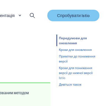
ентація
Спробувати Istio
Передумови для
оновлення
Кроки для оновлення
Примітки до пониження
версії
Кроки для пониження
версії до нижчої версії
Istio
Дивіться також
ндованим методом