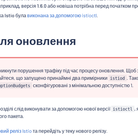
риклад, версія 1.6.0 або новіша потрібна перед початком про
а Istio була
виконана за допомогою istioctl
.
для оновлення
икнути порушення трафіку під час процесу оновлення. Щоб
йтеся, що запущено принаймні два примірники
. Та
istiod
сконфігуровані з мінімальною доступністю 1.
uptionBudgets
озділі слід виконувати за допомогою нової версії
,
istioctl
го пакета.
ий реліз Istio
та перейдіть у теку нового релізу.