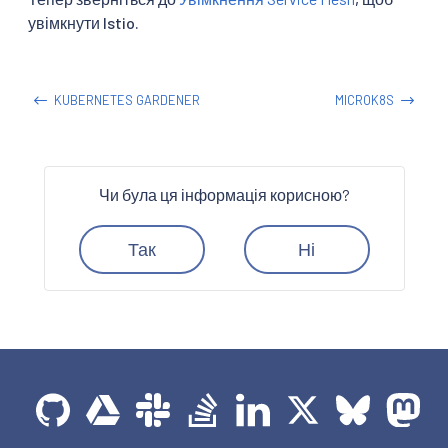
увімкнути Istio.
KUBERNETES GARDENER
MICROK8S
Чи була ця інформація корисною?
Так
Ні