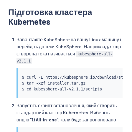
Підготовка кластера
Kubernetes
Завантажте KubeSphere на вашу Linux машину і
перейдіть до теки KubeSphere. Наприклад, якщо
створена тека називається
kubesphere-all-
:
v2.1.1
$ 
curl
 -L https://kubesphere.io/download/stabl
$ 
tar
 -xzf installer.tar.gz

$ 
cd
Запустіть скрипт встановлення, який створить
стандартний кластер Kubernetes. Виберіть
опцію
“1) All-in-one”
, коли буде запропоновано: