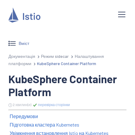
Вміст
Документація
Режим sidecar
Налаштування
платформи
KubeSphere Container Platform
KubeSphere Container
Platform
2 хвилин(и)
перевірка сторінки
Передумови
Підготовка кластера Kubernetes
Увімкнення встановлення Istio на Kubernetes