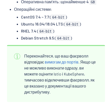
Оперативна пам’ять: щонайменше 4
GB
Операційні системи:
CentOS 7.4 ~ 7.7 (
)
64-bit
Ubuntu 16.04/18.04 LTS (
)
64-bit
RHEL 7.4 (
)
64-bit
Debian Stretch 9.5 (
)
64-bit
Переконайтеся, що ваш фаєрволл
відповідає
вимогам до портів
. Якщо це
не можливо виконати одразу, ви
можете оцінити Istio і KubeSphere,
тимчасово відключивши фаєрволл, як
це вказано у документації вашого
дистрибутиву.