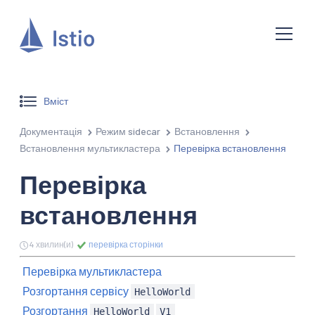
Вміст
Документація
Режим sidecar
Встановлення
Встановлення мультикластера
Перевірка встановлення
Перевірка
встановлення
4 хвилин(и)
перевірка сторінки
Перевірка мультикластера
Розгортання сервісу
HelloWorld
Розгортання
HelloWorld
V1