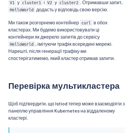
у
і
у
. Отримавши запит,
V1
cluster1
V2
cluster2
додасть у відповідь свою версію.
HelloWorld
Ми також розгорнемо контейнер
в обох
curl
кластерах. Ми будемо використовувати ці
контейнери як джерело запитів до сервісу
, імітуючи трафік всередині мережі.
HelloWorld
Нарешті, після генерації трафіку ми
спостерігатимемо, який кластер отримав запити.
Перевірка мультикластера
Щоб підтвердити, що Istiod тепер може взаємодіяти з
панеллю управління Kubernetes на віддаленому
кластері.