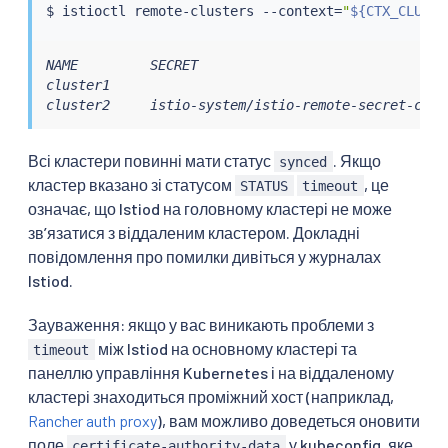
$ 
istioctl
 remote-clusters --context
=
"
${CTX_CLUSTE
NAME         SECRET                               
cluster1                                          
cluster2     istio-system/istio-remote-secret-clus
Всі кластери повинні мати статус
. Якщо
synced
кластер вказано зі статусом
, це
STATUS
timeout
означає, що Istiod на головному кластері не може
звʼязатися з віддаленим кластером. Докладні
повідомлення про помилки дивіться у журналах
Istiod.
Зауваження: якщо у вас виникають проблеми з
між Istiod на основному кластері та
timeout
панеллю управління Kubernetes і на віддаленому
кластері знаходиться проміжний хост (наприклад,
Rancher auth proxy
), вам можливо доведеться оновити
поле
у kubeconfig, яке
certificate-authority-data