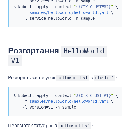
    -l service
=
helloworld -n sample

$ 
kubectl
 apply --context
=
"
${CTX_CLUSTER2}
"
 \

    -f 
samples/helloworld/helloworld.yaml
 \

    -l service
=
Розгортання
HelloWorld
V1
Розгорніть застосунок
в
:
helloworld-v1
cluster1
$ 
kubectl
 apply --context
=
"
${CTX_CLUSTER1}
"
 \

    -f 
samples/helloworld/helloworld.yaml
 \

    -l version
=
Перевірте статус podʼа
:
helloworld-v1