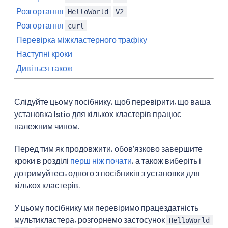
Розгортання
HelloWorld
V2
Розгортання
curl
Перевірка міжкластерного трафіку
Наступні кроки
Дивіться також
Слідуйте цьому посібнику, щоб перевірити, що ваша
установка Istio для кількох кластерів працює
належним чином.
Перед тим як продовжити, обовʼязково завершите
кроки в розділі
перш ніж почати
, а також виберіть і
дотримуйтесь одного з посібників з установки для
кількох кластерів.
У цьому посібнику ми перевіримо працездатність
мультикластера, розгорнемо застосунок
HelloWorld