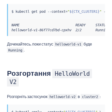
$ 
kubectl
 get pod --context
=
"
${CTX_CLUSTER1}
"
 -n s
NAME                            READY     STATUS   
helloworld-v1-86f77cd7bd-cpxhv  2/2       Running 
Дочекайтесь, поки статус
буде
helloworld-v1
.
Running
Розгортання
HelloWorld
V2
Розгорніть застосунок
в
:
helloworld-v2
cluster2