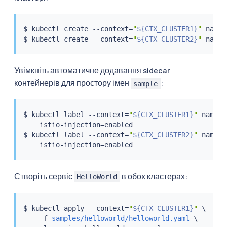
$ 
kubectl
 create --context
=
"
${CTX_CLUSTER1}
"
 names
$ 
kubectl
 create --context
=
"
${CTX_CLUSTER2}
"
Увімкніть автоматичне додавання sidecar
контейнерів для простору імен
:
sample
$ 
kubectl
 label --context
=
"
${CTX_CLUSTER1}
"
 namesp
    istio-injection
=
enabled

$ 
kubectl
 label --context
=
"
${CTX_CLUSTER2}
"
 namesp
    istio-injection
=
Створіть сервіс
в обох кластерах:
HelloWorld
$ 
kubectl
 apply --context
=
"
${CTX_CLUSTER1}
"
 \

    -f 
samples/helloworld/helloworld.yaml
 \
