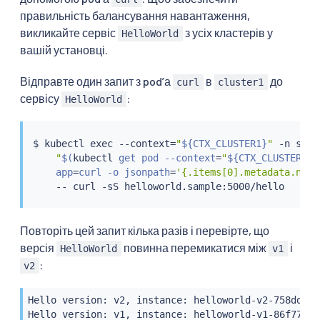
правильність балансування навантаження,
викликайте сервіс
з усіх кластерів у
HelloWorld
вашій установці.
Відправте один запит з podʼа
в
до
curl
cluster1
сервісу
:
HelloWorld
$ 
kubectl
exec
 --context
=
"
${CTX_CLUSTER1}
"
 -n samp
"
$(
kubectl
 get pod --context
=
"
${CTX_CLUSTER1}
"
    app
=
curl -o jsonpath
=
'{.items[0].metadata.name
    -- 
curl
Повторіть цей запит кілька разів і перевірте, що
версія
повинна перемикатися між
і
HelloWorld
v1
:
v2
Hello version: v2, instance: helloworld-v2-758dd5587
Hello version: v1, instance: helloworld-v1-86f77cd7b