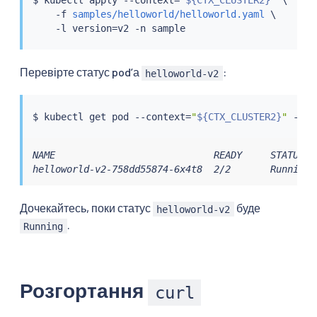
$ 
kubectl
 apply --context
=
"
${CTX_CLUSTER2}
"
 \

    -f 
samples/helloworld/helloworld.yaml
 \

    -l version
=
Перевірте статус podʼа
:
helloworld-v2
$ 
kubectl
 get pod --context
=
"
${CTX_CLUSTER2}
"
 -n s
NAME                            READY     STATUS   
helloworld-v2-758dd55874-6x4t8  2/2       Running 
Дочекайтесь, поки статус
буде
helloworld-v2
.
Running
Розгортання
curl