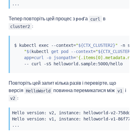
...
Тепер повторіть цей процес з podʼа
в
curl
:
cluster2
$ 
kubectl
exec
 --context
=
"
${CTX_CLUSTER2}
"
 -n samp
"
$(
kubectl
 get pod --context
=
"
${CTX_CLUSTER2}
"
    app
=
curl -o jsonpath
=
'{.items[0].metadata.name
    -- 
curl
Повторіть цей запит кілька разів і перевірте, що
версія
повинна перемикатися між
і
HelloWorld
v1
:
v2
Hello version: v2, instance: helloworld-v2-758dd5587
Hello version: v1, instance: helloworld-v1-86f77cd7b
...