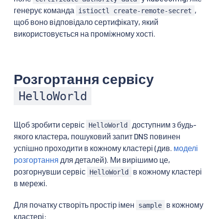
генерує команда
,
istioctl create-remote-secret
щоб воно відповідало сертифікату, який
використовується на проміжному хості.
Розгортання сервісу
HelloWorld
Щоб зробити сервіс
доступним з будь-
HelloWorld
якого кластера, пошуковий запит DNS повинен
успішно проходити в кожному кластері (див.
моделі
розгортання
для деталей). Ми вирішимо це,
розгорнувши сервіс
в кожному кластері
HelloWorld
в мережі.
Для початку створіть простір імен
в кожному
sample
кластері: