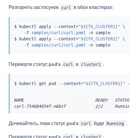
Розгорніть застосунок
в обох кластерах:
curl
$ 
kubectl
 apply --context
=
"
${CTX_CLUSTER1}
"
 \

    -f 
samples/curl/curl.yaml
 -n sample

$ 
kubectl
 apply --context
=
"
${CTX_CLUSTER2}
"
 \

    -f 
samples/curl/curl.yaml
Перевірте статус podʼа
в
:
curl
cluster1
$ 
kubectl
 get pod --context
=
"
${CTX_CLUSTER1}
"
 -n s
NAME                             READY   STATUS    
curl-754684654f-n6bzf            2/2     Running  
Дочекайтесь, поки статус podʼа
буде
.
curl
Running
Перевірте статус podʼа
в
:
curl
cluster2