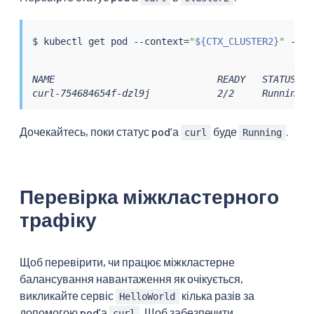
$ 
kubectl
 get pod --context
=
"
${CTX_CLUSTER2}
"
 -n s
NAME                             READY   STATUS    
curl-754684654f-dzl9j            2/2     Running  
Дочекайтесь, поки статус podʼа
буде
.
curl
Running
Перевірка міжкластерного
трафіку
Щоб перевірити, чи працює міжкластерне
балансування навантаження як очікується,
викликайте сервіс
кілька разів за
HelloWorld
допомогою podʼа
. Щоб забезпечити
curl