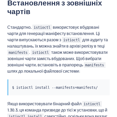
Встановлення з зовнішніх
чартів
Стандартно,
використовує вбудовані
istioctl
чарти для генерації маніфесту встановлення. Ці
чарти випускаються разом з
для аудиту та
istioctl
налаштувань, їх можна знайти в архіві релізу в теці
.
також може використовувати
manifests
istioctl
зовнішні чарти замість вбудованих. Щоб вибрати
зовнішні чарти, встановіть в прапорець
manifests
шлях до локальної файлової системи:
$ 
istioctl
install
 --manifests
=
Якщо використовувати бінарний файл
istioctl
1.30.3, ця команда призведе до тієї ж установки, що й
самостійно, оскільки вона вказує
istioctl install