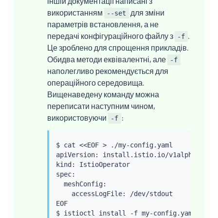
іншій документації написані з
використанням
для зміни
--set
параметрів встановлення, а не
передачі конфігураційного файлу з
.
-f
Це зроблено для спрощення прикладів.
Обидва методи еквівалентні, але
-f
наполегливо рекомендується для
операційного середовища.
Вищенаведену команду можна
переписати наступним чином,
використовуючи
:
-f
$ 
cat
<<
EOF 
>
 ./my-config.yaml

apiVersion: install.istio.io/v1alpha1

kind: IstioOperator

spec:

  meshConfig:

    accessLogFile: /dev/stdout

EOF

$ 
istioctl
install