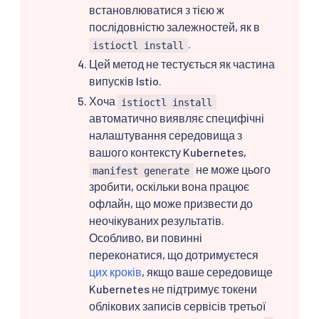
встановлюватися з тією ж
послідовністю залежностей, як в
.
istioctl install
Цей метод не тестується як частина
випусків Istio.
Хоча
istioctl install
автоматично виявляє специфічні
налаштування середовища з
вашого контексту Kubernetes,
не може цього
manifest generate
зробити, оскільки вона працює
офлайн, що може призвести до
неочікуваних результатів.
Особливо, ви повинні
переконатися, що дотримуєтеся
цих кроків
, якщо ваше середовище
Kubernetes не підтримує токени
облікових записів сервісів третьої