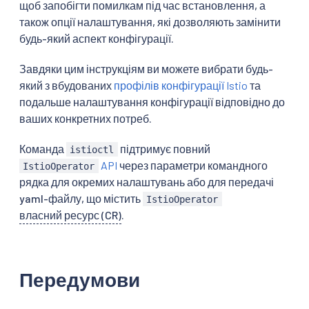
щоб запобігти помилкам під час встановлення, а
також опції налаштування, які дозволяють замінити
будь-який аспект конфігурації.
Завдяки цим інструкціям ви можете вибрати будь-
який з вбудованих
профілів конфігурації Istio
та
подальше налаштування конфігурації відповідно до
ваших конкретних потреб.
Команда
підтримує повний
istioctl
API
через параметри командного
IstioOperator
рядка для окремих налаштувань або для передачі
yaml-файлу, що містить
IstioOperator
власний ресурс (CR)
.
Передумови