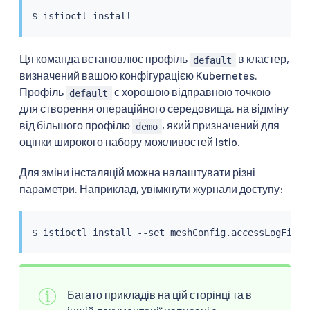
$ 
istioctl
install
Ця команда встановлює профіль
в кластер,
default
визначений вашою конфігурацією Kubernetes.
Профіль
є хорошою відправною точкою
default
для створення операційного середовища, на відміну
від більшого профілю
, який призначений для
demo
оцінки широкого набору можливостей Istio.
Для зміни інсталяцій можна налаштувати різні
параметри. Наприклад, увімкнути журнали доступу:
$ 
istioctl
install
 --set meshConfig.accessLogFile
=
Багато прикладів на цій сторінці та в