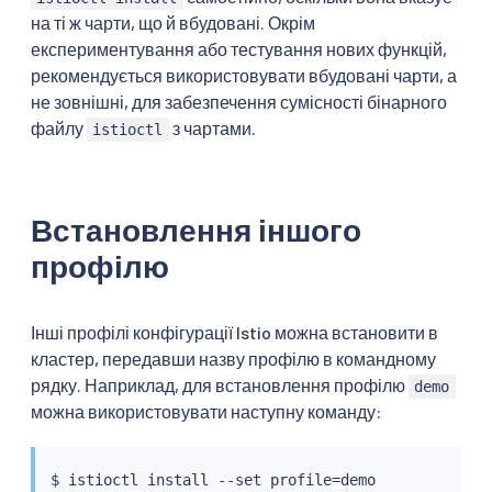
на ті ж чарти, що й вбудовані. Окрім
експериментування або тестування нових функцій,
рекомендується використовувати вбудовані чарти, а
не зовнішні, для забезпечення сумісності бінарного
файлу
з чартами.
istioctl
Встановлення іншого
профілю
Інші профілі конфігурації Istio можна встановити в
кластер, передавши назву профілю в командному
рядку. Наприклад, для встановлення профілю
demo
можна використовувати наступну команду:
$ 
istioctl
install
 --set profile
=