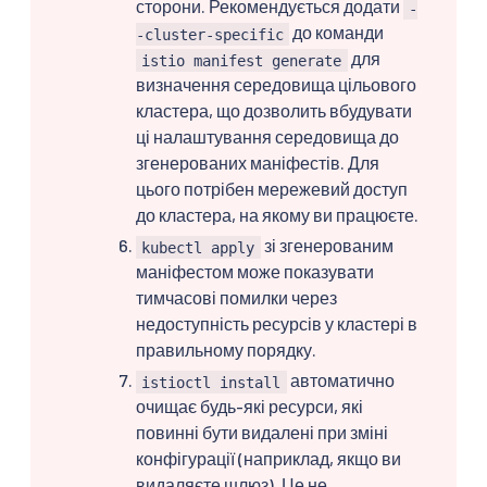
сторони. Рекомендується додати
-
до команди
-cluster-specific
для
istio manifest generate
визначення середовища цільового
кластера, що дозволить вбудувати
ці налаштування середовища до
згенерованих маніфестів. Для
цього потрібен мережевий доступ
до кластера, на якому ви працюєте.
зі згенерованим
kubectl apply
маніфестом може показувати
тимчасові помилки через
недоступність ресурсів у кластері в
правильному порядку.
автоматично
istioctl install
очищає будь-які ресурси, які
повинні бути видалені при зміні
конфігурації (наприклад, якщо ви
видаляєте шлюз). Це не