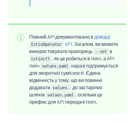
Повний API документовано в
довідці
API
. Загалом, ви можете
IstioOperator
використовувати прапорець
в
--set
, як це робиться в Helm, а API
istioctl
Helm
наразі підтримується
values.yaml
для зворотної сумісності. Єдина
відмінність у тому, що ви повинні
додавати
до застарілих
values.
шляхів
, оскільки це
values.yaml
префікс для API передачі Helm.