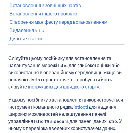
Встановлення з зовнішніх чартів
Встановлення іншого профілю
Створення маніфесту перед встановленням
Видалення Istio
Дивіться також
Слідуйте цьому посібнику для встановлення та
налаштування мережі Istio для глибокої оцінки або
використання в операційному середовищі. Якщо ви
новачок в Istio і просто хочете спробувати його,
слідуйте
інструкціям для швидкого старту
.
У цьому посібнику з встановлення використовується
інструмент командного рядка
istioctl
для надання
широких можливостей налаштування панелі
управління Istio та sidecars для панелі даних Istio. У
ньому є перевірка введених користувачем даних,