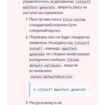
управляти Istio за допомогою
istioctl
, зверніть увагу на
manifest generate
наступні застереження:
Простір імен Istio (
istio-system
стандартний) повинен бути
створений вручну.
Перевірка Istio не буде стандартно
увімкнена. На відміну від
istioctl
, команда
install
manifest
не створює конфігурацію
generate
валідуючого вебхука
istiod-
, якщо не
default-validator
встановлено
:
values.defaultRevision
$ 
istioctl
 manifest generate --set val
Ресурси можуть не