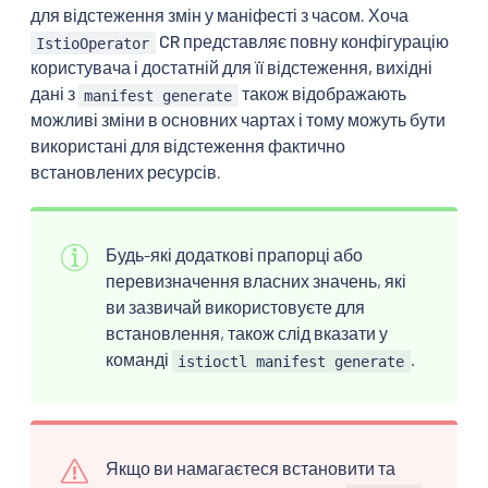
для відстеження змін у маніфесті з часом. Хоча
CR представляє повну конфігурацію
IstioOperator
користувача і достатній для її відстеження, вихідні
дані з
також відображають
manifest generate
можливі зміни в основних чартах і тому можуть бути
використані для відстеження фактично
встановлених ресурсів.
Будь-які додаткові прапорці або
перевизначення власних значень, які
ви зазвичай використовуєте для
встановлення, також слід вказати у
команді
.
istioctl manifest generate
Якщо ви намагаєтеся встановити та