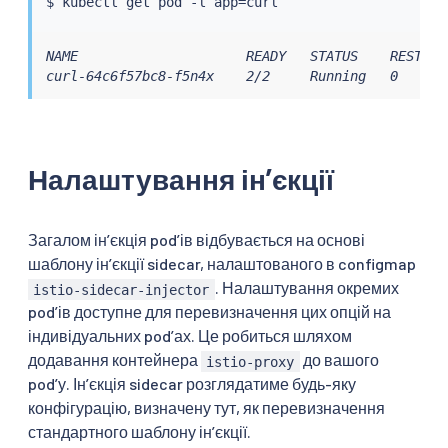
$ 
kubectl
 get pod -l app
=
NAME                     READY   STATUS    RESTARTS
curl-64c6f57bc8-f5n4x    2/2     Running   0      
Налаштування інʼєкції
Загалом інʼєкція podʼів відбувається на основі
шаблону інʼєкції sidecar, налаштованого в configmap
. Налаштування окремих
istio-sidecar-injector
podʼів доступне для перевизначення цих опцій на
індивідуальних podʼах. Це робиться шляхом
додавання контейнера
до вашого
istio-proxy
podʼу. Інʼєкція sidecar розглядатиме будь-яку
конфігурацію, визначену тут, як перевизначення
стандартного шаблону інʼєкції.