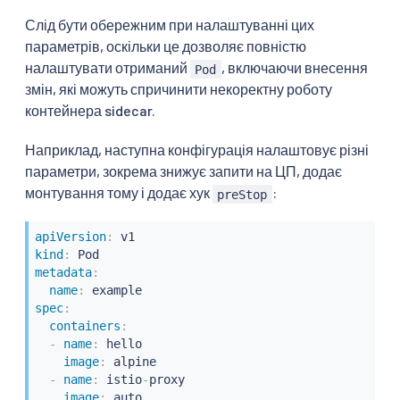
Слід бути обережним при налаштуванні цих
параметрів, оскільки це дозволяє повністю
налаштувати отриманий
, включаючи внесення
Pod
змін, які можуть спричинити некоректну роботу
контейнера sidecar.
Наприклад, наступна конфігурація налаштовує різні
параметри, зокрема знижує запити на ЦП, додає
монтування тому і додає хук
:
preStop
apiVersion
:
kind
:
metadata
:
name
:
spec
:
containers
:
-
name
:
 hello

image
:
 alpine

-
name
:
 istio
-
proxy

image
:
 auto
