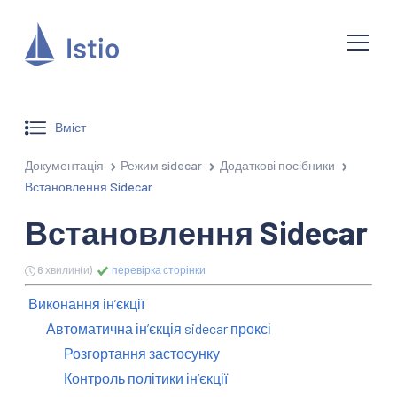
Вміст
Документація
Режим sidecar
Додаткові посібники
Встановлення Sidecar
Встановлення Sidecar
6 хвилин(и)
перевірка сторінки
Виконання інʼєкції
Автоматична інʼєкція sidecar проксі
Розгортання застосунку
Контроль політики інʼєкції