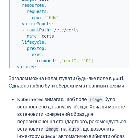
resources
:
requests
:
cpu
:
"100m"
volumeMounts
:
-
mountPath
:
 /etc/certs

name
:
 certs

lifecycle
:
preStop
:
exec
:
command
:
[
"curl"
,
"10"
]
volumes
:
-
name
:
 certs

Загалом можна налаштувати будь-яке поле в podʼі.
secret
:
Однак потрібно бути обережним з певними полями:
secretName
:
 istio
-
certs
Kubernetes вимагає, щоб поле
було
image
встановлено до запуску інʼєкції. Хоча ви можете
встановити конкретний образ для
перевизначення стандартного, рекомендується
встановити
на
, що дозволить
image
auto
інжектору sidecar автоматично вибирати образ