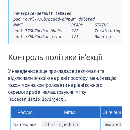
namespace/default labeled

pod "curl-776b7bcdcd-bhn9m" deleted

NAME                     READY     STATUS        RE
curl-776b7bcdcd-bhn9m    2/2       Terminating   0 
curl-776b7bcdcd-gmvnr    1/1       Running       0
Контроль політики інʼєкції
У наведених вище прикладах ви включали та
відключали інʼєкцію на рівні простору імен. Інʼєкцію
також можна контролювати на рівні кожного
окремого podʼа, налаштовуючи мітку
:
sidecar.istio.io/inject
Ресурс
Мітка
Значення “В
Namespace
istio-injection
enabled