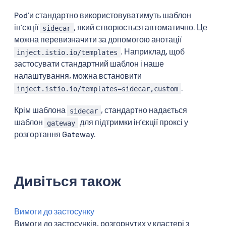
Podʼи стандартно використовуватимуть шаблон
інʼєкції
, який створюється автоматично. Це
sidecar
можна перевизначити за допомогою анотації
. Наприклад, щоб
inject.istio.io/templates
застосувати стандартний шаблон і наше
налаштування, можна встановити
.
inject.istio.io/templates=sidecar,custom
Крім шаблона
, стандартно надається
sidecar
шаблон
для підтримки інʼєкції проксі у
gateway
розгортання Gateway.
Дивіться також
Вимоги до застосунку
Вимоги до застосунків, розгорнутих у кластері з