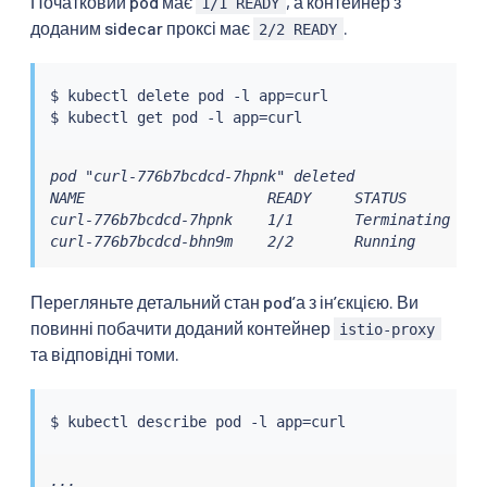
Початковий pod має
, а контейнер з
1/1 READY
доданим sidecar проксі має
.
2/2 READY
$ 
kubectl
 delete pod -l app
=
curl

$ 
kubectl
 get pod -l app
=
pod "curl-776b7bcdcd-7hpnk" deleted

NAME                     READY     STATUS        RE
curl-776b7bcdcd-7hpnk    1/1       Terminating   0 
curl-776b7bcdcd-bhn9m    2/2       Running       0
Перегляньте детальний стан podʼа з інʼєкцією. Ви
повинні побачити доданий контейнер
istio-proxy
та відповідні томи.
$ 
kubectl
 describe pod -l app
=
...
