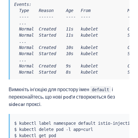
Events:

  Type    Reason     Age   From               Messa
  ----    ------     ----  ----               -----
  ...

  Normal  Created    11s   kubelet            Crea
  Normal  Started    11s   kubelet            Star
  ...

  Normal  Created    10s   kubelet            Creat
  Normal  Started    10s   kubelet            Start
  ...

  Normal  Created    9s    kubelet            Crea
  Normal  Started    8s    kubelet            Star
Вимкніть інʼєкцію для простору імен
і
default
переконайтесь, що нові podʼи створюються без
sidecar проксі.
$ 
kubectl
 label namespace default istio-injection-

$ 
kubectl
 delete pod -l app
=
curl

$ 
kubectl