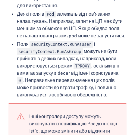
для використання.
Деякі поля в
залежать від повʼязаних
Pod
налаштувань. Наприклад, запит на ЦП має бути
меншим за обмеження ЦП. Якщо обидва поля
не налаштовані разом, pod може не запуститися.
Поля
і
securityContext.RunAsUser
можуть не бути
securityContext.RunAsGroup
прийняті в деяких випадках, наприклад, коли
використовується режим
, оскільки він
TPROXY
вимагає запуску sidecar від імені користувача
. Неправильне перевизначення цих полів
0
може призвести до втрати трафіку, і повинно
виконуватися з особливою обережністю.
Інші контролери доступу можуть
виконувати специфікацію Pod до інʼєкції
Istio, що може змінити або відхилити