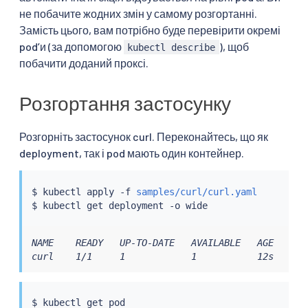
не побачите жодних змін у самому розгортанні.
Замість цього, вам потрібно буде перевірити окремі
podʼи (за допомогою
), щоб
kubectl describe
побачити доданий проксі.
Розгортання застосунку
Розгорніть застосунок curl. Переконайтесь, що як
deployment, так і pod мають один контейнер.
$ 
kubectl
 apply -f 
samples/curl/curl.yaml
$ 
kubectl
NAME    READY   UP-TO-DATE   AVAILABLE   AGE   CON
curl    1/1     1            1           12s   cur
$ 
kubectl