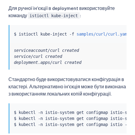
Для ручної інʼєкції в deployment використовуйте
команду
:
istioctl kube-inject
$ 
istioctl
 kube-inject -f 
samples/curl/curl.yaml
|
serviceaccount/curl created

service/curl created

deployment.apps/curl created
Стандартно буде використовуватися конфігурація в
кластері. Альтернативно інʼєкція може бути виконана
з використанням локальних копій конфігурації.
$ 
kubectl
 -n istio-system get configmap istio-side
$ 
kubectl
 -n istio-system get configmap istio-side
$ 
kubectl
 -n istio-system get configmap istio -o
=
j