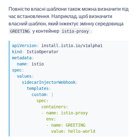
Повністю власні шаблони також можна визначити під
час встановлення. Наприклад, щоб визначити
власний шаблон, який інжектує змінну середовища
у контейнер
:
GREETING
istio-proxy
apiVersion
:
kind
:
metadata
:
name
:
spec
:
values
:
sidecarInjectorWebhook
:
templates
:
custom
:
|
          spec:

            containers:

            - name: istio-proxy

              env:

              - name: GREETING

                value: hello-world