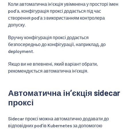
Коли автоматична інʼєкція увімкнена у просторі імен
podʼа, конфігурація проксі додається під час
створення podʼа з використанням контролера
допуску.
Вручну конфігурація проксі додається
безпосередньо до конфігурації, наприклад, до
deployment.
Якщо ви не впевнені, який варіант обрати,
рекомендується автоматична інʼєкція.
Автоматична інʼєкція sidecar
проксі
Sidecar проксі можна автоматично додавати до
відповідних podʼів Kubernetes за допомогою