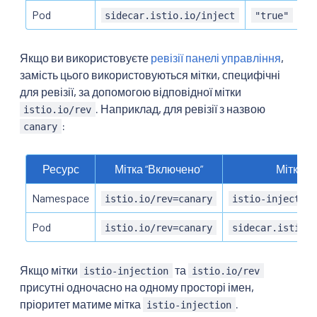
Pod
sidecar.istio.io/inject
"true"
Якщо ви використовуєте
ревізії панелі управління
,
замість цього використовуються мітки, специфічні
для ревізії, за допомогою відповідної мітки
. Наприклад, для ревізії з назвою
istio.io/rev
:
canary
Ресурс
Мітка “Включено”
Мітка “
Namespace
istio.io/rev=canary
istio-injectio
Pod
istio.io/rev=canary
sidecar.istio.
Якщо мітки
та
istio-injection
istio.io/rev
присутні одночасно на одному просторі імен,
пріоритет матиме мітка
.
istio-injection