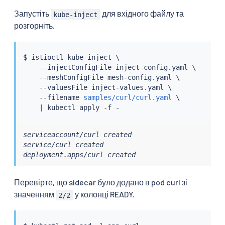
Запустіть
для вхідного файлу та
kube-inject
розгорніть.
$ 
istioctl
 kube-inject \

    --injectConfigFile inject-config.yaml \

    --meshConfigFile mesh-config.yaml \

    --valuesFile inject-values.yaml \

    --filename 
samples/curl/curl.yaml
 \

|
kubectl
serviceaccount/curl created

service/curl created

deployment.apps/curl created
Перевірте, що sidecar було додано в pod curl зі
значенням
у колонці READY.
2/2