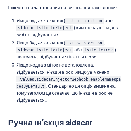
Інжектор налаштований на виконання такої логіки:
Якщо будь-яка з міток (
або
istio-injection
) вимкнена, інʼєкція в
sidecar.istio.io/inject
pod не відбувається.
Якщо будь-яка з міток (
,
istio-injection
або
)
sidecar.istio.io/inject
istio.io/rev
включена, відбувається інʼєкція в pod.
Якщо жодна з міток не встановлена,
відбувається інʼєкція в pod, якщо увімкнено
.values.sidecarInjectorWebhook.enableNamespa
. Стандартно ця опція вимкнена,
cesByDefault
тому загалом це означає, що інʼєкція в pod не
відбувається..
Ручна інʼєкція sidecar