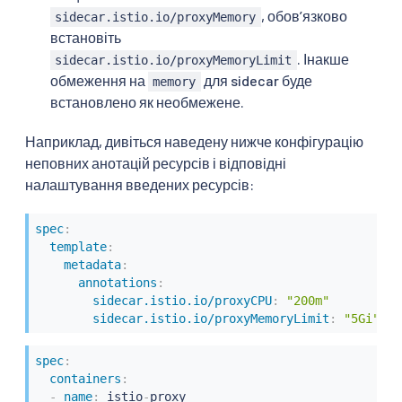
, обовʼязково
sidecar.istio.io/proxyMemory
встановіть
. Інакше
sidecar.istio.io/proxyMemoryLimit
обмеження на
для sidecar буде
memory
встановлено як необмежене.
Наприклад, дивіться наведену нижче конфігурацію
неповних анотацій ресурсів і відповідні
налаштування введених ресурсів:
spec
:
template
:
metadata
:
annotations
:
sidecar.istio.io/proxyCPU
:
"200m"
sidecar.istio.io/proxyMemoryLimit
:
"5Gi"
spec
:
containers
:
-
name
:
 istio
-
proxy
