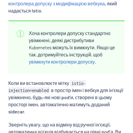
контролера допуску з модифікацією вебхука
, який
надається Istio.
Хоча контролери допуску стандартно
увімкнені, деякі дистрибутиви
Kubernetes можуть їх вимкнути. Якщо це
так, дотримуйтесь інструкцій, щоб
увімкнути контролери допуску
.
Коли ви встановлюєте мітку
istio-
в простір імен і вебхук для інʼєкції
injection=enabled
увімкнено, будь-які нові podʼи, створені в цьому
просторі імен, автоматично матимуть доданий
sidecar.
Зверніть увагу, що на відміну від ручної інʼєкції,
автоматична інʼєкція відбувається на рівні podʼа. Ви