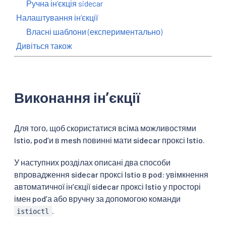
Ручна інʼєкція sidecar
Налаштування інʼєкції
Власні шаблони (експериментально)
Дивіться також
Виконання інʼєкції
Для того, щоб скористатися всіма можливостями
Istio, podʼи в mesh повинні мати sidecar проксі Istio.
У наступних розділах описані два способи
впровадження sidecar проксі Istio в pod: увімкнення
автоматичної інʼєкції sidecar проксі Istio у просторі
імен podʼа або вручну за допомогою команди
.
istioctl