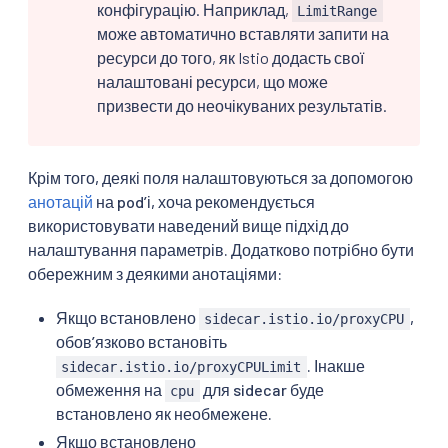
конфігурацію. Наприклад,
LimitRange
може автоматично вставляти запити на
ресурси до того, як Istio додасть свої
налаштовані ресурси, що може
призвести до неочікуваних результатів.
Крім того, деякі поля налаштовуються за допомогою
анотацій
на podʼі, хоча рекомендується
використовувати наведений вище підхід до
налаштування параметрів. Додатково потрібно бути
обережним з деякими анотаціями:
Якщо встановлено
,
sidecar.istio.io/proxyCPU
обовʼязково встановіть
. Інакше
sidecar.istio.io/proxyCPULimit
обмеження на
для sidecar буде
cpu
встановлено як необмежене.
Якщо встановлено