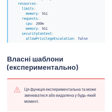
resources
:
limits
:
memory
:
 5Gi

requests
:
cpu
:
 200m

memory
:
 5Gi

securityContext
:
allowPrivilegeEscalation
:
false
Власні шаблони
(експериментально)
Ця функція експериментальна та може
змінюватися або видалена у будь-який
момент.