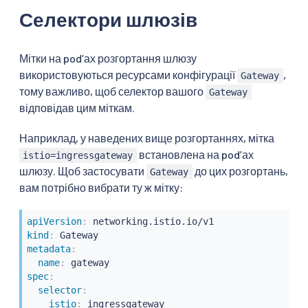
Селектори шлюзів
Мітки на podʼах розгортання шлюзу
використовуються ресурсами конфігурації
,
Gateway
тому важливо, щоб селектор вашого
Gateway
відповідав цим міткам.
Наприклад, у наведених вище розгортаннях, мітка
встановлена на podʼах
istio=ingressgateway
шлюзу. Щоб застосувати
до цих розгортань,
Gateway
вам потрібно вибрати ту ж мітку:
apiVersion
:
kind
:
metadata
:
name
:
spec
:
selector
:
istio
: