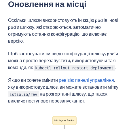
Оновлення на місці
Оскільки шлюзи використовують інʼєкцію podʼів, нові
podʼи шлюзу, які створюються, автоматично
отримують останню конфігурацію, що включає
версію.
Щоб застосувати зміни до конфігурації шлюзу, podʼи
можна просто перезапустити, використовуючи такі
команди, як
.
kubectl rollout restart deployment
Якщо ви хочете змінити
ревізію панелі управління
,
яку використовує шлюз, ви можете встановити мітку
на розгортанні шлюзу, що також
istio.io/rev
викличе поступове перезапускання.