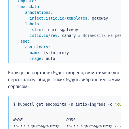
template
:
metadata
:
annotations
:
inject.istio.io/templates
:
 gateway

labels
:
istio
:
 ingressgateway

istio.io/rev
:
 canary 
# Встановіть на ревізі
spec
:
containers
:
-
name
:
 istio
-
proxy

image
:
 auto
Коли це розгортання буде створено, ви матимете дві
версії шлюзу, обидві з яких будуть вибрані тим самим
сервісом:
$ 
kubectl
 get endpoints -n istio-ingress -o 
"custo
NAME                   PODS

istio-ingressgateway   istio-ingressgateway-...,is