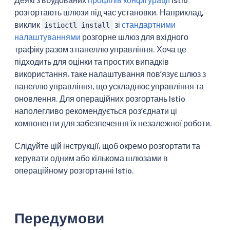
розгортають шлюзи під час установки. Наприклад,
виклик
зі
стандартними
istioctl install
налаштуваннями
розгорне шлюз для вхідного
трафіку разом з панеллю управління. Хоча це
підходить для оцінки та простих випадків
використання, таке налаштування повʼязує шлюз з
панеллю управління, що ускладнює управління та
оновлення. Для операційних розгортань Istio
наполегливо рекомендується розʼєднати ці
компоненти для забезпечення їх незалежної роботи.
Слідуйте цій інструкції, щоб окремо розгортати та
керувати одним або кількома шлюзами в
операційному розгортанні Istio.
Передумови