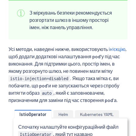
З міркувань безпеки рекомендується
розгортати шлюз в іншому просторі
імен, ніж панель управління.
Усі методи, наведені нижче, використовують
інʼєкцію
,
щоб додати додаткові налаштування podʼу під час
виконання. Для підтримки цього, простір імен, в
якому розгорнуто шлюз, не повинен мати мітку
. Якщо така мітка є, ви
istio-injection=disabled
побачите, що podʼи не запускаються через спробу
витягти образ
, який є заповнювачем,
auto
призначеним для заміни під час створення podʼа.
IstioOperator
Helm
Kubernetes YAML
Спочатку налаштуйте конфігураційний файл
, який тут названо
IstioOperator