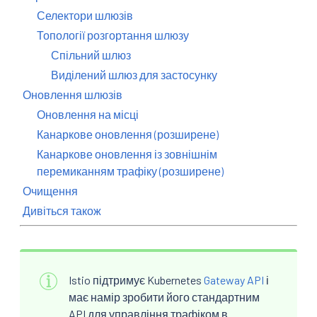
Селектори шлюзів
Топології розгортання шлюзу
Спільний шлюз
Виділений шлюз для застосунку
Оновлення шлюзів
Оновлення на місці
Канаркове оновлення (розширене)
Канаркове оновлення із зовнішнім
перемиканням трафіку (розширене)
Очищення
Дивіться також
Istio підтримує Kubernetes
Gateway API
і
має намір зробити його стандартним
API для управління трафіком в