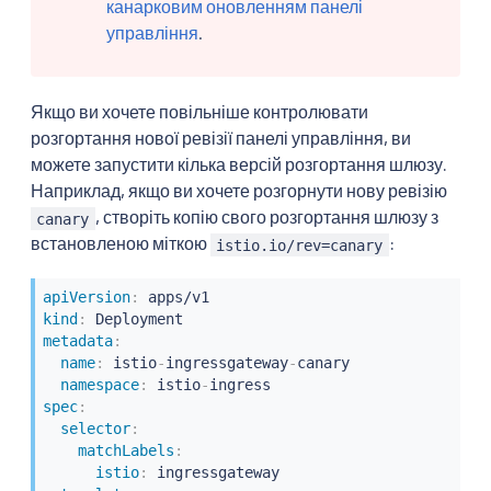
канарковим оновленням панелі
управління
.
Якщо ви хочете повільніше контролювати
розгортання нової ревізії панелі управління, ви
можете запустити кілька версій розгортання шлюзу.
Наприклад, якщо ви хочете розгорнути нову ревізію
, створіть копію свого розгортання шлюзу з
canary
встановленою міткою
:
istio.io/rev=canary
apiVersion
:
kind
:
metadata
:
name
:
 istio
-
ingressgateway
-
canary

namespace
:
 istio
-
spec
:
selector
:
matchLabels
:
istio
:
 ingressgateway
