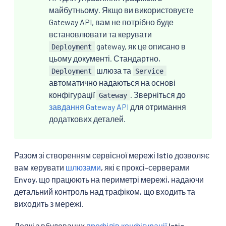
майбутньому. Якщо ви використовуєте
Gateway API, вам не потрібно буде
встановлювати та керувати
gateway, як це описано в
Deployment
цьому документі. Стандартно,
шлюза та
Deployment
Service
автоматично надаються на основі
конфігурації
. Зверніться до
Gateway
завдання Gateway API
для отримання
додаткових деталей.
Разом зі створенням сервісної мережі Istio дозволяє
вам керувати
шлюзами
, які є проксі-серверами
Envoy, що працюють на периметрі мережі, надаючи
детальний контроль над трафіком, що входить та
виходить з мережі.
Деякі з вбудованих
профілів конфігурації
Istio