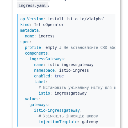
:
ingress.yaml
apiVersion
:
kind
:
metadata
:
name
:
spec
:
profile
:
 empty 
# Не встановлюйте CRD або пане
components
:
ingressGateways
:
-
name
:
 istio
-
ingressgateway

namespace
:
 istio
-
ingress

enabled
:
true
label
:
# Встановіть унікальну мітку для шлюзу.
istio
:
 ingressgateway

values
:
gateways
:
istio-ingressgateway
:
# Увімкніть інжекцію шлюзу
injectionTemplate
:
 gateway