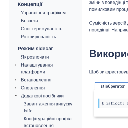
зміни в поведінці 
Концепції
помилковим проц
Управління трафіком
Безпека
Сумісність версій
Спостережуваність
поведінці. Наприкл
Розширюваність
Режим sidecar
Викорис
Як розпочати
Налаштування
платформи
Щоб використовува
Встановлення
IstioOperator
Оновлення
Додаткові посібники
Завантаження випуску
$ 
istioctl
Istio
Конфігураційні профілі
встановлення