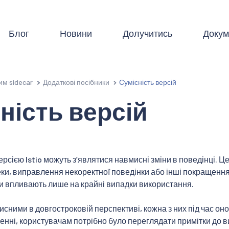
Блог
Новини
Долучитись
Докум
им sidecar
Додаткові посібники
Сумісність версій
ність версій
рсією Istio можуть зʼявлятися навмисні зміни в поведінці. Ц
и, виправлення некоректної поведінки або інші покращення д
ни впливають лише на крайні випадки використання.
рисними в довгостроковій перспективі, кожна з них під час о
енні, користувачам потрібно було переглядати примітки до в