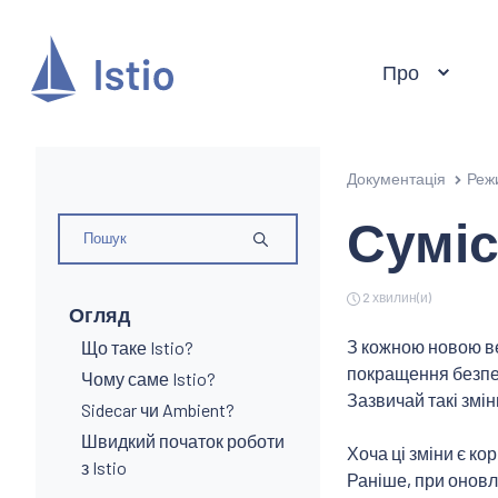
Про
Документація
Реж
Суміс
2 хвилин(и)
Огляд
З кожною новою ве
Що таке Istio?
покращення безпек
Чому саме Istio?
Зазвичай такі змі
Sidecar чи Ambient?
Швидкий початок роботи
Хоча ці зміни є ко
з Istio
Раніше, при оновл