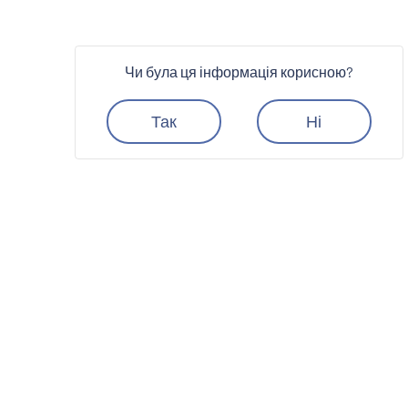
Чи була ця інформація корисною?
Так
Ні