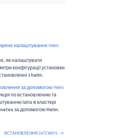
ирене налаштування Helm
є, як налаштувати
етри конфігурації установки
становленні з helm.
овлення за допомогою Helm
укція по встановленню та
туванню Istio в кластері
netes за допомогою Helm.
ВСТАНОВЛЕННЯ GATEWAYS