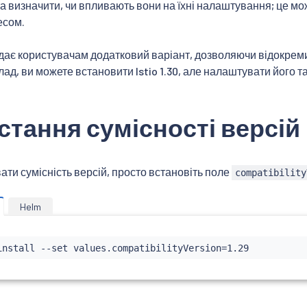
та визначити, чи впливають вони на їхні налаштування; це мо
есом.
 дає користувачам додатковий варіант, дозволяючи відокремити
ад, ви можете встановити Istio 1.30, але налаштувати його так
тання сумісності версій
ти сумісність версій, просто встановіть поле
compatibility
Helm
install
 --set values.compatibilityVersion
=
1.29