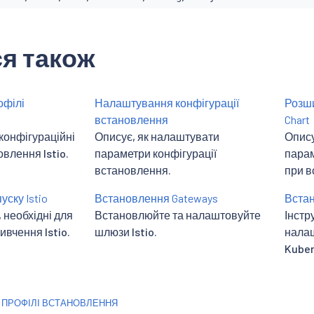
я також
офілі
Налаштування конфігурації
Розш
встановлення
Chart
конфігураційні
Описує, як налаштувати
Опису
влення Istio.
параметри конфігурації
парам
встановлення.
при в
ску Istio
Встановлення Gateways
Встан
необхідні для
Встановлюйте та налаштовуйте
Інстр
ивчення Istio.
шлюзи Istio.
налаш
Kuber
І ПРОФІЛІ ВСТАНОВЛЕННЯ