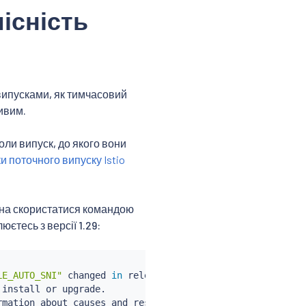
існість
 випусками, як тимчасовий
ливим.
оли випуск, до якого вони
и поточного випуску Istio
жна скористатися командою
єтесь з версії 1.29:
LE_AUTO_SNI"
 changed 
in
 release 1.20: previously, no SNI
 
install
 or upgrade.

rmation about causes and resolutions.