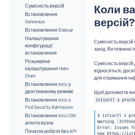
Коли ва
Сумісність версій
Встановлення
версій?
Gateways
Встановлення Sidecar
Налаштування
Сумісність версій 
конфігурації
захід. Ви повинні 
встановлення
Розширене
Сумісність версій 
налаштування Helm
відносяться, досяг
Chart
для отримання інф
Встановлення Istio у
двостековому режимі
Щоб допомогти виз
Встановлення Istio з
istioctl x prech
Pod Security Admission
Встановлення Istio CNI
$ 
istioctl
 x pr
Warning 
[
IST016
агента вузла
Error: Issues f
Початок роботи без API
See https://ist