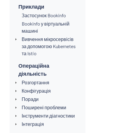
Приклади
Застосунок Bookinfo
Bookinfo у віртуальній
машині
Вивчення мікросервісів
за допомогою Kubernetes
та Istio
Операційна
діяльність
Розгортання
Конфігурація
Поради
Поширені проблеми
Інструменти діагностики
Інтеграція