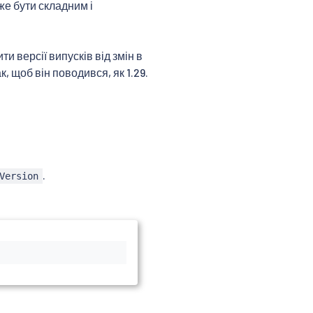
же бути складним і
 версії випусків від змін в
, щоб він поводився, як 1.29.
.
Version