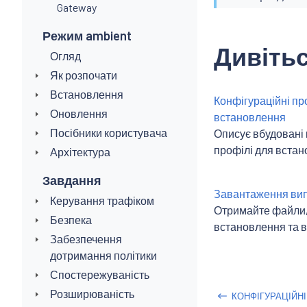
Gateway
Режим ambient
Дивітьс
Огляд
Як розпочати
Встановлення
Конфігураційні пр
Оновлення
встановлення
Посібники користувача
Описує вбудовані 
профілі для встано
Архітектура
Завдання
Завантаження випу
Керування трафіком
Отримайте файли, 
Безпека
встановлення та в
Забезпечення
дотримання політики
Спостережуваність
Розширюваність
КОНФІГУРАЦІЙН