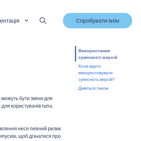
ентація
Спробувати Istio
Використання
сумісності версій
Коли варто
використовувати
сумісність версій?
Дивіться також
е можуть бути зміни для
ля користувачів Istio.
новлення несе певний ризик.
ипусків, щоб дізнатися про