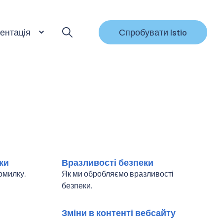
ентація
Спробувати Istio
ки
Вразливості безпеки
омилку.
Як ми обробляємо вразливості
безпеки.
Зміни в контенті вебсайту