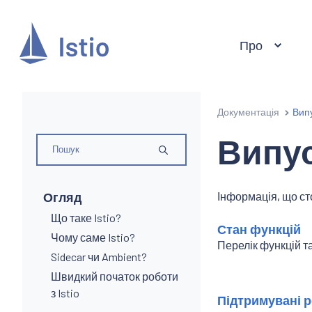
Про
Документація
Вип
Випу
Огляд
Інформація, що сто
Що таке Istio?
Стан функцій
Чому саме Istio?
Перелік функцій та
Sidecar чи Ambient?
Швидкий початок роботи
з Istio
Підтримувані р