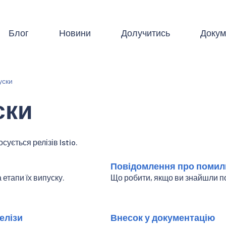
Блог
Новини
Долучитись
Докум
уски
ски
сується релізів Istio.
Повідомлення про помил
 етапи їх випуску.
Що робити, якщо ви знайшли п
елізи
Внесок у документацію