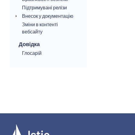
Підтримувані релізи
Внесок у документацію
Зміни в контенті
вебсайту
Довідка
Глосарій