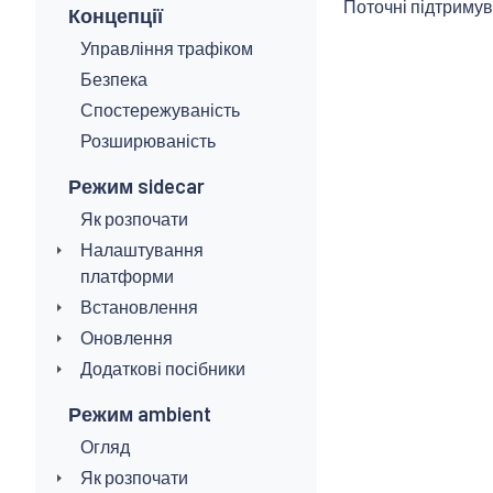
Поточні підтримува
Концепції
Управління трафіком
Безпека
Спостережуваність
Розширюваність
Режим sidecar
Як розпочати
Налаштування
платформи
Встановлення
Оновлення
Додаткові посібники
Режим ambient
Огляд
Як розпочати