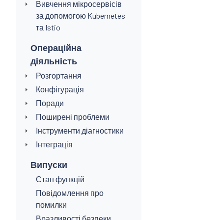
Вивчення мікросервісів
за допомогою Kubernetes
та Istio
Операційна
діяльність
Розгортання
Конфігурація
Поради
Поширені проблеми
Інструменти діагностики
Інтеграція
Випуски
Стан функцій
Повідомлення про
помилки
Вразливості безпеки