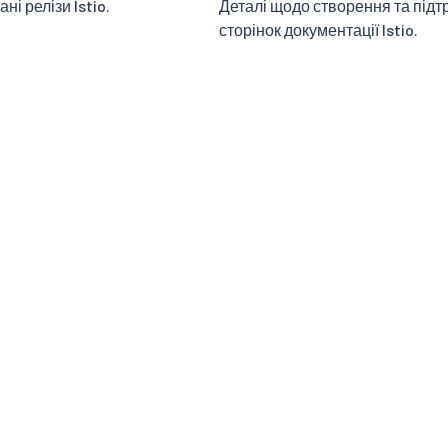
ні релізи Istio.
Деталі щодо створення та підт
сторінок документації Istio.