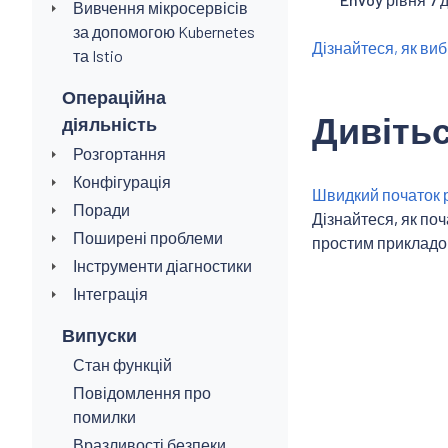
Вивчення мікросервісів
за допомогою Kubernetes
Дізнайтеся, як ви
та Istio
Операційна
Дивітьс
діяльність
Розгортання
Конфігурація
Швидкий початок р
Поради
Дізнайтеся, як поч
Поширені проблеми
простим прикладо
Інструменти діагностики
Інтеграція
Випуски
Стан функцій
Повідомлення про
помилки
Вразливості безпеки