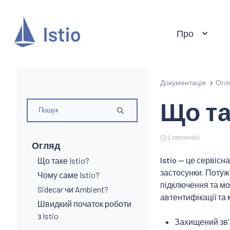
Про
Документація
Огл
Що та
2 хвилин(и)
Огляд
Istio — це сервіс
Що таке Istio?
застосунки. Потужн
Чому саме Istio?
підключення та мо
Sidecar чи Ambient?
автентифікації та 
Швидкий початок роботи
з Istio
Захищений звʼ