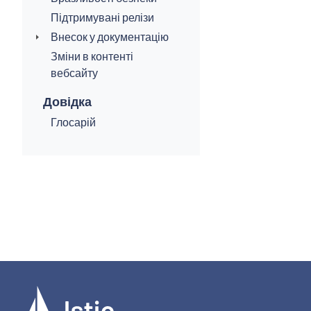
Підтримувані релізи
Внесок у документацію
Зміни в контенті
вебсайту
Довідка
Глосарій