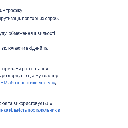
CP трафіку
утизації, повторних спроб,
ступу, обмеження швидкості
, включаючи вхідний та
потребами розгортання.
 розгорнуті в цьому кластері,
 ВМ або інші точки доступу
,
рює та використовує Istio
лика кількість постачальників