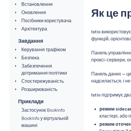
Встановлення
Як це 
Оновлення
Посібники користувача
Архітектура
Istio використову
функцій, орієнтова
Завдання
Керування трафіком
Панель управління
Безпека
проксі-сервери, о
Забезпечення
дотримання політики
Панель даних — це
надсилається, і не
Спостережуваність
Розширюваність
Istio підтримує д
Приклади
режим sideca
Застосунок Bookinfo
кластері, або 
Bookinfo у віртуальній
режим оточе
машині
Envoy рівня 7 