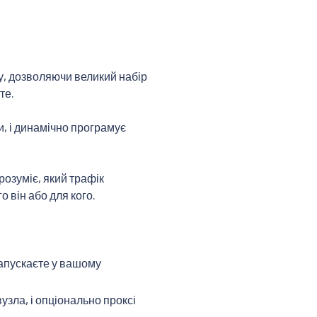
у, дозволяючи великий набір
те.
, і динамічно програмує
розуміє, який трафік
о він або для кого.
запускаєте у вашому
узла, і опціонально проксі