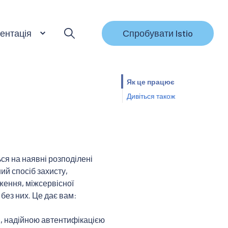
ентація
Спробувати Istio
Як це працює
Дивіться також
ся на наявні розподілені
ий спосіб захисту,
ження, міжсервісної
 без них. Це дає вам:
, надійною автентифікацією