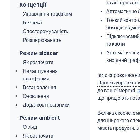
та авторизаціє
Концепції
Автоматичне б
Управління трафіком
Тонкий контро
Безпека
обходів відмов 
Спостережуваність
Підключаємий р
Розширюваність
та квоти
Режим sidecar
Автоматичні ме
вихідний траф
Як розпочати
Налаштування
Istio спроєктован
платформи
Панель управлінн
Встановлення
до вашої мережі,
Оновлення
що працюють поза
Додаткові посібники
Велика екосистема
Режим ambient
для широкого спек
Огляд
мають продукти, в 
Як розпочати