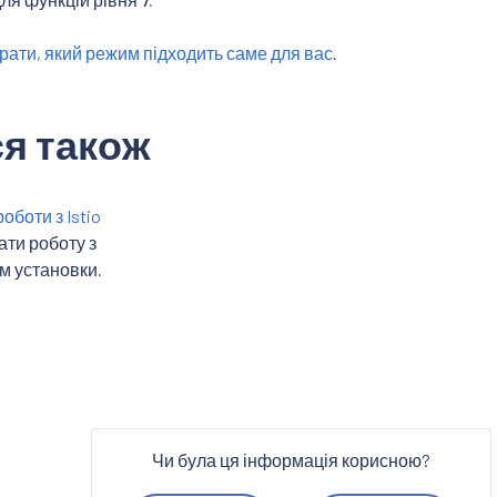
брати, який режим підходить саме для вас
.
я також
оботи з Istio
ати роботу з
м установки.
Чи була ця інформація корисною?