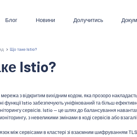
Блог
Новини
Долучитись
Докум
яд
Що таке Istio?
ке Istio?
на мережа з відкритим вихідним кодом, яка прозоро накладаєть
і функції Istio забезпечують уніфікований та більш ефективн
ніторингу сервісів. Istio — це шлях до балансування наванта
моніторингу, з невеликими змінами в коді сервісів або взагалі
язок між сервісами в кластері зі взаємним шифруванням TLS