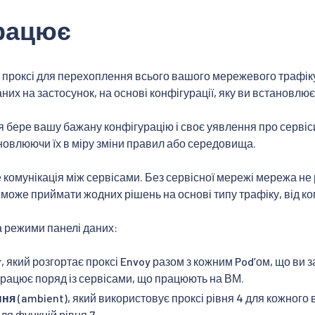
працює
є проксі для перехоплення всього вашого мережевого трафік
них на застосунок, на основі конфігурації, яку ви встановлює
 бере вашу бажану конфігурацію і своє уявлення про сервіси
новлюючи їх в міру зміни правил або середовища.
 комунікація між сервісами. Без сервісної мережі мережа не 
 може приймати жодних рішень на основі типу трафіку, від ког
ва режими панелі даних:
r
, який розгортає проксі Envoy разом з кожним Podʼом, що ви 
працює поряд із сервісами, що працюють на ВМ.
ння
(ambient), який використовує проксі рівня 4 для кожного в
для функцій рівня 7.