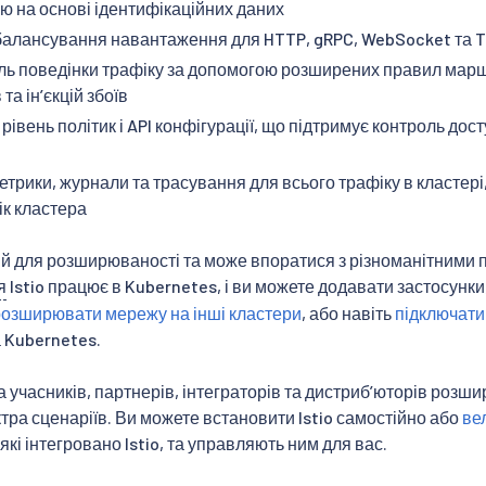
ю на основі ідентифікаційних даних
алансування навантаження для HTTP, gRPC, WebSocket та T
ль поведінки трафіку за допомогою розширених правил маршр
та інʼєкцій збоїв
івень політик і API конфігурації, що підтримує контроль до
трики, журнали та трасування для всього трафіку в кластері
ік кластера
ий для розширюваності та може впоратися з різноманітними 
я
Istio працює в Kubernetes, і ви можете додавати застосунки,
розширювати мережу на інші кластери
, або навіть
підключати
 Kubernetes.
 учасників, партнерів, інтеграторів та дистрибʼюторів розши
тра сценаріїв. Ви можете встановити Istio самостійно або
ве
які інтегровано Istio, та управляють ним для вас.