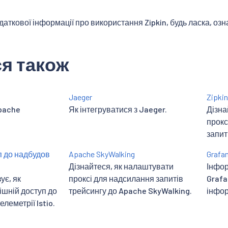
аткової інформації про використання Zipkin, будь ласка, оз
я також
Jaeger
Zipkin
Apache
Як інтегруватися з Jaeger.
Дізна
прокс
запит
п до надбудов
Apache SkyWalking
Grafa
Дізнайтеся, як налаштувати
Інфор
ує, як
проксі для надсилання запитів
Grafa
шній доступ до
трейсингу до Apache SkyWalking.
інфор
леметрії Istio.