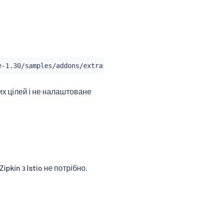
их цілей і не налаштоване
pkin з Istio не потрібно.