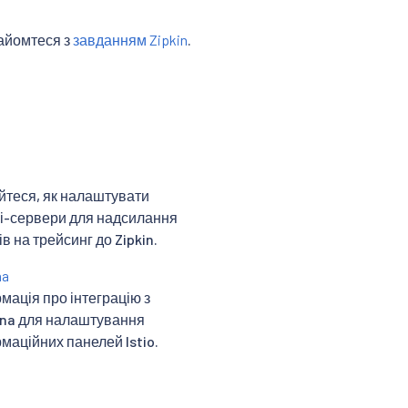
найомтеся з
завданням Zipkin
.
йтеся, як налаштувати
і-сервери для надсилання
ів на трейсинг до Zipkin.
na
мація про інтеграцію з
na для налаштування
маційних панелей Istio.