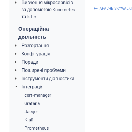
Вивчення мікросервісів
APACHE SKYWALKI
за допомогою Kubernetes
та Istio
Операційна
діяльність
Розгортання
Конфігурація
Поради
Поширені проблеми
Інструменти діагностики
Інтеграція
cert-manager
Grafana
Jaeger
Kiali
Prometheus