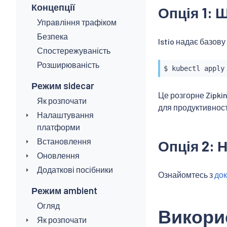
Концепції
Опція 1: 
Управління трафіком
Безпека
Istio надає базов
Спостережуваність
Розширюваність
$ 
kubectl
Режим sidecar
Це розгорне Zipki
Як розпочати
для продуктивност
Налаштування
платформи
Встановлення
Опція 2:
Оновлення
Додаткові посібники
Ознайомтесь з
док
Режим ambient
Огляд
Викори
Як розпочати