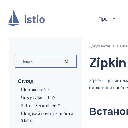
Про
Документація
Опе
Zipkin
Огляд
Zipkin
— це система
вирішення проблем 
Що таке Istio?
Чому саме Istio?
Sidecar чи Ambient?
Встано
Швидкий початок роботи
з Istio