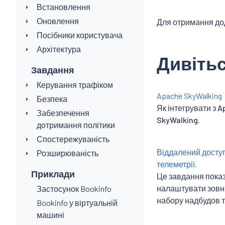
Встановлення
Оновлення
Для отримання дод
Посібники користувача
Архітектура
Дивітьс
Завдання
Керування трафіком
Apache SkyWalking
Безпека
Як інтегрувати з 
Забезпечення
SkyWalking.
дотримання політики
Спостережуваність
Віддалений досту
Розширюваність
телеметрії.
Приклади
Це завдання показ
налаштувати зовні
Застосунок Bookinfo
набору надбудов те
Bookinfo у віртуальній
машині