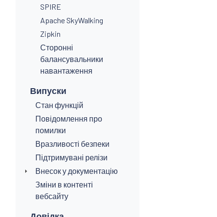
SPIRE
Apache SkyWalking
Zipkin
Сторонні
балансувальники
навантаження
Випуски
Стан функцій
Повідомлення про
помилки
Вразливості безпеки
Підтримувані релізи
Внесок у документацію
Зміни в контенті
вебсайту
Довідка