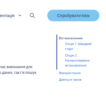
ентація
Спробувати Istio
Встановлення
Опція 1: Швидкий
старт
Опція 2:
Налаштовуване
встановлення
 час виконання для
даних, так і їх пошук.
Використання
Дивіться також