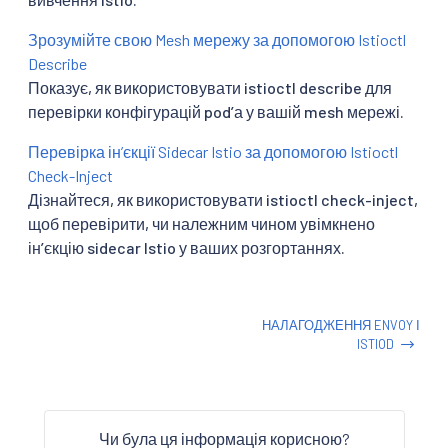
Зрозумійте свою Mesh мережу за допомогою Istioctl
Describe
Показує, як використовувати istioctl describe для
перевірки конфігурацій podʼа у вашій mesh мережі.
Перевірка інʼєкції Sidecar Istio за допомогою Istioctl
Check-Inject
Дізнайтеся, як використовувати istioctl check-inject,
щоб перевірити, чи належним чином увімкнено
інʼєкцію sidecar Istio у ваших розгортаннях.
НАЛАГОДЖЕННЯ ENVOY І
ISTIOD
Чи була ця інформація корисною?