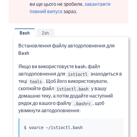
ви ще цього не зробили,
завантажте
повний випуск
зараз.
Bash
Zsh
Встановлення файлу автодоповнення для
Bash
Якщо ви використовуєте bash, файл
автодоповнення для
знаходиться в
istioctl
теці
. Щоб його використовувати,
tools
скопіюйте файл
у вашу
istioctl.bash
домашню теку, а потім додайте наступний
рядок до вашого файлу
, щоб
.bashrc
увімкнути автодоповнення:
$ 
source