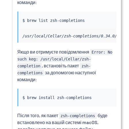
команди:
/usr/local/Cellar/zsh-completions/0.34.0/share
Якщо ви отримуєте повідомлення
Error: No
such keg: /usr/local/Cellar/zsh-
, встановіть пакет
completion
zsh-
за допомогою наступної
completions
команди:
$ brew 
install
Після того, як пакет
буде
zsh-completions
встановлено на вашій системі macOS,