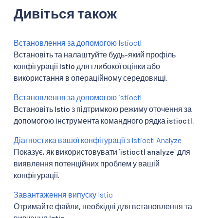
Дивіться також
Встановлення за допомогою Istioctl
Встановіть та налаштуйте будь-який профіль
конфігурації Istio для глибокої оцінки або
використання в операційному середовищі.
Встановлення за допомогою istioctl
Встановіть Istio з підтримкою режиму оточення за
допомогою інструмента командного рядка istioctl.
Діагностика вашої конфігурації з Istioctl Analyze
Показує, як використовувати `istioctl analyze` для
виявлення потенційних проблем у вашій
конфігурації.
Завантаження випуску Istio
Отримайте файли, необхідні для встановлення та
вивчення Istio.