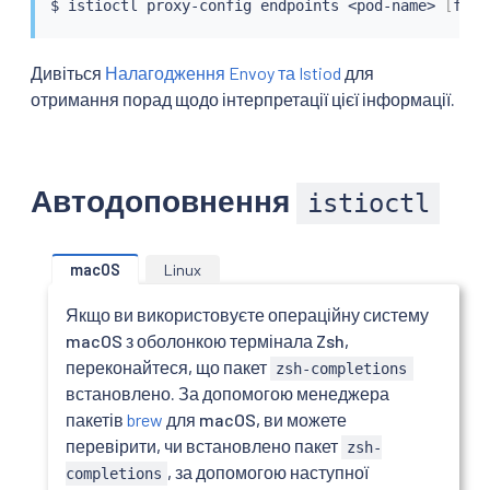
$ 
istioctl
 proxy-config endpoints 
<
pod-name
>
[
flag
Дивіться
Налагодження Envoy та Istiod
для
отримання порад щодо інтерпретації цієї інформації.
Автодоповнення
istioctl
macOS
Linux
Якщо ви використовуєте операційну систему
macOS з оболонкою термінала Zsh,
переконайтеся, що пакет
zsh-completions
встановлено. За допомогою менеджера
пакетів
brew
для macOS, ви можете
перевірити, чи встановлено пакет
zsh-
, за допомогою наступної
completions