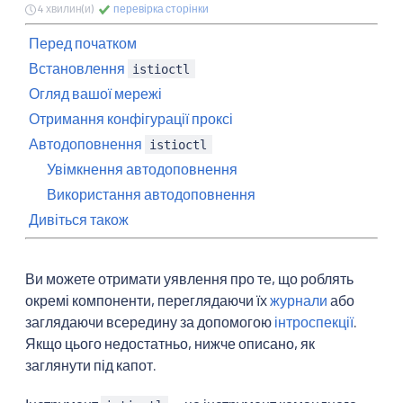
4 хвилин(и)
перевірка сторінки
Перед початком
Встановлення
istioctl
Огляд вашої мережі
Отримання конфігурації проксі
Автодоповнення
istioctl
Увімкнення автодоповнення
Використання автодоповнення
Дивіться також
Ви можете отримати уявлення про те, що роблять
окремі компоненти, переглядаючи їх
журнали
або
заглядаючи всередину за допомогою
інтроспекції
.
Якщо цього недостатньо, нижче описано, як
заглянути під капот.