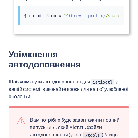
$ 
chmod
 -R go-w 
"
$(
brew --prefix
)
/share"
Увімкнення
автодоповнення
Щоб увімкнути автодоповнення для
у
istioctl
вашій системі, виконайте кроки для вашої улюбленої
оболонки:
Вам потрібно буде завантажити повний
випуск Istio, який містить файли
автодоповнення (у теці
). Якщо
/tools