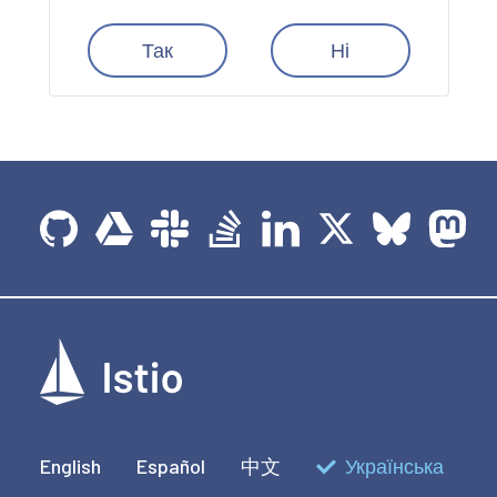
Так
Ні
English
Español
中文
Українська