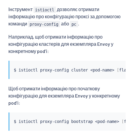
Інструмент
дозволяє отримати
istioctl
інформацію про конфігурацію проксі за допомогою
команди
або
.
proxy-config
pc
Наприклад, щоб отримати інформацію про
конфігурацію кластерів для екземпляра Envoy у
конкретному podʼі:
$ 
istioctl
 proxy-config cluster 
<
pod-name
>
[
flags
]
Щоб отримати інформацію про початкову
конфігурацію для екземпляра Envoy у конкретному
podʼі:
$ 
istioctl
 proxy-config bootstrap 
<
pod-name
>
[
flag