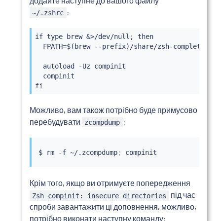
додайте наступне до вашого файлу
:
~/.zshrc
if type brew &>/dev/null; then

  FPATH=$(brew --prefix)/share/zsh-completions:$
  autoload -Uz compinit

  compinit

fi
Можливо, вам також потрібно буде примусово
перебудувати
:
zcompdump
$ 
rm
 -f ~/.zcompdump
;
Крім того, якщо ви отримуєте попередження
під час
Zsh compinit: insecure directories
спроби завантажити ці доповнення, можливо,
потрібно виконати наступну команду: