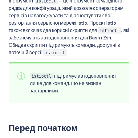
Інструмент
— це інструмент командного
istioctl
рядка для конфігурації, який дозволяє операторам
сервісів налагоджувати та діагностувати свої
розгортання сервісної мережі Istio. Проєкт Istio
також включає два корисні скрипти для
, які
istioctl
забезпечують автодоповнення для Bash і Zsh.
Обидва скрипти підтримують команди, доступні в
поточній версії
.
istioctl
підтримує автодоповнення
istioctl
лише для команд, що не визнані
застарілими.
Перед початком