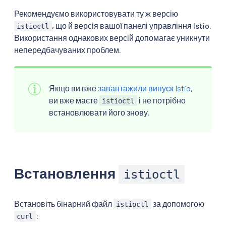
Рекомендуємо використовувати ту ж версію
, що й версія вашої панелі управління Istio.
istioctl
Використання однакових версій допомагає уникнути
непередбачуваних проблем.
Якщо ви вже
завантажили випуск Istio
,
ви вже маєте
і не потрібно
istioctl
встановлювати його знову.
Встановлення
istioctl
Встановіть бінарний файл
за допомогою
istioctl
:
curl