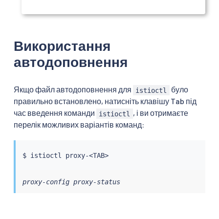
Використання
автодоповнення
Якщо файл автодоповнення для
було
istioctl
правильно встановлено, натисніть клавішу Tab під
час введення команди
, і ви отримаєте
istioctl
перелік можливих варіантів команд:
$ 
istioctl
 proxy-
<
TAB
>
proxy-config proxy-status