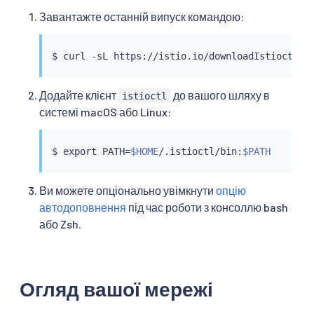
Завантажте останній випуск командою:
$ 
curl
 -sL https://istio.io/downloadIstioctl 
|
Додайте клієнт
до вашого шляху в
istioctl
системі macOS або Linux:
$ 
export
 PATH
=
$HOME
/.istioctl/bin:
$PATH
Ви можете опціонально увімкнути
опцію
автодоповнення
під час роботи з консоллю bash
або Zsh.
Огляд вашої мережі