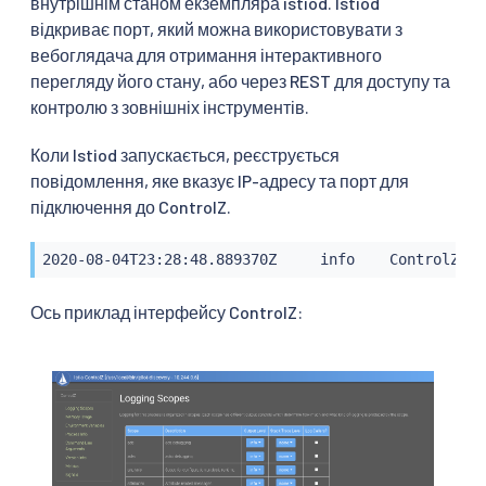
внутрішнім станом екземпляра istiod. Istiod
відкриває порт, який можна використовувати з
вебоглядача для отримання інтерактивного
перегляду його стану, або через REST для доступу та
контролю з зовнішніх інструментів.
Коли Istiod запускається, реєструється
повідомлення, яке вказує IP-адресу та порт для
підключення до ControlZ.
2020-08-04T23:28:48.889370Z     info    ControlZ до
Ось приклад інтерфейсу ControlZ: