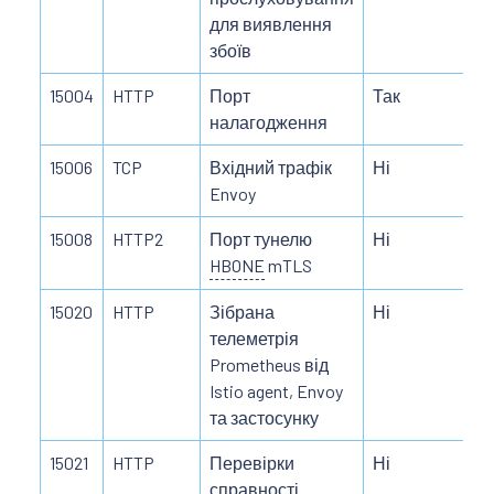
для виявлення
збоїв
15004
HTTP
Порт
Так
налагодження
15006
TCP
Вхідний трафік
Ні
Envoy
15008
HTTP2
Порт тунелю
Ні
HBONE
mTLS
15020
HTTP
Зібрана
Ні
телеметрія
Prometheus від
Istio agent, Envoy
та застосунку
15021
HTTP
Перевірки
Ні
справності