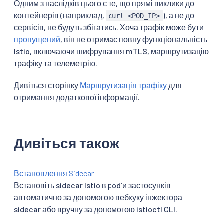
Одним з наслідків цього є те, що прямі виклики до
контейнерів (наприклад,
), а не до
curl <POD_IP>
сервісів, не будуть збігатись. Хоча трафік може бути
пропущений
, він не отримає повну функціональність
Istio, включаючи шифрування mTLS, маршрутизацію
трафіку та телеметрію.
Дивіться сторінку
Маршрутизація трафіку
для
отримання додаткової інформації.
Дивіться також
Встановлення Sidecar
Встановіть sidecar Istio в podʼи застосунків
автоматично за допомогою вебхуку інжектора
sidecar або вручну за допомогою istioctl CLI.