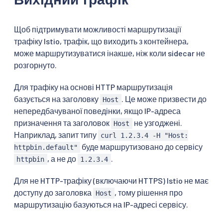
Щоб підтримувати можливості маршрутизації
трафіку Istio, трафік, що виходить з контейнера,
може маршрутизуватися інакше, ніж коли sidecar не
розгорнуто.
Для трафіку на основі HTTP маршрутизація
базується на заголовку
. Це може призвести до
Host
непередбачуваної поведінки, якщо IP-адреса
призначення та заголовок
не узгоджені.
Host
Наприклад, запит типу
curl 1.2.3.4 -H "Host:
буде маршрутизовано до сервісу
httpbin.default"
, а не до
.
httpbin
1.2.3.4
Для не HTTP-трафіку (включаючи HTTPS) Istio не має
доступу до заголовка
, тому рішення про
Host
маршрутизацію базуються на IP-адресі сервісу.