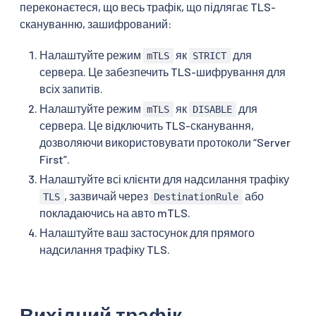
переконаєтеся, що весь трафік, що підлягає TLS-
скануванню, зашифрований:
Налаштуйте режим
як
для
mTLS
STRICT
сервера. Це забезпечить TLS-шифрування для
всіх запитів.
Налаштуйте режим
як
для
mTLS
DISABLE
сервера. Це відключить TLS-сканування,
дозволяючи використовувати протоколи “Server
First”.
Налаштуйте всі клієнти для надсилання трафіку
, зазвичай через
або
TLS
DestinationRule
покладаючись на авто mTLS.
Налаштуйте ваш застосунок для прямого
надсилання трафіку TLS.
Вихідний трафік