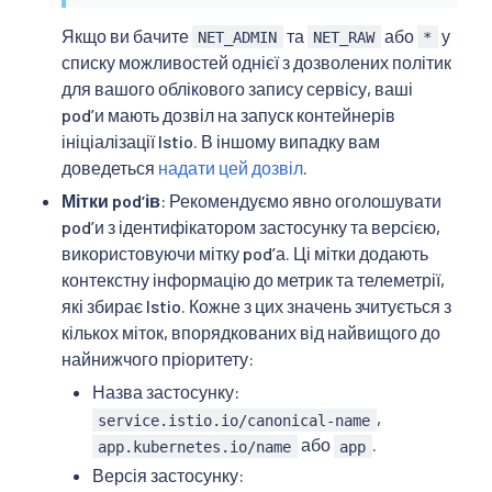
Якщо ви бачите
та
або
у
NET_ADMIN
NET_RAW
*
списку можливостей однієї з дозволених політик
для вашого облікового запису сервісу, ваші
podʼи мають дозвіл на запуск контейнерів
ініціалізації Istio. В іншому випадку вам
доведеться
надати цей дозвіл
.
Мітки podʼів
: Рекомендуємо явно оголошувати
podʼи з ідентифікатором застосунку та версією,
використовуючи мітку podʼа. Ці мітки додають
контекстну інформацію до метрик та телеметрії,
які збирає Istio. Кожне з цих значень зчитується з
кількох міток, впорядкованих від найвищого до
найнижчого пріоритету:
Назва застосунку:
,
service.istio.io/canonical-name
або
.
app.kubernetes.io/name
app
Версія застосунку: