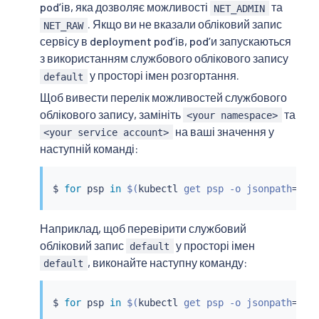
podʼів, яка дозволяє можливості
та
NET_ADMIN
. Якщо ви не вказали обліковий запис
NET_RAW
сервісу в deployment podʼів, podʼи запускаються
з використанням службового облікового запису
у просторі імен розгортання.
default
Щоб вивести перелік можливостей службового
облікового запису, замініть
та
<your namespace>
на ваші значення у
<your service account>
наступній команді:
$ 
for
 psp 
in
$(
kubectl
 get psp -o jsonpath
=
"{r
Наприклад, щоб перевірити службовий
обліковий запис
у просторі імен
default
, виконайте наступну команду:
default
$ 
for
 psp 
in
$(
kubectl
 get psp -o jsonpath
=
"{r