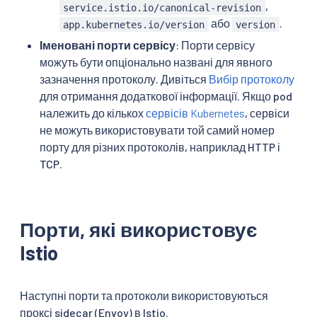
,
service.istio.io/canonical-revision
або
.
app.kubernetes.io/version
version
Іменовані порти сервісу
: Порти сервісу
можуть бути опціонально названі для явного
зазначення протоколу. Дивіться
Вибір протоколу
для отримання додаткової інформації. Якщо pod
належить до кількох
сервісів Kubernetes
, сервіси
не можуть використовувати той самий номер
порту для різних протоколів, наприклад HTTP і
TCP.
Порти, які використовує
Istio
Наступні порти та протоколи використовуються
проксі sidecar (Envoy) в Istio.