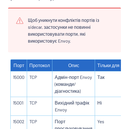
Щоб уникнути конфліктів портів із
sidecar, застосунки не повинні
використовувати порти, які
використовує Envoy.
Порт
Протокол
Опис
Тільки для podʼ
15000
TCP
Адмін-порт Envoy
Так
(команди/
діагностика)
15001
TCP
Вихідний трафік
Ні
Envoy
15002
TCP
Порт
Yes
прослуховування