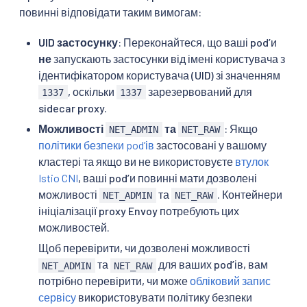
повинні відповідати таким вимогам:
UID застосунку
: Переконайтеся, що ваші podʼи
не
запускають застосунки від імені користувача з
ідентифікатором користувача (UID) зі значенням
, оскільки
зарезервований для
1337
1337
sidecar proxy.
Можливості
та
: Якщо
NET_ADMIN
NET_RAW
політики безпеки podʼів
застосовані у вашому
кластері та якщо ви не використовуєте
втулок
Istio CNI
, ваші podʼи повинні мати дозволені
можливості
та
. Контейнери
NET_ADMIN
NET_RAW
ініціалізації proxy Envoy потребують цих
можливостей.
Щоб перевірити, чи дозволені можливості
та
для ваших podʼів, вам
NET_ADMIN
NET_RAW
потрібно перевірити, чи може
обліковий запис
сервісу
використовувати політику безпеки