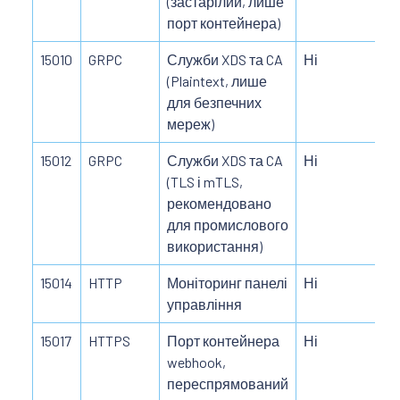
(застарілий, лише
порт контейнера)
15010
GRPC
Служби XDS та CA
Ні
(Plaintext, лише
для безпечних
мереж)
15012
GRPC
Служби XDS та CA
Ні
(TLS і mTLS,
рекомендовано
для промислового
використання)
15014
HTTP
Моніторинг панелі
Ні
управління
15017
HTTPS
Порт контейнера
Ні
webhook,
переспрямований