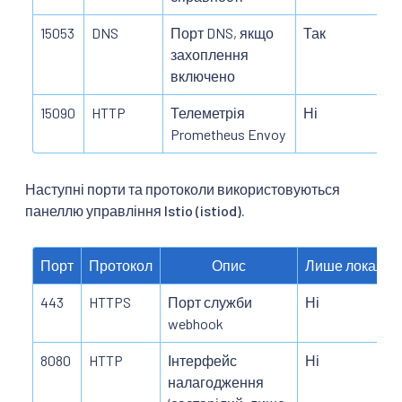
15053
DNS
Порт DNS, якщо
Так
захоплення
включено
15090
HTTP
Телеметрія
Ні
Prometheus Envoy
Наступні порти та протоколи використовуються
панеллю управління Istio (istiod).
Порт
Протокол
Опис
Лише локальн
443
HTTPS
Порт служби
Ні
webhook
8080
HTTP
Інтерфейс
Ні
налагодження