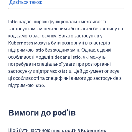
Дивіться також
Istio надає широкі функціональні можливості
застосункам з мінімальним або взагалі без впливу на
код самого застосунку. Багато застосунків у
Kubernetes можуть бути розгорнуті в кластері з
підтримкою Istio без жодних змін. Однак, є деякі
особливості моделі sidecar в Istio, які можуть
потребувати спеціальної уваги при розгортанні
застосунку з підтримкою Istio. Цей документ описує
ці особливості та специфічні вимоги до застосунків з
підтримкою Istio.
Вимоги до podʼів
Щоб бути частиною mesh, podʼи в Kubernetes