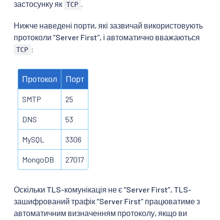
застосунку як
.
TCP
Нижче наведені порти, які зазвичай використовують
протоколи “Server First”, і автоматично вважаються
:
TCP
Протокол
Порт
SMTP
25
DNS
53
MySQL
3306
MongoDB
27017
Оскільки TLS-комунікація не є “Server First”, TLS-
зашифрований трафік “Server First” працюватиме з
автоматичним визначенням протоколу, якщо ви