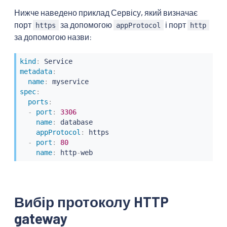
Нижче наведено приклад Сервісу, який визначає
порт
за допомогою
і порт
https
appProtocol
http
за допомогою назви:
kind
:
metadata
:
name
:
spec
:
ports
:
-
port
:
3306
name
:
 database

appProtocol
:
 https

-
port
:
80
name
:
 http
-
web
Вибір протоколу HTTP
gateway