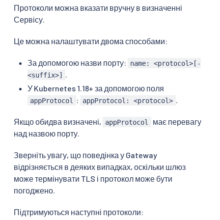
Протоколи можна вказати вручну в визначенні
Сервісу.
Це можна налаштувати двома способами:
За допомогою назви порту:
name: <protocol>[-
.
<suffix>]
У Kubernetes 1.18+ за допомогою поля
:
.
appProtocol
appProtocol: <protocol>
Якщо обидва визначені,
має перевагу
appProtocol
над назвою порту.
Зверніть увагу, що поведінка у Gateway
відрізняється в деяких випадках, оскільки шлюз
може термінувати TLS і протокол може бути
погоджено.
Підтримуються наступні протоколи: