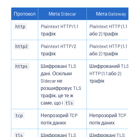
Протокол
Мета Sidecar
Мета Gateway
Plaintext HTTP/1.1
Plaintext HTTP (1.1
http
трафік
або 2) трафік
Plaintext HTTP/2
Plaintext HTTP (1.1
http2
трафік
або 2) трафік
Шифровані TLS
Шифрований TLS
https
дані. Оскільки
HTTP (1.1 або 2)
Sidecar не
трафік
розшифровує TLS
трафік, це те ж
саме, що і
tls
Непрозорий TCP
Непрозорий TCP
tcp
потік даних
потік даних
Шифровані TLS
Шифровані TLS
tls