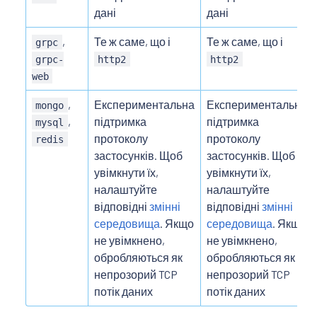
дані
дані
,
Те ж саме, що і
Те ж саме, що і
grpc
grpc-
http2
http2
web
,
Експериментальна
Експериментальна
mongo
,
підтримка
підтримка
mysql
протоколу
протоколу
redis
застосунків. Щоб
застосунків. Щоб
увімкнути їх,
увімкнути їх,
налаштуйте
налаштуйте
відповідні
змінні
відповідні
змінні
середовища
. Якщо
середовища
. Якщо
не увімкнено,
не увімкнено,
обробляються як
обробляються як
непрозорий TCP
непрозорий TCP
потік даних
потік даних