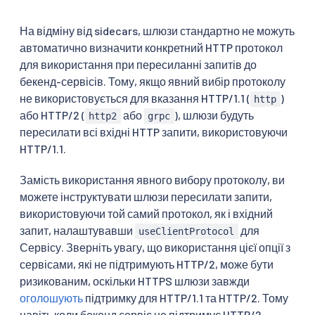
На відміну від sidecars, шлюзи стандартно не можуть
автоматично визначити конкретний HTTP протокол
для використання при пересиланні запитів до
бекенд-сервісів. Тому, якщо явний вибір протоколу
не використовується для вказання HTTP/1.1 (
)
http
або HTTP/2 (
або
), шлюзи будуть
http2
grpc
пересилати всі вхідні HTTP запити, використовуючи
HTTP/1.1.
Замість використання явного вибору протоколу, ви
можете інструктувати шлюзи пересилати запити,
використовуючи той самий протокол, як і вхідний
запит, налаштувавши
для
useClientProtocol
Сервісу. Зверніть увагу, що використання цієї опції з
сервісами, які не підтримують HTTP/2, може бути
ризикованим, оскільки HTTPS шлюзи завжди
оголошують
підтримку для HTTP/1.1 та HTTP/2. Тому
навіть коли бекенд сервіс не підтримує HTTP/2,