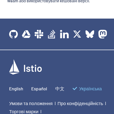
Wasm або використовувати кешовані версії.
English
Español
中文
Українська
Умови та положення
Про конфіденційність
|
|
Торгові марки
|