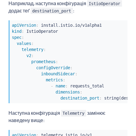
Наприклад, наступна конфігурація
IstioOperator
додає теґ
:
destination_port
apiVersion
:
kind
:
spec
:
values
:
telemetry
:
v2
:
prometheus
:
configOverride
:
inboundSidecar
:
metrics
:
-
name
:
 requests_total

dimensions
:
destination_port
:
 string(destin
Наступна конфігурація
замінює
Telemetry
наведену вище:
apiVersion
: