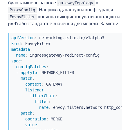
було замінено на поле
в
gatewayTopology
. Наприклад, наступна конфігурація
ProxyConfig
повинна використовувати анотацію на
EnvoyFilter
podʼі або стандартне значення для мережі. Замість:
apiVersion
:
kind
:
metadata
:
name
:
 ingressgateway
-
redirect
-
spec
:
configPatches
:
-
applyTo
:
 NETWORK_FILTER

match
:
context
:
 GATEWAY

listener
:
filterChain
:
filter
:
name
:
 envoy.filters.network.http_connec
patch
:
operation
:
 MERGE

value
: