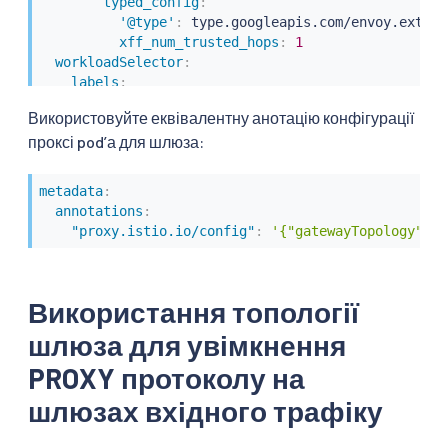
typed_config
:
'@type'
:
 type.googleapis.com/envoy.extens
xff_num_trusted_hops
:
1
workloadSelector
:
labels
:
istio
:
 ingress
-
gateway
Використовуйте еквівалентну анотацію конфігурації
проксі podʼа для шлюза:
metadata
:
annotations
:
"proxy.istio.io/config"
:
'{"gatewayTopology" : 
Використання топології
шлюза для увімкнення
PROXY протоколу на
шлюзах вхідного трафіку