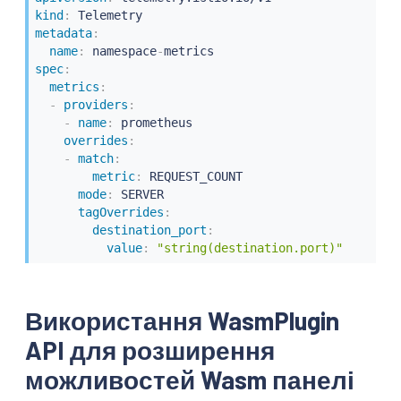
kind
:
metadata
:
name
:
 namespace
-
spec
:
metrics
:
-
providers
:
-
name
:
 prometheus

overrides
:
-
match
:
metric
:
 REQUEST_COUNT

mode
:
 SERVER

tagOverrides
:
destination_port
:
value
:
"string(destination.port)"
Використання WasmPlugin
API для розширення
можливостей Wasm панелі