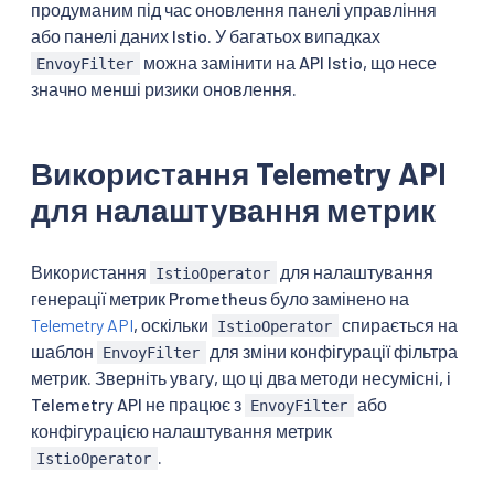
продуманим під час оновлення панелі управління
або панелі даних Istio. У багатьох випадках
можна замінити на API Istio, що несе
EnvoyFilter
значно менші ризики оновлення.
Використання Telemetry API
для налаштування метрик
Використання
для налаштування
IstioOperator
генерації метрик Prometheus було замінено на
Telemetry API
, оскільки
спирається на
IstioOperator
шаблон
для зміни конфігурації фільтра
EnvoyFilter
метрик. Зверніть увагу, що ці два методи несумісні, і
Telemetry API не працює з
або
EnvoyFilter
конфігурацією налаштування метрик
.
IstioOperator