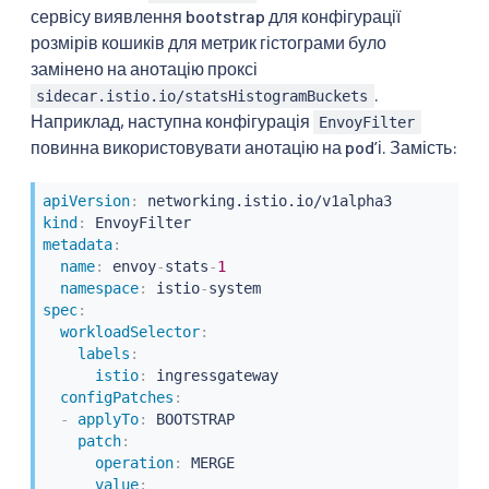
сервісу виявлення bootstrap для конфігурації
розмірів кошиків для метрик гістограми було
замінено на анотацію проксі
.
sidecar.istio.io/statsHistogramBuckets
Наприклад, наступна конфігурація
EnvoyFilter
повинна використовувати анотацію на podʼі. Замість:
apiVersion
:
kind
:
metadata
:
name
:
 envoy
-
stats
-
1
namespace
:
 istio
-
spec
:
workloadSelector
:
labels
:
istio
:
 ingressgateway

configPatches
:
-
applyTo
:
 BOOTSTRAP

patch
:
operation
:
 MERGE

value
: