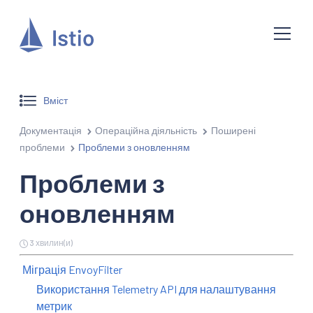
Вміст
Документація
Операційна діяльність
Поширені
проблеми
Проблеми з оновленням
Проблеми з
оновленням
3 хвилин(и)
Міграція EnvoyFilter
Використання Telemetry API для налаштування
метрик