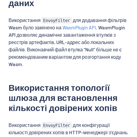
даних
Використання
для додавання фільтрів
EnvoyFilter
Wasm було замінено на
WasmPlugin API
. WasmPlugin
API дозволяє динамічне завантаження втулків з
реєстрів артефактів, URL-адрес або локальних
файлів. Виконавчий файл втулка “Null” більше не є
рекомендованим варіантом для розгортання коду
Wasm.
Використання топології
шлюза для встановлення
кількості довірених хопів
Використання
для конфігурації
EnvoyFilter
кількості довірених хопів в HTTP-менеджері зʼєднань