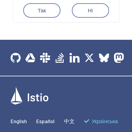
Так
Ні
English
Español
中文
Українська