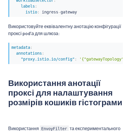
workloadSelector
:
labels
:
istio
:
 ingress
-
gateway
Використовуйте еквівалентну анотацію конфігурації
проксі podʼа для шлюза:
metadata
:
annotations
:
"proxy.istio.io/config"
:
'{"gatewayTopology" : 
Використання анотації
проксі для налаштування
розмірів кошиків гістограми
Використання
та експериментального
EnvoyFilter