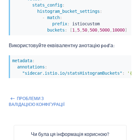
stats_config
:
histogram_bucket_settings
:
-
match
:
prefix
:
 istiocustom

buckets
:
[
1
,
5
,
50
,
500
,
5000
,
10000
]
Використовуйте еквівалентну анотацію podʼа:
metadata
:
annotations
:
"sidecar.istio.io/statsHistogramBuckets"
:
'{"is
ПРОБЛЕМИ З
ВАЛІДАЦІЄЮ КОНФІГУРАЦІЇ
Чи була ця інформація корисною?