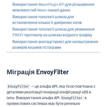
Використання WasmPlugin API для розширення
можливостей Wasm панелі даних
Використання топології шлюза для
встановлення кількості довірених хопів
Використання топології шлюза для увімкнення
PROXY протоколу на шлюзах вхідного трафіку
Використання анотації проксі для налаштування
розмірів кошиків гістограми
Міграція EnvoyFilter
— це альфа API, яка тісно повʼязана з
EnvoyFilter
деталями реалізації генерації конфігурації xDS в
Istio. Використання альфа API
в
EnvoyFilter
промислових системах має бути ретельно