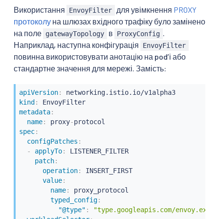
Використання
для увімкнення
PROXY
EnvoyFilter
протоколу
на шлюзах вхідного трафіку було замінено
на поле
в
.
gatewayTopology
ProxyConfig
Наприклад, наступна конфігурація
EnvoyFilter
повинна використовувати анотацію на podʼі або
стандартне значення для мережі. Замість:
apiVersion
:
kind
:
metadata
:
name
:
 proxy
-
spec
:
configPatches
:
-
applyTo
:
 LISTENER_FILTER

patch
:
operation
:
 INSERT_FIRST

value
:
name
:
 proxy_protocol

typed_config
:
"@type"
:
"type.googleapis.com/envoy.exten