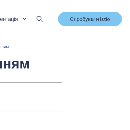
ентація
Спробувати Istio
енням
нням