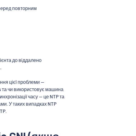
 перед повторним
ієнта до віддалено
.
ння цієї проблеми —
es та чи використовує машина
инхронізації часу — це NTP та
ми. У таких випадках NTP
TP.
io CNI (якщо