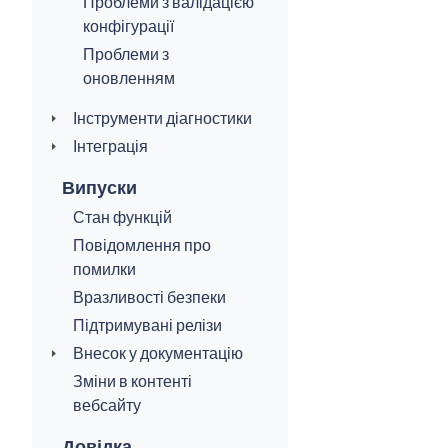
Проблеми з валідацією
конфігурації
Проблеми з
оновленням
Інструменти діагностики
Інтеграція
Випуски
Стан функцій
Повідомлення про
помилки
Вразливості безпеки
Підтримувані релізи
Внесок у документацію
Зміни в контенті
вебсайту
Довідка