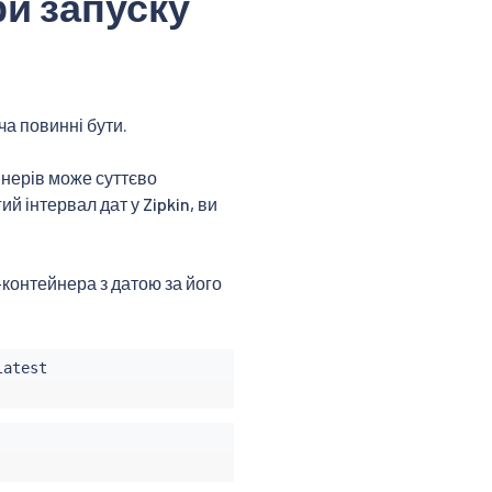
ри запуску
ча повинні бути.
йнерів може суттєво
й інтервал дат у Zipkin, ви
контейнера з датою за його