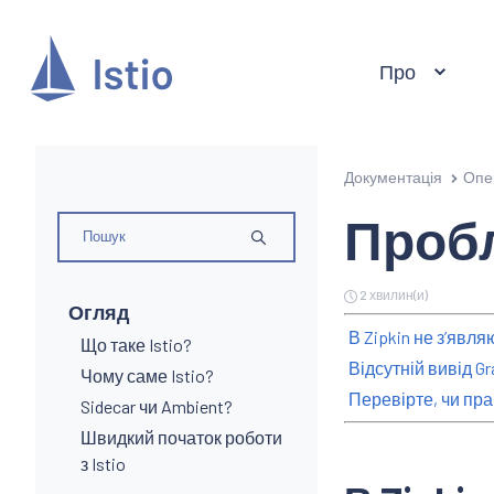
Про
Документація
Опе
Проб
2 хвилин(и)
Огляд
В Zipkin не зʼявля
Що таке Istio?
Відсутній вивід Gr
Чому саме Istio?
Перевірте, чи пра
Sidecar чи Ambient?
Швидкий початок роботи
з Istio