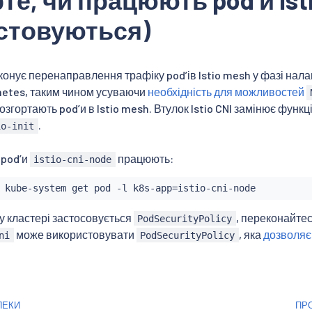
стовуються)
виконує перенаправлення трафіку podʼів Istio mesh у фазі на
netes, таким чином усуваючи
необхідність для можливостей
розгортають podʼи в Istio mesh. Втулок Istio CNI замінює функ
.
io-init
 podʼи
працюють:
istio-cni-node
 kube-system get pod -l k8s-app
=
 кластері застосовується
, переконайте
PodSecurityPolicy
може використовувати
, яка
дозволяє
ni
PodSecurityPolicy
ПЕКИ
ПРО