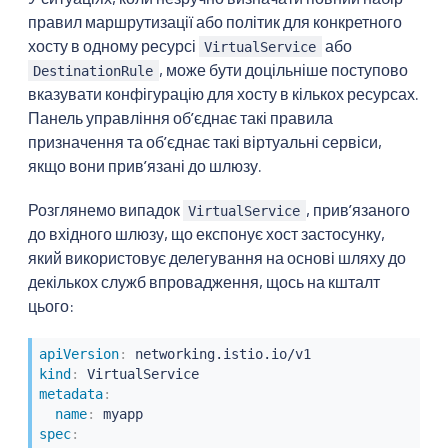
правил маршрутизації або політик для конкретного
хосту в одному ресурсі
або
VirtualService
, може бути доцільніше поступово
DestinationRule
вказувати конфігурацію для хосту в кількох ресурсах.
Панель управління обʼєднає такі правила
призначення та обʼєднає такі віртуальні сервіси,
якщо вони привʼязані до шлюзу.
Розглянемо випадок
, привʼязаного
VirtualService
до вхідного шлюзу, що експонує хост застосунку,
який використовує делегування на основі шляху до
декількох служб впровадження, щось на кшталт
цього:
apiVersion
:
kind
:
metadata
:
name
:
spec
: