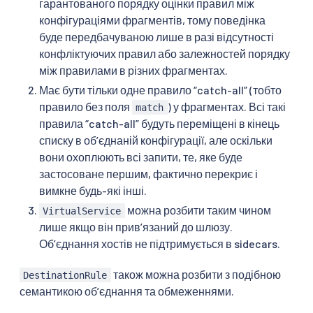
гарантованого порядку оцінки правил між
apiVersion
:
конфігураціями фрагментів, тому поведінка
kind
:
буде передбачуваною лише в разі відсутності
metadata
:
name
:
 myapp
-
...
конфліктуючих правил або залежностей порядку
між правилами в різних фрагментах.
Має бути тільки одне правило “catch-all” (тобто
правило без поля
) у фрагментах. Всі такі
match
правила “catch-all” будуть переміщені в кінець
списку в обʼєднаній конфігурації, але оскільки
вони охоплюють всі запити, те, яке буде
застосоване першим, фактично перекриє і
вимкне будь-які інші.
можна розбити таким чином
VirtualService
лише якщо він привʼязаний до шлюзу.
Обʼєднання хостів не підтримується в sidecars.
також можна розбити з подібною
DestinationRule
семантикою об’єднання та обмеженнями.