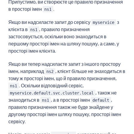
Припустимо, ви створюєте це правило призначення
в просторі імен
.
ns1
Якщо ви надсилаєте запит до сервісу
з
myservice
клієнта в
, правило призначення
ns1
застосовується, оскільки воно знаходиться в
першому просторі імен на шляху пошуку, а саме, у
просторі імен клієнта.
Якщо ви тепер надсилаєте запит з іншого простору
імен, наприклад
, клієнт більше не знаходиться в
ns2
тому ж просторі імен, що й правило призначення,
. Оскільки відповідний сервіс,
ns1
, також не
myservice.default.svc.cluster.local
знаходиться в
, а в просторі імен
,
ns1
default
правило призначення також не буде знайдене у
другому просторі імен шляху пошуку, просторі імен
сервісу.