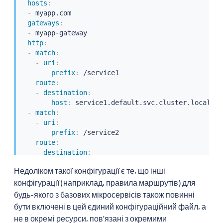
hosts
:
-
 myapp.com

gateways
:
-
 myapp
-
gateway

http
:
-
match
:
-
uri
:
prefix
:
 /service1

route
:
-
destination
:
host
:
 service1.default.svc.cluster.local

-
match
:
-
uri
:
prefix
:
 /service2

route
:
-
destination
:
host
:
 service2.default.svc.cluster.local

Недоліком такої конфігурації є те, що інші
-
match
:
конфігурації (наприклад, правила маршрутів) для
...
будь-якого з базових мікросервісів також повинні
бути включені в цей єдиний конфігураційний файл, а
не в окремі ресурси, повʼязані з окремими