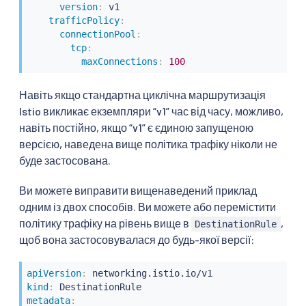
version
:
 v1

trafficPolicy
:
connectionPool
:
tcp
:
maxConnections
:
100
Навіть якщо стандартна циклічна маршрутизація
Istio викликає екземпляри “v1” час від часу, можливо,
навіть постійно, якщо “v1” є єдиною запущеною
версією, наведена вище політика трафіку ніколи не
буде застосована.
Ви можете виправити вищенаведений приклад
одним із двох способів. Ви можете або перемістити
політику трафіку на рівень вище в
,
DestinationRule
щоб вона застосовувалася до будь-якої версії:
apiVersion
:
kind
:
metadata
: