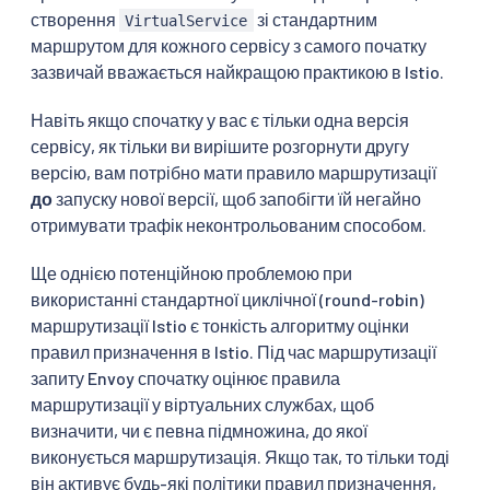
створення
зі стандартним
VirtualService
маршрутом для кожного сервісу з самого початку
зазвичай вважається найкращою практикою в Istio.
Навіть якщо спочатку у вас є тільки одна версія
сервісу, як тільки ви вирішите розгорнути другу
версію, вам потрібно мати правило маршрутизації
до
запуску нової версії, щоб запобігти їй негайно
отримувати трафік неконтрольованим способом.
Ще однією потенційною проблемою при
використанні стандартної циклічної (round-robin)
маршрутизації Istio є тонкість алгоритму оцінки
правил призначення в Istio. Під час маршрутизації
запиту Envoy спочатку оцінює правила
маршрутизації у віртуальних службах, щоб
визначити, чи є певна підмножина, до якої
виконується маршрутизація. Якщо так, то тільки тоді
він активує будь-які політики правил призначення,