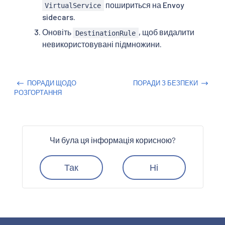
пошириться на Envoy
VirtualService
sidecars.
Оновіть
, щоб видалити
DestinationRule
невикористовувані підмножини.
ПОРАДИ ЩОДО
ПОРАДИ З БЕЗПЕКИ
РОЗГОРТАННЯ
Чи була ця інформація корисною?
Так
Ні