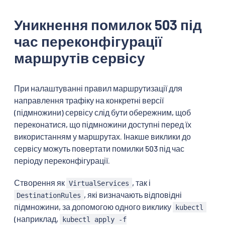
Уникнення помилок 503 під
час переконфігурації
маршрутів сервісу
При налаштуванні правил маршрутизації для
направлення трафіку на конкретні версії
(підмножини) сервісу слід бути обережним, щоб
переконатися, що підмножини доступні перед їх
використанням у маршрутах. Інакше виклики до
сервісу можуть повертати помилки 503 під час
періоду переконфігурації.
Створення як
, так і
VirtualServices
, які визначають відповідні
DestinationRules
підмножини, за допомогою одного виклику
kubectl
(наприклад,
kubectl apply -f