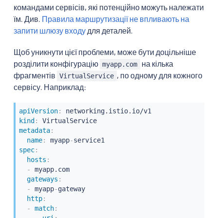
командами сервісів, які потенційно можуть належати
їм. Див.
Правила маршрутизації не впливають на
запити шлюзу входу
для деталей.
Щоб уникнути цієї проблеми, може бути доцільніше
розділити конфігурацію
на кілька
myapp.com
фрагментів
, по одному для кожного
VirtualService
сервісу. Наприклад:
apiVersion
:
kind
:
metadata
:
name
:
 myapp
-
spec
:
hosts
:
-
 myapp.com

gateways
:
-
 myapp
-
gateway

http
:
-
match
:
-
uri
: