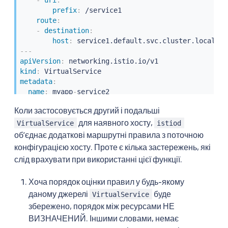
prefix
:
 /service1

route
:
-
destination
:
host
:
---
apiVersion
:
kind
:
metadata
:
name
:
 myapp
-
spec
:
Коли застосовується другий і подальші
hosts
:
для наявного хосту,
-
 myapp.com

VirtualService
istiod
gateways
:
обʼєднає додаткові маршрутні правила з поточною
-
 myapp
-
gateway

конфігурацією хосту. Проте є кілька застережень, які
http
:
слід врахувати при використанні цієї функції.
-
match
:
-
uri
:
Хоча порядок оцінки правил у будь-якому
prefix
:
 /service2

даному джерелі
буде
route
:
VirtualService
-
destination
:
збережено, порядок між ресурсами НЕ
host
:
ВИЗНАЧЕНИЙ. Іншими словами, немає
---