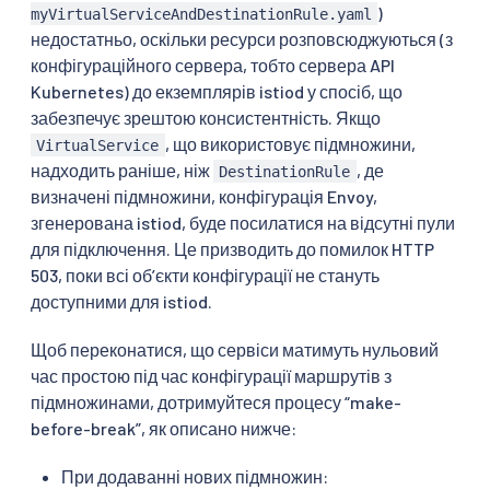
)
myVirtualServiceAndDestinationRule.yaml
недостатньо, оскільки ресурси розповсюджуються (з
конфігураційного сервера, тобто сервера API
Kubernetes) до екземплярів istiod у спосіб, що
забезпечує зрештою консистентність. Якщо
, що використовує підмножини,
VirtualService
надходить раніше, ніж
, де
DestinationRule
визначені підмножини, конфігурація Envoy,
згенерована istiod, буде посилатися на відсутні пули
для підключення. Це призводить до помилок HTTP
503, поки всі обʼєкти конфігурації не стануть
доступними для istiod.
Щоб переконатися, що сервіси матимуть нульовий
час простою під час конфігурації маршрутів з
підмножинами, дотримуйтеся процесу “make-
before-break”, як описано нижче:
При додаванні нових підмножин: