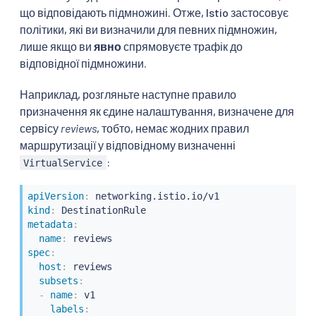
що відповідають підмножині. Отже, Istio застосовує
політики, які ви визначили для певних підмножин,
лише якщо ви
явно
спрямовуєте трафік до
відповідної підмножини.
Наприклад, розгляньте наступне правило
призначення як єдине налаштування, визначене для
сервісу
reviews
, тобто, немає жодних правил
маршрутизації у відповідному визначенні
:
VirtualService
apiVersion
:
kind
:
metadata
:
name
:
spec
:
host
:
 reviews

subsets
:
-
name
:
 v1

labels
: