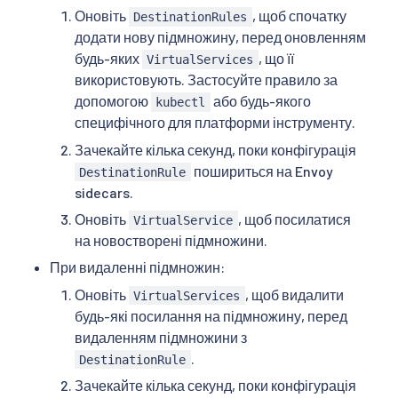
Оновіть
, щоб спочатку
DestinationRules
додати нову підмножину, перед оновленням
будь-яких
, що її
VirtualServices
використовують. Застосуйте правило за
допомогою
або будь-якого
kubectl
специфічного для платформи інструменту.
Зачекайте кілька секунд, поки конфігурація
пошириться на Envoy
DestinationRule
sidecars.
Оновіть
, щоб посилатися
VirtualService
на новостворені підмножини.
При видаленні підмножин:
Оновіть
, щоб видалити
VirtualServices
будь-які посилання на підмножину, перед
видаленням підмножини з
.
DestinationRule
Зачекайте кілька секунд, поки конфігурація