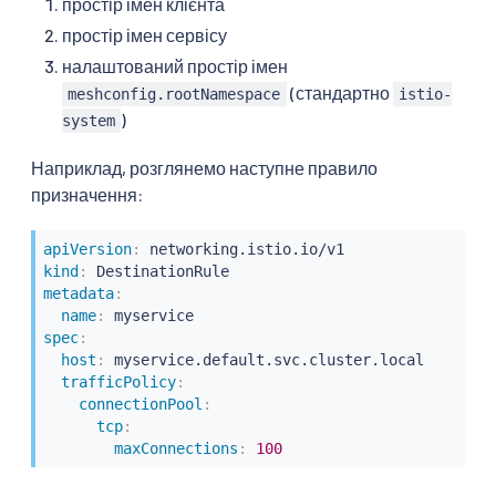
простір імен клієнта
простір імен сервісу
налаштований простір імен
(стандартно
meshconfig.rootNamespace
istio-
)
system
Наприклад, розглянемо наступне правило
призначення:
apiVersion
:
kind
:
metadata
:
name
:
spec
:
host
:
 myservice.default.svc.cluster.local

trafficPolicy
:
connectionPool
:
tcp
:
maxConnections
:
100