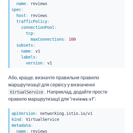
name
:
spec
:
host
:
 reviews

trafficPolicy
:
connectionPool
:
tcp
:
maxConnections
:
100
subsets
:
-
name
:
 v1

labels
:
version
:
 v1
Або, краще, визначте правильне правило
маршрутизації для сервісу у визначенні
. Наприклад, додайте просте
VirtualService
правило маршрутизації для “reviews:v1”:
apiVersion
:
kind
:
metadata
:
name
: