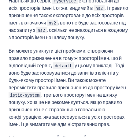
Навіть якщо сервіс
експортований до
myservice
всіх просторів імен і, отже, видимий в
, і правило
ns2
призначення також експортоване до всіх просторів
імен, включаючи
, воно не буде застосоване під
ns2
час запиту з
, оскільки не знаходиться в жодному
ns2
з просторів імен на шляху пошуку.
Ви можете уникнути цієї проблеми, створюючи
правило призначення в тому ж просторі імен, що й
відповідний сервіс,
у цьому прикладі. Тоді
default
воно буде застосовуватися до запитів з клієнтів у
будь-якому просторі імен. Ви також можете
перемістити правило призначення до простору імен
, третього простору імен на шляху
istio-system
пошуку, хоча це не рекомендується, якщо правило
призначення не є справжньою глобальною
конфігурацією, яка застосовується в усіх просторах
імен, і це вимагатиме адміністративних прав.