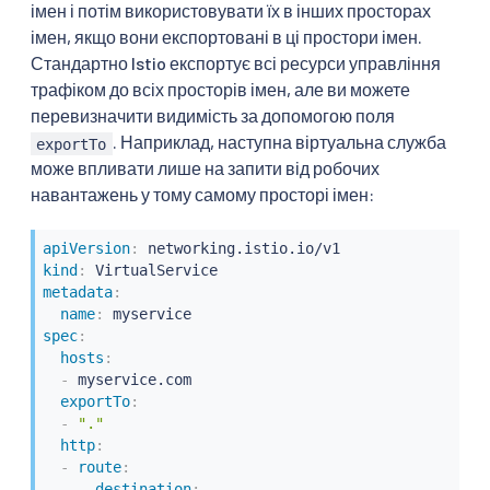
імен і потім використовувати їх в інших просторах
імен, якщо вони експортовані в ці простори імен.
Стандартно Istio експортує всі ресурси управління
трафіком до всіх просторів імен, але ви можете
перевизначити видимість за допомогою поля
. Наприклад, наступна віртуальна служба
exportTo
може впливати лише на запити від робочих
навантажень у тому самому просторі імен:
apiVersion
:
kind
:
metadata
:
name
:
spec
:
hosts
:
-
 myservice.com

exportTo
:
-
"."
http
:
-
route
:
-
destination
: