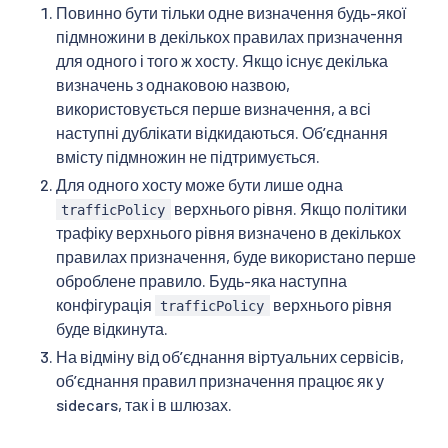
Повинно бути тільки одне визначення будь-якої
підмножини в декількох правилах призначення
для одного і того ж хосту. Якщо існує декілька
визначень з однаковою назвою,
використовується перше визначення, а всі
наступні дублікати відкидаються. Об’єднання
вмісту підмножин не підтримується.
Для одного хосту може бути лише одна
верхнього рівня. Якщо політики
trafficPolicy
трафіку верхнього рівня визначено в декількох
правилах призначення, буде використано перше
оброблене правило. Будь-яка наступна
конфігурація
верхнього рівня
trafficPolicy
буде відкинута.
На відміну від обʼєднання віртуальних сервісів,
обʼєднання правил призначення працює як у
sidecars, так і в шлюзах.