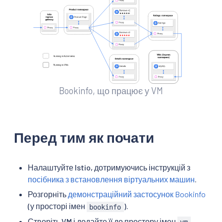
Bookinfo, що працює у VM
Перед тим як почати
Налаштуйте Istio, дотримуючись інструкцій з
посібника з встановлення віртуальних машин
.
Розгорніть
демонстраційний застосунок Bookinfo
(у просторі імен
).
bookinfo
Створіть VM і додайте її до простору імен
,
vm