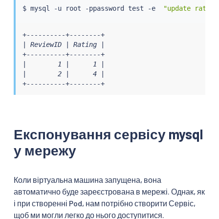
$ mysql -u root -ppassword 
test
 -e  
"update rating
+----------+--------+

| ReviewID | Rating |

+----------+--------+

|        1 |      1 |

|        2 |      4 |

+----------+--------+
Експонування сервісу mysql
у мережу
Коли віртуальна машина запущена, вона
автоматично буде зареєстрована в мережі. Однак, як
і при створенні Pod, нам потрібно створити Сервіс,
щоб ми могли легко до нього доступитися.