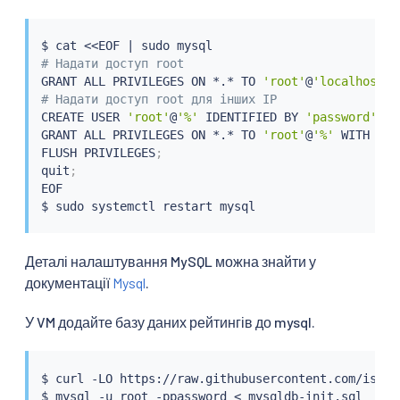
$ 
cat
<<
EOF 
|
sudo
# Надати доступ root
GRANT ALL PRIVILEGES ON *.* TO 
'root'
@
'localhost'
 
# Надати доступ root для інших IP
CREATE USER 
'root'
@
'%'
 IDENTIFIED BY 
'password'
;
GRANT ALL PRIVILEGES ON *.* TO 
'root'
@
'%'
 WITH GRA
FLUSH PRIVILEGES
;
quit
;
EOF

$ 
sudo
Деталі налаштування MySQL можна знайти у
документації
Mysql
.
У VM додайте базу даних рейтингів до mysql.
$ 
curl
 -LO https://raw.githubusercontent.com/istio
$ mysql -u root -ppassword 
<