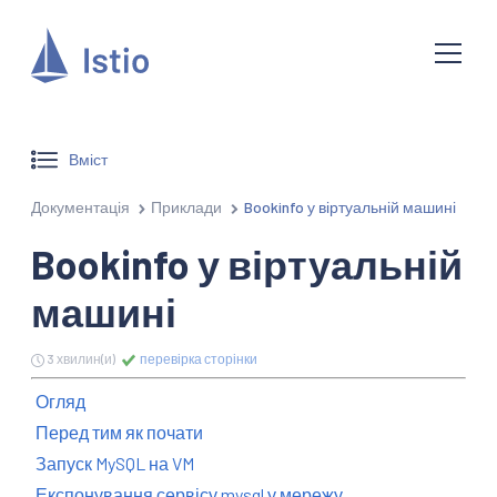
Вміст
Документація
Приклади
Bookinfo у віртуальній машині
Bookinfo у віртуальній
машині
3 хвилин(и)
перевірка сторінки
Огляд
Перед тим як почати
Запуск MySQL на VM
Експонування сервісу mysql у мережу