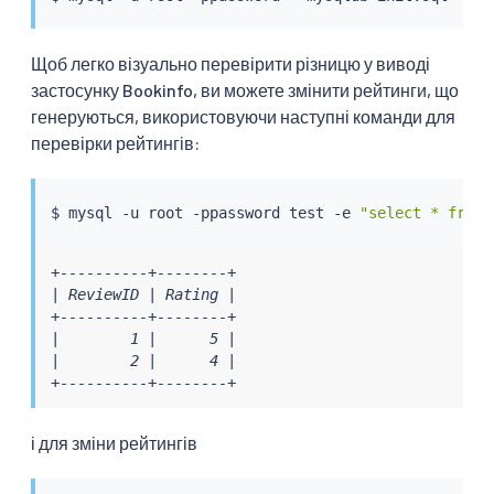
Щоб легко візуально перевірити різницю у виводі
застосунку Bookinfo, ви можете змінити рейтинги, що
генеруються, використовуючи наступні команди для
перевірки рейтингів:
$ mysql -u root -ppassword 
test
 -e 
"select * from 
+----------+--------+

| ReviewID | Rating |

+----------+--------+

|        1 |      5 |

|        2 |      4 |

+----------+--------+
і для зміни рейтингів