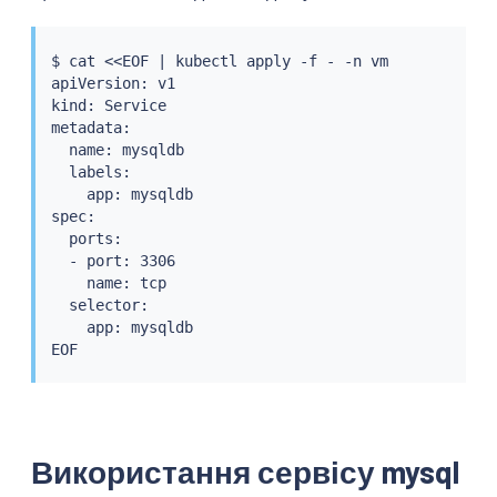
$ 
cat
<<
EOF 
|
kubectl
 apply -f - -n vm

apiVersion: v1

kind: Service

metadata:

  name: mysqldb

  labels:

    app: mysqldb

spec:

  ports:

  - port: 3306

    name: tcp

  selector:

    app: mysqldb

Використання сервісу mysql