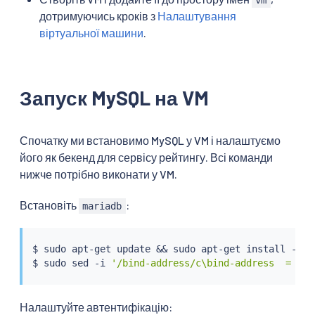
дотримуючись кроків з
Налаштування
віртуальної машини
.
Запуск MySQL на VM
Спочатку ми встановимо MySQL у VM і налаштуємо
його як бекенд для сервісу рейтингу. Всі команди
нижче потрібно виконати у VM.
Встановіть
:
mariadb
$ 
sudo
apt-get
 update 
&&
sudo
apt-get
install
 -y m
$ 
sudo
sed
 -i 
'/bind-address/c\bind-address  = 0.0
Налаштуйте автентифікацію: