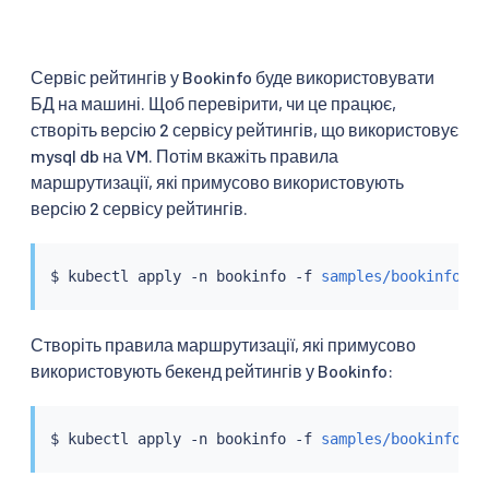
Сервіс рейтингів у Bookinfo буде використовувати
БД на машині. Щоб перевірити, чи це працює,
створіть версію 2 сервісу рейтингів, що використовує
mysql db на VM. Потім вкажіть правила
маршрутизації, які примусово використовують
версію 2 сервісу рейтингів.
$ 
kubectl
 apply -n bookinfo -f 
samples/bookinfo/pl
Створіть правила маршрутизації, які примусово
використовують бекенд рейтингів у Bookinfo:
$ 
kubectl
 apply -n bookinfo -f 
samples/bookinfo/ne