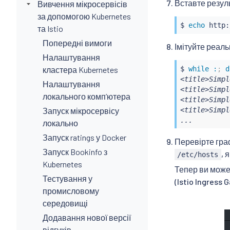
Вставте резул
Вивчення мікросервісів
    - uri:

за допомогою Kubernetes
        pref
$ 
echo
 http:
та Istio
    route:

    - destin
Попередні вимоги
Імітуйте реаль
        host
Налаштування
        port:
кластера Kubernetes
$ 
while
:
;
d
          nu
<title>Simpl
EOF
Налаштування
<title>Simpl
локального компʼютера
<title>Simpl
Запуск мікросервісу
<title>Simpl
...
локально
Запуск ratings у Docker
Перевірте граф
Запуск Bookinfo з
, 
/etc/hosts
Kubernetes
Тепер ви може
Тестування у
(Istio Ingress 
промисловому
середовищі
Додавання нової версії
відгуків