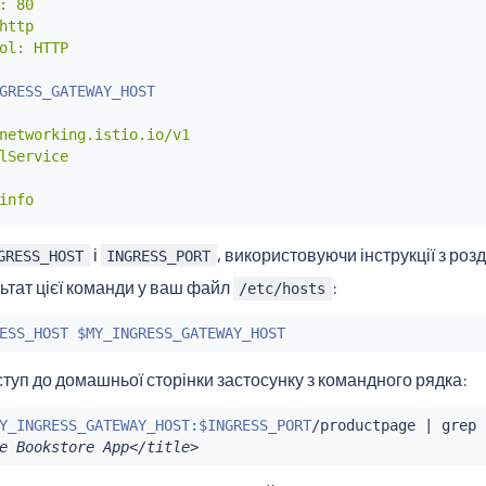
: 80

http

ol: HTTP

GRESS_GATEWAY_HOST
networking.istio.io/v1

lService

info

і
, використовуючи інструкції з роз
GRESS_HOST
INGRESS_PORT
ESS_GATEWAY_HOST
ьтат цієї команди у ваш файл
:
/etc/hosts
-gateway.
$NAMESPACE
.svc.cluster.local

ESS_HOST
$MY_INGRESS_GATEWAY_HOST
туп до домашньої сторінки застосунку з командного рядка:
t: /productpage

Y_INGRESS_GATEWAY_HOST
:
$INGRESS_PORT
/productpage 
|
grep
 
t: /login

e Bookstore App</title>
t: /logout
