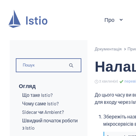
Про
Документація
При
Налаш
3 хвилин(и)
переві
Огляд
До цього часу ви 
Що таке Istio?
для входу через Is
Чому саме Istio?
Sidecar чи Ambient?
Збережіть наз
Швидкий початок роботи
мікросервісів 
з Istio