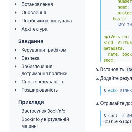
      number
Встановлення
      name: 
Оновлення
      protoc
    hosts:

Посібники користувача
    - 
$MY_IN
Архітектура
---

apiVersion: 
Завдання
kind: Virtua
metadata:

Керування трафіком
  name: book
Безпека
spec:

Забезпечення
  hosts:

Встановіть
IN
  - 
$MY_INGR
дотримання політики
Додайте резул
  gateways:

Спостережуваність
  - bookinfo
Розширюваність
  http:

$ 
echo
$INGR
  - match:

Приклади
    - uri:

Отримайте дос
        exac
Застосунок Bookinfo
    - uri:

$ 
curl
 -s 
$M
Bookinfo у віртуальній
        exac
<title>Simpl
    - uri:

машині
        exac