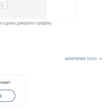
y як єдине джерело трафіку
МОНІТОРИНГ З ISTIO
исною?
і