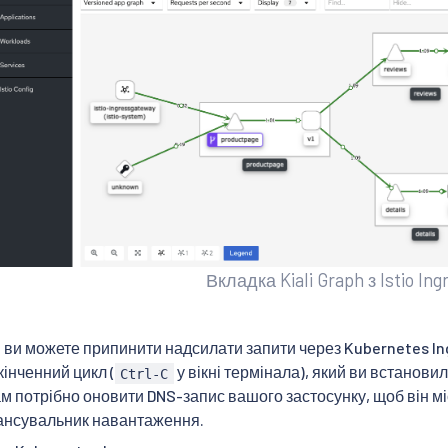
Вкладка Kiali Graph з Istio In
 ви можете припинити надсилати запити через Kubernetes Ingr
інченний цикл (
у вікні термінала), який ви встанов
Ctrl-C
 потрібно оновити DNS-запис вашого застосунку, щоб він міс
ансувальник навантаження.