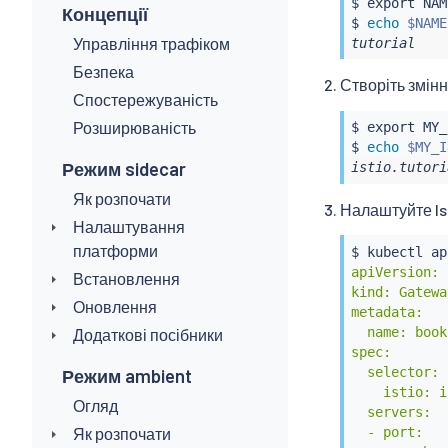
$ 
export
 NAM
Концепції
$ 
echo
$NAME
Управління трафіком
tutorial
Безпека
Створіть змінн
Спостережуваність
Розширюваність
$ 
export
 MY_
$ 
echo
$MY_I
Режим sidecar
istio.tutori
Як розпочати
Налаштуйте Ist
Налаштування
платформи
$ 
kubectl
 ap
apiVersion: 
Встановлення
kind: Gateway
Оновлення
metadata:

  name: book
Додаткові посібники
spec:

  selector:

Режим ambient
    istio: i
Огляд
  servers:

Як розпочати
  - port:
