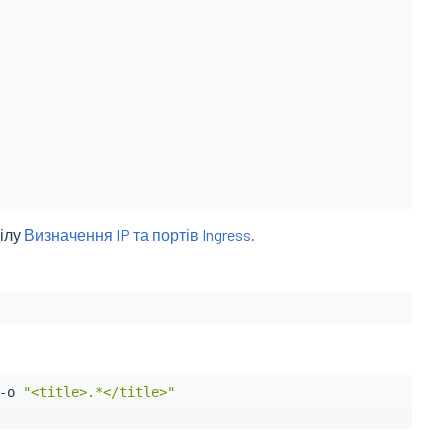
ділу
Визначення IP та портів Ingress
.
-o 
"<title>.*</title>"