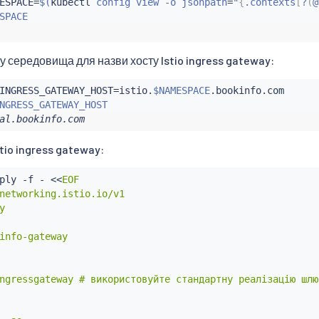
ESPACE
=
$(
kubectl
 config view -o jsonpath
=
"
{
.contexts
[
?
(
@
SPACE
у середовища для назви хосту Istio ingress gateway:
INGRESS_GATEWAY_HOST
=
istio.
$NAMESPACE
.bookinfo.com

NGRESS_GATEWAY_HOST
al.bookinfo.com
io ingress gateway:
ply -f - 
<<
EOF

networking.istio.io/v1



info-gateway

ngressgateway # використовуйте стандартну реалізацію шлюз