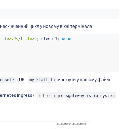
нескінченний цикл у новому вікні термінала:
itle>.*</title>"
;
sleep
 1
;
done
. (URL
має бути у вашому файлі
console
my-kiali.io
ernetes Ingress) і
istio-ingressgateway istio-system