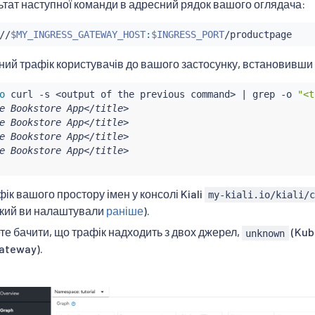
ьтат наступної команди в адресний рядок вашого оглядача:
ix: /static

//
$MY_INGRESS_GATEWAY_HOST
:
$INGRESS_PORT
ation:

ний трафік користувачів до вашого застосунку, встановивши 
: productpage



o
curl
 -s 
<
output of the previous command
>
|
grep
 -o 
"<t
mber: 9080

e Bookstore App</title>

e Bookstore App</title>

e Bookstore App</title>

e Bookstore App</title>

ік вашого простору імен у консолі Kiali
my-kiali.io/kiali/
який ви налаштували
раніше
).
те бачити, що трафік надходить з двох джерел,
(Kub
unknown
Gateway).