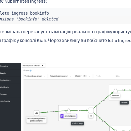
с Kubernetes Ingress:
nsions "bookinfo" deleted
 термінала перезапустіть імітацію реального трафіку користув
графік у консолі Kiali. Через хвилину ви побачите Istio Ing