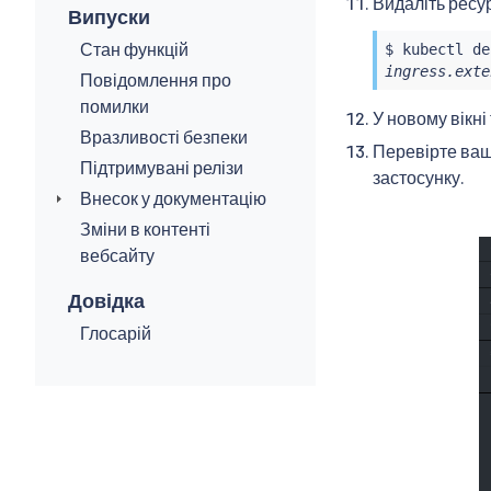
Видаліть ресур
Випуски
Стан функцій
$ 
kubectl
ingress.exte
Повідомлення про
помилки
У новому вікні
Вразливості безпеки
Перевірте ваш 
Підтримувані релізи
застосунку.
Внесок у документацію
Зміни в контенті
вебсайту
Довідка
Глосарій