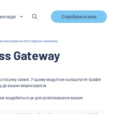
ентація
Спробувати Istio
Налаштування Istio Ingress Gateway
ss Gateway
стосунку ззовні. У цьому модулі ви налаштуєте трафік
ку до ваших мікросервісів.
Вам знадобиться це для розпізнавання ваших