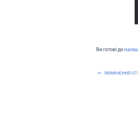
Ви готові до
налаш
УВІМКНЕННЯ IST