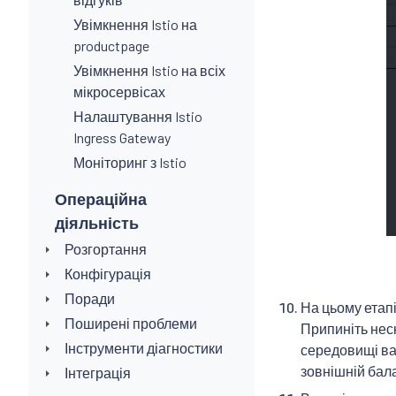
Увімкнення Istio на
productpage
Увімкнення Istio на всіх
мікросервісах
Налаштування Istio
Ingress Gateway
Моніторинг з Istio
Операційна
діяльність
Розгортання
Конфігурація
Поради
На цьому етапі
Поширені проблеми
Припиніть неск
Інструменти діагностики
середовищі вам
зовнішній бал
Інтеграція