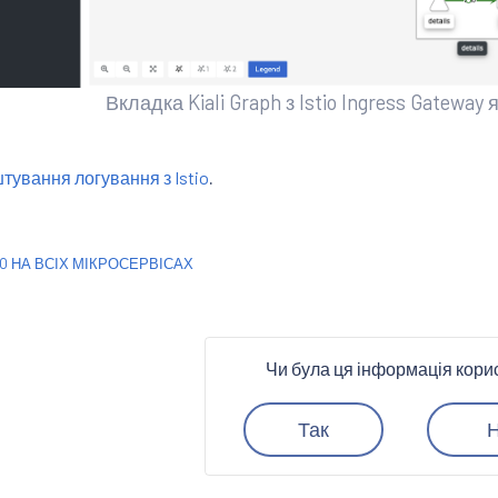
Вкладка Kiali Graph з Istio Ingress Gatewa
тування логування з Istio
.
IO НА ВСІХ МІКРОСЕРВІСАХ
Чи була ця інформація кор
Так
Н