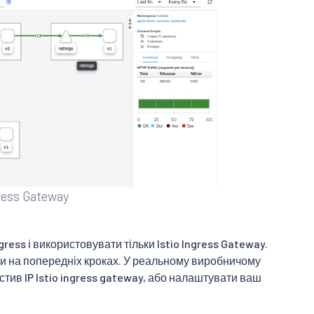
gress Gateway
ess і використовувати тільки Istio Ingress Gateway.
или на попередніх кроках. У реальному виробничому
тив IP Istio ingress gateway, або налаштувати ваш