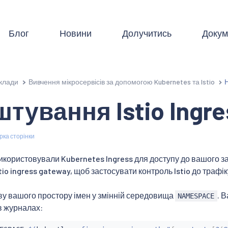
Блог
Новини
Долучитись
Докум
клади
Вивчення мікросервісів за допомогою Kubernetes та Istio
тування Istio Ingre
рка сторінки
використовували Kubernetes Ingress для доступу до вашого за
tio ingress gateway, щоб застосувати контроль Istio до трафі
ву вашого простору імен у змінній середовища
. 
NAMESPACE
в журналах: