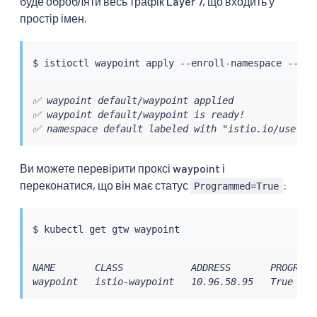
буде обробляти весь трафік Layer 7, що входить у
простір імен.
$ 
istioctl
✅ waypoint default/waypoint applied

✅ waypoint default/waypoint is ready!

✅ namespace default labeled with "istio.io/use-wa
Ви можете перевірити проксі waypoint і
переконатися, що він має статус
:
Programmed=True
$ 
kubectl
NAME       CLASS            ADDRESS       PROGRAMME
waypoint   istio-waypoint   10.96.58.95   True    