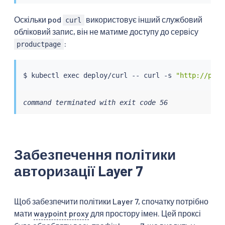
Оскільки pod
використовує інший службовий
curl
обліковий запис, він не матиме доступу до сервісу
:
productpage
$ 
kubectl
exec
 deploy/curl -- 
curl
 -s 
"http://prod
command terminated with exit code 56
Забезпечення політики
авторизації Layer 7
Щоб забезпечити політики Layer 7, спочатку потрібно
мати
waypoint proxy
для простору імен. Цей проксі