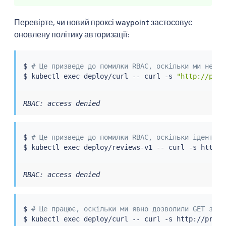
Перевірте, чи новий проксі waypoint застосовує
оновлену політику авторизації:
$ 
# Це призведе до помилки RBAC, оскільки ми не ви
$ 
kubectl
exec
 deploy/curl -- 
curl
 -s 
"http://prod
RBAC: access denied
$ 
# Це призведе до помилки RBAC, оскільки ідентичн
$ 
kubectl
exec
 deploy/reviews-v1 -- 
curl
RBAC: access denied
$ 
# Це працює, оскільки ми явно дозволили GET запи
$ 
kubectl
exec
 deploy/curl -- 
curl
 -s http://produ