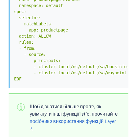
  namespace: default

spec:

  selector:

    matchLabels:

      app: productpage

  action: ALLOW

  rules:

  - from:

    - source:

        principals:

        - cluster.local/ns/default/sa/bookinfo-gate
        - cluster.local/ns/default/sa/waypoint

EOF
Щоб дізнатися більше про те, як
увімкнути інші функції Istio, прочитайте
посібник з використання функцій Layer
7
.