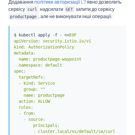
Додавання
політики авторизації L7
явно дозволить
сервісу
надсилати
запити до сервісу
curl
GET
, але не виконувати інші операції:
productpage
$ 
kubectl
 apply -f - 
<<
EOF

apiVersion: security.istio.io/v1

kind: AuthorizationPolicy

metadata:

  name: productpage-waypoint

  namespace: default

spec:

  targetRefs:

  - kind: Service

    group: ""

    name: productpage

  action: ALLOW

  rules:

  - from:

    - source:

        principals:

        - cluster.local/ns/default/sa/curl
