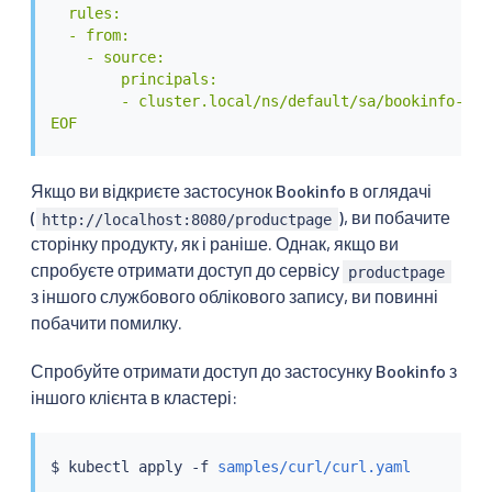
  rules:

  - from:

    - source:

        principals:

        - cluster.local/ns/default/sa/bookinfo-gate
EOF
Якщо ви відкриєте застосунок Bookinfo в оглядачі
(
), ви побачите
http://localhost:8080/productpage
сторінку продукту, як і раніше. Однак, якщо ви
спробуєте отримати доступ до сервісу
productpage
з іншого службового облікового запису, ви повинні
побачити помилку.
Спробуйте отримати доступ до застосунку Bookinfo з
іншого клієнта в кластері:
$ 
kubectl
 apply -f 
samples/curl/curl.yaml