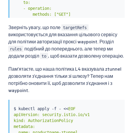
    to:

    - operation:

        methods: ["GET"]

EOF
Зверніть увагу, що поле
targetRefs
використовується для вказання цільового сервісу
для політики авторизації проксі waypoint. Розділ
подібний до попереднього, але тепер ми
rules
додали розділ
, щоб вказати дозволену операцію.
to
Памʼятаєте, що наша політика L4 вказувала ztunnel
дозволяти зʼєднання тільки зі шлюзу? Тепер нам
потрібно оновити її, щоб дозволити зʼєднання і з
waypoint.
$ 
kubectl
 apply -f - 
<<
EOF

apiVersion: security.istio.io/v1

kind: AuthorizationPolicy

metadata:

  name: productpage-ztunnel
