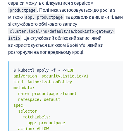
сервіси можуть спілкуватися з сервісом
. Політика застосовується до podʼів з
productpage
міткою
та дозволяє виклики тільки
app: productpage
зі службового облікового запису
cluster.local/ns/default/sa/bookinfo-gateway-
. Це службовий обліковий запис, який
istio
використовується шлюзом Bookinfo, який ви
розгорнули на попередньому кроці.
$ 
kubectl
 apply -f - 
<<
EOF

apiVersion: security.istio.io/v1

kind: AuthorizationPolicy

metadata:

  name: productpage-ztunnel

  namespace: default

spec:

  selector:

    matchLabels:

      app: productpage

  action: ALLOW
