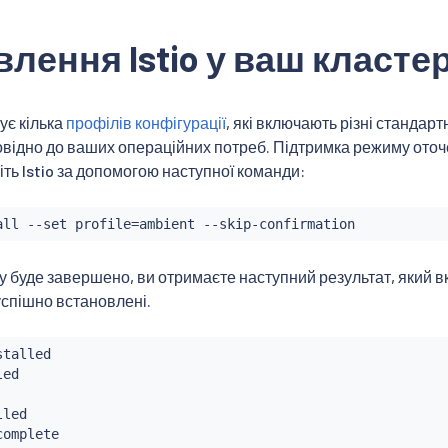
лення Istio у ваш класте
ує кілька
профілів конфігурації
, які включають різні стандар
овідно до ваших операційних потреб. Підтримка режиму ото
іть Istio за допомогою наступної команди:
all
 --set profile
=
у буде завершено, ви отримаєте наступний результат, який вк
спішно встановлені.
talled

ed

led

complete