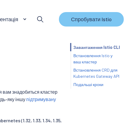
ентація
Спробувати Istio
Завантаження Istio CLI
Встановлення Istio у
ваш кластер
Встановлення CRD для
Kubernetes Gateway API
Подальші кроки
я вам знадобиться кластер
удь-яку іншу
підтримувану
bernetes (1.32, 1.33, 1.34, 1.35,