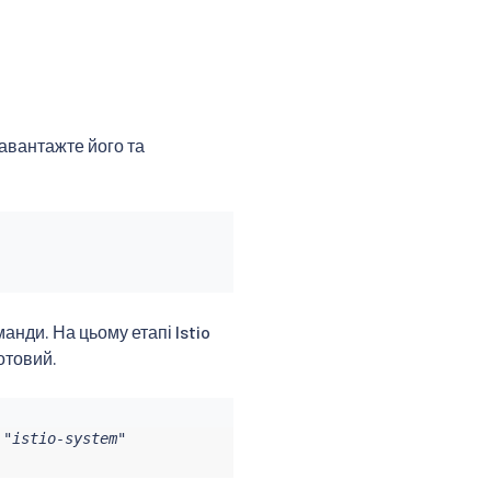
Завантажте його та
анди. На цьому етапі Istio
отовий.
"istio-system"
