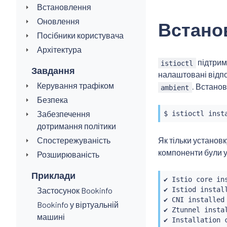
Встановлення
Оновлення
Встанов
Посібники користувача
Архітектура
підтрим
istioctl
Завдання
налаштовані відп
Керування трафіком
. Встанов
ambient
Безпека
Забезпечення
$ 
istioctl
inst
дотримання політики
Спостережуваність
Як тільки установк
компоненти були у
Розширюваність
Приклади
✔ Istio core ins
Застосунок Bookinfo
✔ Istiod install
✔ CNI installed

Bookinfo у віртуальній
✔ Ztunnel instal
машині
✔ Installation 