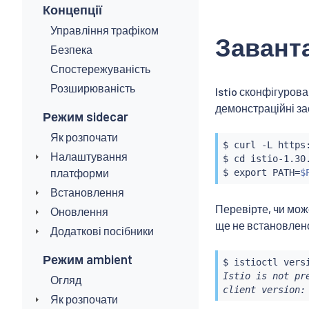
Концепції
Управління трафіком
Заванта
Безпека
Спостережуваність
Розширюваність
Istio сконфігуров
демонстраційні зас
Режим sidecar
Як розпочати
$ 
curl
 -L https
Налаштування
$ 
cd
 istio-1.30.
платформи
$ 
export
 PATH
=
$
Встановлення
Перевірте, чи мож
Оновлення
ще не встановлено
Додаткові посібники
Режим ambient
$ 
istioctl
Istio is not pr
Огляд
client version:
Як розпочати