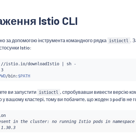
ження Istio CLI
ано за допомогою інструмента командного рядка
. 
istioctl
тосунки Istio:
://istio.io/downloadIstio 
|
 sh -

3

PWD
/bin:
$PATH
ете ви запустити
, спробувавши вивести версію ком
istioctl
 у вашому кластері, тому ви побачите, що жоден з podʼів не г
esent in the cluster: no running Istio pods in namespace 
 1.30.3