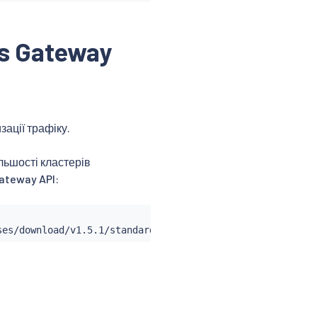
s Gateway
ації трафіку.
льшості кластерів
ateway API: