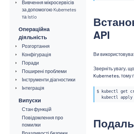
Вивчення мікросервісів
за допомогою Kubernetes
та Istio
Встанов
Операційна
API
діяльність
Розгортання
Ви використовува
Конфігурація
Поради
Зверніть увагу, щ
Поширені проблеми
Kubernetes, тому 
Інструменти діагностики
Інтеграція
$ 
kubectl
 get c
kubectl
Випуски
Стан функцій
Повідомлення про
Подаль
помилки
Вразливості безпеки