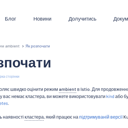
Блог
Новини
Долучитись
Докум
им ambient
Як розпочати
зпочати
рка сторінки
воляє швидко оцінити режим
ambient
в Istio. Для продовженн
у вас немає кластера, ви можете використовувати
kind
або б
etes
.
ь наявності
кластера
, який працює на
підтримуваній версії
Ku