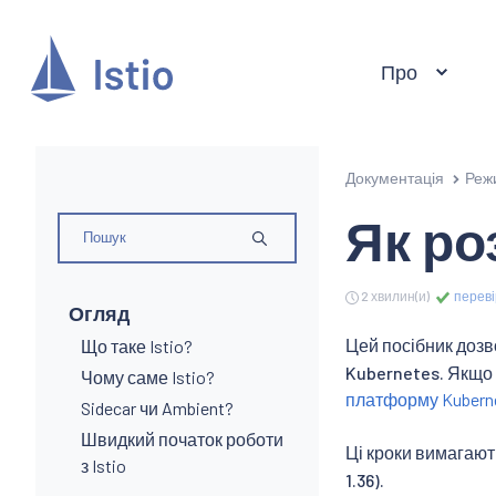
Про
Документація
Реж
Як ро
2 хвилин(и)
переві
Огляд
Цей посібник доз
Що таке Istio?
Kubernetes. Якщо 
Чому саме Istio?
платформу Kubern
Sidecar чи Ambient?
Швидкий початок роботи
Ці кроки вимагают
з Istio
1.36).