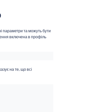
р
тні параметри та можуть бути
чення включена в профіль
азує на те, що всі