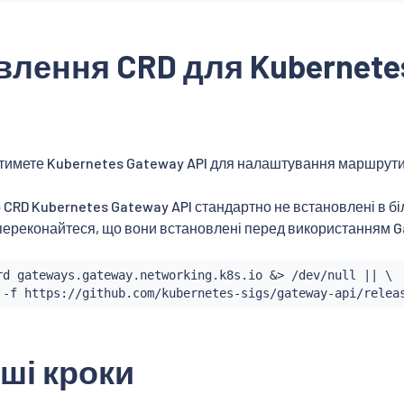
лення CRD для Kubernete
тимете Kubernetes Gateway API для налаштування маршрутиз
о CRD Kubernetes Gateway API стандартно не встановлені в бі
переконайтеся, що вони встановлені перед використанням G
rd gateways.gateway.networking.k8s.io 
&
>
 /dev/null 
||
 \

ші кроки