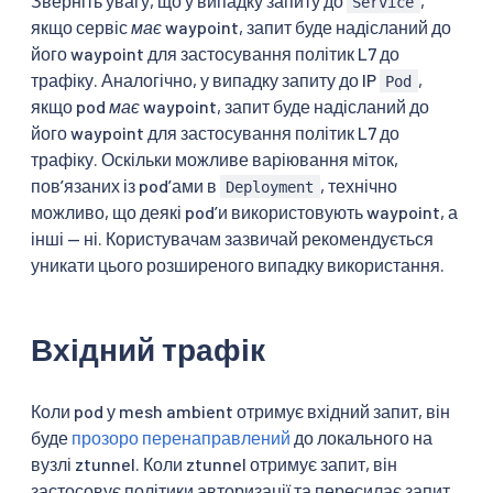
Зверніть увагу, що у випадку запиту до
,
Service
якщо сервіс
має
waypoint, запит буде надісланий до
його waypoint для застосування політик L7 до
трафіку. Аналогічно, у випадку запиту до IP
,
Pod
якщо pod
має
waypoint, запит буде надісланий до
його waypoint для застосування політик L7 до
трафіку. Оскільки можливе варіювання міток,
пов’язаних із podʼами в
, технічно
Deployment
можливо, що деякі podʼи використовують waypoint, а
інші — ні. Користувачам зазвичай рекомендується
уникати цього розширеного випадку використання.
Вхідний трафік
Коли pod у mesh ambient отримує вхідний запит, він
буде
прозоро перенаправлений
до локального на
вузлі ztunnel. Коли ztunnel отримує запит, він
застосовує політики авторизації та пересилає запит