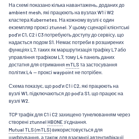
На схемі показано кілька навантажень, доданих до
ambient mesh, які працюють на вузлах W1 і W2
кластера Kubernetes. На кожному вузлі є один
екземпляр проксі ztunnel. У цьому сценарії клієнтські
podʼи C1, C2 і C3 потребують доступу до сервісу, що
надається подом S1. Немає потреби в розширених
функціях L7, таких як маршрутизація трафіку L7 або
управління трафіком L7, тому L4 панель даних
достатня для отримання
mTLS
та застосування
політик L4 — проксі waypoint не потрібен.
Схема показує, що podʼи C1 і C2, які працюють на
вузлі W1, підключаються до podʼа S1, що працює на
вузлі W2.
TCP трафік для C1 і C2 захищено тунелюванням через
створені ztunnel
HBONE
зʼєднання.
Mutual TLS (mTLS)
використовується для
шифрування, а також для взаємної автентифікації