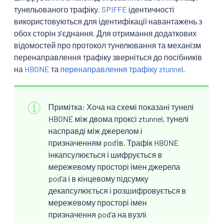
тунельованого трафіку.
SPIFFE
ідентичності
використовуються для ідентифікації навантажень з
обох сторін зʼєднання. Для отримання додаткових
відомостей про протокол тунелювання та механізм
перенаправлення трафіку зверніться до посібників
на
HBONE
та
перенаправлення трафіку ztunnel
.
Примітка: Хоча на схемі показані тунелі
HBONE між двома проксі ztunnel, тунелі
насправді між джерелом і
призначенням podʼів. Трафік HBONE
інкапсулюється і шифрується в
мережевому просторі імен джерела
podʼа і в кінцевому підсумку
декапсулюється і розшифровується в
мережевому просторі імен
призначення podʼа на вузлі