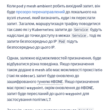
Коли pod у mesh ambient робить вихідний запит, він
буде
прозоро перенаправлений
до локального на
вузлі ztunnel, який визначить, куди і як переслати
запит. Загалом, маршрутизація трафіку поводитися
так само як і у Kubernetes; запити до
будуть
Service
надіслані до точки доступу в межах
, тоді як
Service
запити безпосередньо до IP
підуть
Pod
безпосередньо до цього IP.
Однак, залежно від можливостей призначення, буде
відбуватися різна поведінка. Якщо призначення
також додане в mesh або має можливості проксі Istio
(такі як sidecar), запит буде оновлено до
зашифрованого
тунелю HBONE
. Якщо призначення
має проксі waypoint, окрім оновлення до HBONE,
запит буде пересланий до цього waypoint для
застосування політик L7.