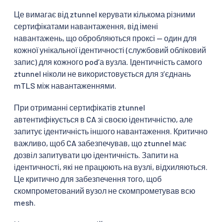
Це вимагає від ztunnel керувати кількома різними
сертифікатами навантаження, від імені
навантажень, що обробляються проксі — один для
кожної унікальної ідентичності (службовий обліковий
запис) для кожного podʼа вузла. Ідентичність самого
ztunnel ніколи не використовується для з’єднань
mTLS між навантаженнями.
При отриманні сертифікатів ztunnel
автентифікується в CA зі своєю ідентичністю, але
запитує ідентичність іншого навантаження. Критично
важливо, щоб CA забезпечував, що ztunnel має
дозвіл запитувати цю ідентичність. Запити на
ідентичності, які не працюють на вузлі, відхиляються.
Це критично для забезпечення того, щоб
скомпрометований вузол не скомпрометував всю
mesh.