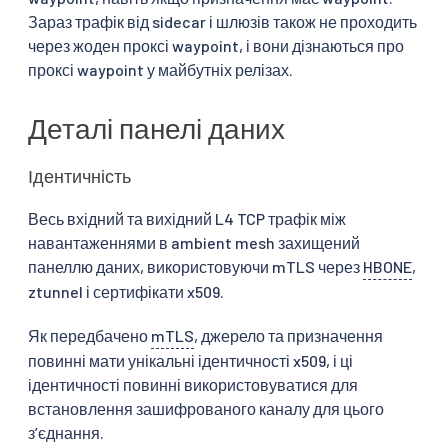
Зараз трафік від sidecar і шлюзів також не проходить
через жоден проксі waypoint, і вони дізнаються про
проксі waypoint у майбутніх релізах.
Деталі панелі даних
Ідентичність
Весь вхідний та вихідний L4 TCP трафік між
навантаженнями в ambient mesh захищений
панеллю даних, використовуючи mTLS через
HBONE
,
ztunnel і сертифікати x509.
Як передбачено
mTLS
, джерело та призначення
повинні мати унікальні ідентичності x509, і ці
ідентичності повинні використовуватися для
встановлення зашифрованого каналу для цього
зʼєднання.