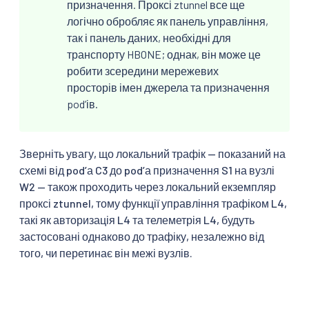
призначення. Проксі ztunnel все ще
логічно обробляє як панель управління,
так і панель даних, необхідні для
транспорту HBONE; однак, він може це
робити зсередини мережевих
просторів імен джерела та призначення
podʼів.
Зверніть увагу, що локальний трафік — показаний на
схемі від podʼа C3 до podʼа призначення S1 на вузлі
W2 — також проходить через локальний екземпляр
проксі ztunnel, тому функції управління трафіком L4,
такі як авторизація L4 та телеметрія L4, будуть
застосовані однаково до трафіку, незалежно від
того, чи перетинає він межі вузлів.