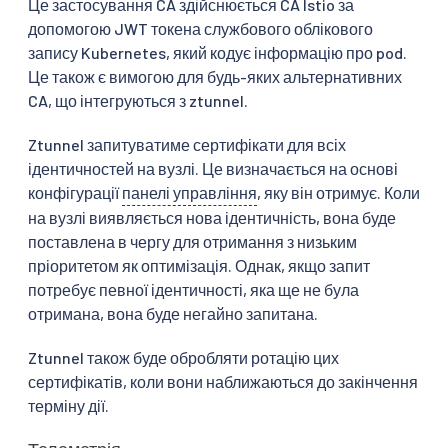
Це застосування CA здійснюється CA Istio за
допомогою JWT токена службового облікового
запису Kubernetes, який кодує інформацію про pod.
Це також є вимогою для будь-яких альтернативних
CA, що інтегруються з ztunnel.
Ztunnel запитуватиме сертифікати для всіх
ідентичностей на вузлі. Це визначається на основі
конфігурації
панелі управління
, яку він отримує. Коли
на вузлі виявляється нова ідентичність, вона буде
поставлена в чергу для отримання з низьким
пріоритетом як оптимізація. Однак, якщо запит
потребує певної ідентичності, яка ще не була
отримана, вона буде негайно запитана.
Ztunnel також буде обробляти ротацію цих
сертифікатів, коли вони наближаються до закінчення
терміну дії.