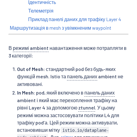
Ідентичність
Телеметрія
Приклад панелі даних для трафіку Layer 4
Маршрутизація в mesh з увімкненим waypoint
В
режимі ambient
навантаження може потрапляти в
3 категорії:
Out of Mesh
: стандартний pod без будь-яких
функцій mesh. Istio та
панель даних
ambient не
активовані.
In Mesh
: pod, який включено в
панель даних
ambient і який має перехоплення трафіку на
рівні Layer 4 за допомогою
ztunnel
. У цьому
режимі можна застосовувати політики L4 для
трафіку podʼа. Цей режим можна активувати,
встановивши мітку
istio.io/dataplane-