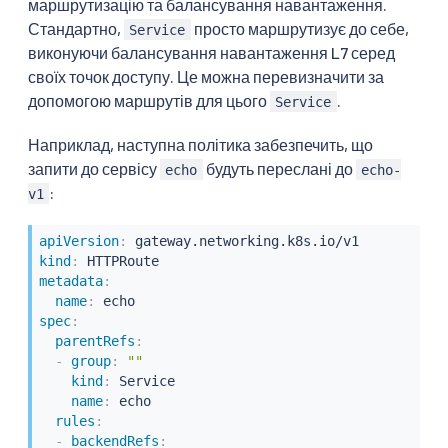
маршрутизацію та балансування навантаження.
Стандартно,
просто маршрутизує до себе,
Service
виконуючи балансування навантаження L7 серед
своїх точок доступу. Це можна перевизначити за
допомогою маршрутів для цього
.
Service
Наприклад, наступна політика забезпечить, що
запити до сервісу
будуть переслані до
echo
echo-
:
v1
apiVersion
:
kind
:
metadata
:
name
:
spec
:
parentRefs
:
-
group
:
""
kind
:
 Service

name
:
 echo

rules
:
-
backendRefs
: