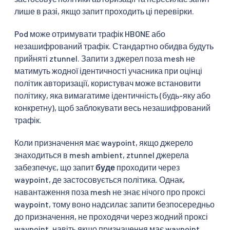
лише в разі, якщо запит проходить ці перевірки.
Pod може отримувати трафік HBONE або
незашифрований трафік. Стандартно обидва будуть
прийняті ztunnel. Запити з джерел поза mesh не
матимуть жодної ідентичності учасника при оцінці
політик авторизації, користувач може встановити
політику, яка вимагатиме ідентичність (будь-яку або
конкретну), щоб заблокувати весь незашифрований
трафік.
Коли призначення має waypoint, якщо джерело
знаходиться в mesh ambient, ztunnel джерела
забезпечує, що запит
буде
проходити через
waypoint, де застосовується політика. Однак,
навантаження поза mesh не знає нічого про проксі
waypoint, тому воно надсилає запити безпосередньо
до призначення, не проходячи через жодний проксі
waypoint, навіть якщо призначення має waypoint.