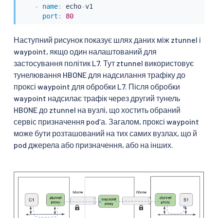
-
name
:
 echo
-
v1

port
:
80
Наступний рисунок показує шлях даних між ztunnel і
waypoint, якщо один налаштований для
застосування політик L7. Тут ztunnel використовує
тунелювання HBONE для надсилання трафіку до
проксі waypoint для обробки L7. Після обробки
waypoint надсилає трафік через другий тунель
HBONE до ztunnel на вузлі, що хостить обраний
сервіс призначення podʼа. Загалом, проксі waypoint
може бути розташований на тих самих вузлах, що й
pod джерела або призначення, або на інших.