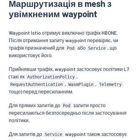
Маршрутизація в mesh з
увімкненим waypoint
Waypoint Istio отримує виключно трафік HBONE.
Після отримання запиту waypoint перевіряє, чи
трафік призначений для
або
, що
Pod
Service
використовує його.
Прийнявши трафік, waypoint застосовує політики L7
(такі як
,
AuthorizationPolicy
,
,
RequestAuthentication
WasmPlugin
Telemetry
тощо) перед пересиланням.
Для прямих запитів до
запити просто
Pod
пересилаються безпосередньо після застосування
політики.
Для запитів до
waypoint також застосовує
Service