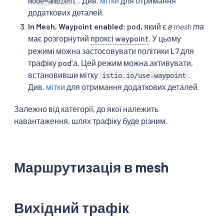
. Див.
мітки
для отримання
mode=ambient
додаткових деталей.
In Mesh, Waypoint enabled
: pod, який є
в mesh
та
має розгорнутий
проксі waypoint
. У цьому
режимі можна застосовувати політики L7 для
трафіку podʼа. Цей режим можна активувати,
встановивши мітку
.
istio.io/use-waypoint
Див.
мітки
для отримання додаткових деталей.
Залежно від категорії, до якої належить
навантаження, шлях трафіку буде різним.
Маршрутизація в mesh
Вихідний трафік