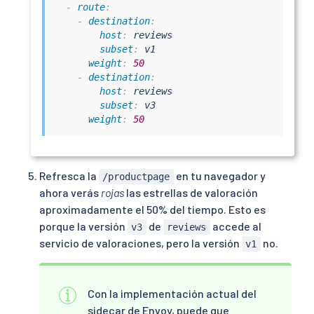
-
route
:
-
destination
:
host
:
 reviews

subset
:
 v1

weight
:
50
-
destination
:
host
:
 reviews

subset
:
 v3

weight
:
50
Refresca la
en tu navegador y
/productpage
ahora verás
rojas
las estrellas de valoración
aproximadamente el 50% del tiempo. Esto es
porque la versión
de
accede al
v3
reviews
servicio de valoraciones, pero la versión
no.
v1
Con la implementación actual del
sidecar de Envoy, puede que